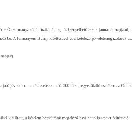
Város Önkormányzatánál tűzifa támogatás igényelhető 2020. jan
uár 3. napjától,
hető be. A formanyomtatvány kitöltésével és a kötelező jövedelemigazolások csa
 napjáig.
 jutó jövedelem család esetében a 51 300 Ft-ot, egyedülálló esetében az 65 55
al kiállított, a kérelem benyújtását megelőző havi nettó keresetet feltüntető