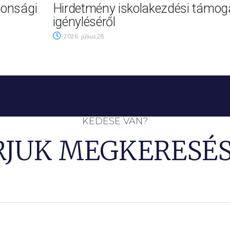
tonsági
Hirdetmény iskolakezdési támog
igényléséről
2026. július 28.
KÉDÉSE VAN?
RJUK MEGKERESÉS