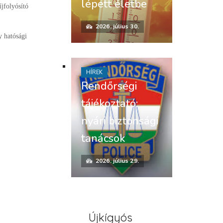
lépett életbe
jfolyósító
2026. július 30.
y hatósági
HÍREK
Rendőrségi
tájékoztató:
nyári biztonsági
tanácsok
2026. július 29.
Újkígyós