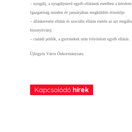
– nyugdíj, a nyugdíjszerű egyéb ellátások esetében a kérelem
Igazgatóság minden év januárjában megküldött értesítője
– álláskeresési ellátás és szociális ellátás esetén az azt megá
bizonyítvány,
– családi pótlék, a gyermekek után folyósított egyéb ellátás.
Újkígyós Város Önkormányzata
Kapcsolódó
hírek