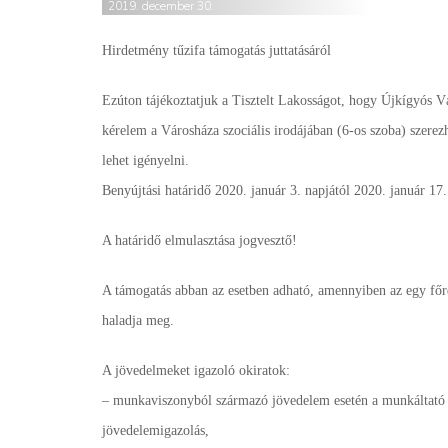
2019. december 30.
Hirdetmény tűzifa támogatás juttatásáról
Ezúton tájékoztatjuk a Tisztelt Lakosságot, hogy Újkígyós 
kérelem a Városháza szociális irodájában (6-os szoba) szerez
lehet igényelni.
Benyújtási határidő 2020. január 3. napjától 2020. január 17.
A határidő elmulasztása jogvesztő!
A támogatás abban az esetben adható, amennyiben az egy főre
haladja meg.
A jövedelmeket igazoló okiratok:
– munkaviszonyból származó jövedelem esetén a munkáltató ált
jövedelemigazolás,