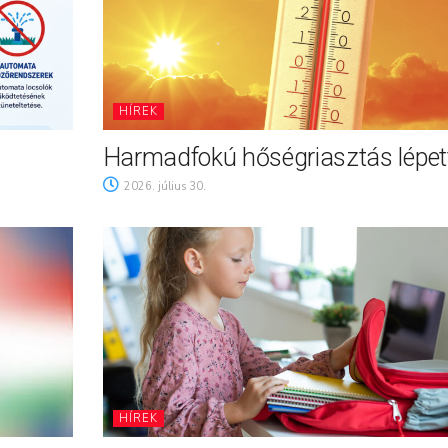
HÍREK
Harmadfokú hőségriasztás lépett
2026. július 30.
HÍREK