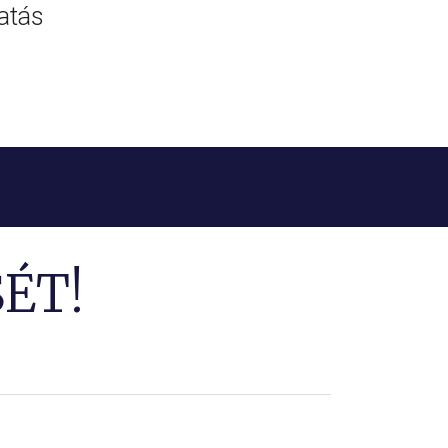
atás
ÉT!