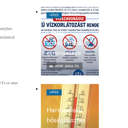
HÍREK
 melyhez
I. fokú
tolásával
vízkorlátozás
elrendelése
2026. július 31.
0 Ft-ot nem
HÍREK
Harmadfokú
hőségriasztás