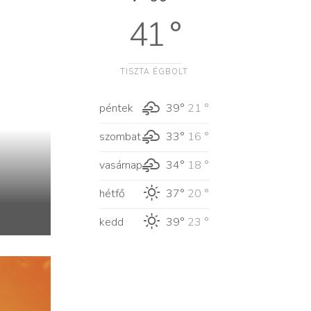
41 °
TISZTA ÉGBOLT
péntek
39°
21 °
szombat
33°
16 °
vasárnap
34°
18 °
hétfő
37°
20 °
kedd
39°
23 °