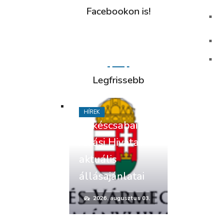
Facebookon is!
Legfrissebb
HÍREK
Békéscsabai
Járási Hivatal
aktuális
állásajánlatai
2026. augusztus 03.