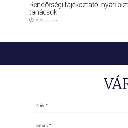
Rendőrségi tájékoztató: nyári biz
tanácsok
2026. július 29.
VÁ