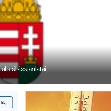
ális állásajánlatai