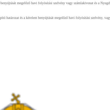
 benyújtását megelőző havi folyósítási szelvény vagy számlakivonat és a Nyugdí
llapító határozat és a kérelem benyújtását megelőző havi folyósítási szelvény, vag