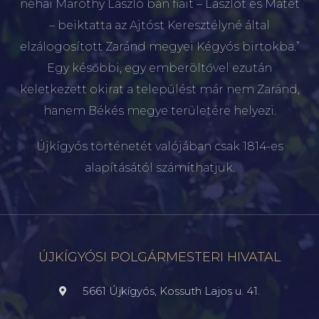
néhai Maróthy László bán fiait – Lászlót és Mátét
– beiktatta az Ajtóst Keresztélyné által
elzálogosított Zaránd megyei Kégyós birtokba.”
Egy későbbi, egy emberöltővel ezután
keletkezett okirat a települést már nem Zaránd,
hanem Békés megye területére helyezi.
Újkígyós történetét valójában csak 1814-es
alapításától számíthatjuk.
ÚJKÍGYÓSI POLGÁRMESTERI HIVATAL
5661 Újkígyós, Kossuth Lajos u. 41.