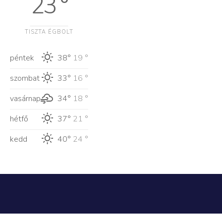
23 °
TISZTA ÉGBOLT
péntek
38°
19 °
szombat
33°
16 °
vasárnap
34°
18 °
hétfő
37°
21 °
kedd
40°
24 °