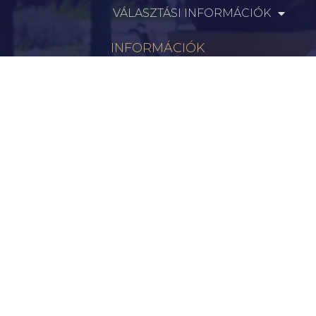
VÁLASZTÁSI INFORMÁCIÓK
INFORMÁCIÓK
Hírek
Aktualitások
Történelem
Infrastruktúra
Szervezetek
Civil Szervezetek
Hasznos Linkek
LEGFRISSEBB