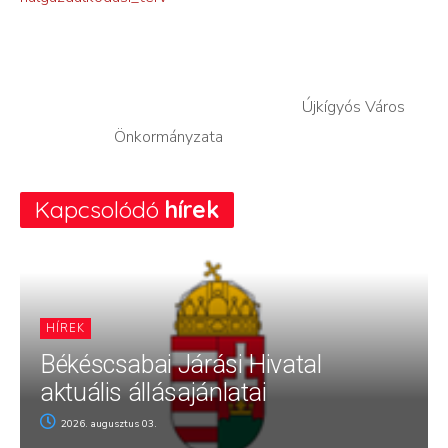
Újkígyós Város
Önkormányzata
Kapcsolódó
hírek
HÍREK
Békéscsabai Járási Hivatal
aktuális állásajánlatai
2026. augusztus 03.