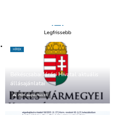
Legfrissebb
HÍREK
Békéscsabai Járási Hivatal aktuális
állásajánlatai
2026. augusztus 03.