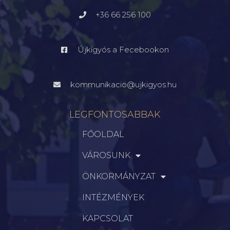
+36 66 256 100
Újkígyós a Fecebookon
kommunikacio@ujkigyos.hu
LEGFONTOSABBAK
FŐOLDAL
VÁROSUNK
ÖNKORMÁNYZAT
INTÉZMÉNYEK
KAPCSOLAT