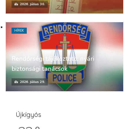
2026. július 30.
HÍREK
Rendőrségi tájékoztató: nyári
biztonsági tanácsok
2026. július 29.
Újkígyós