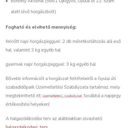
Borbély Ákosnál (5661 Újkígyós, Gyulai út 22. szám
alatt lévő horgászbolt)
Fogható és elvihető mennyiség:
felnőtt napi horgászjeggyel:
2 db méretkorlátozás alá eső
hal, valamint 3 kg egyéb hal
gyermek napi horgászjeggyel:
3 kg egyéb hal
Bővebb információt a horgászat feltételeiről a Gyulai úti
szabadidőpark Üzemeltetési Szabályzata tartalmaz, mely
megtekinthető itt:
, továbbá a napijegy
üzemeltetési_szabályzat
értékesítési helyeken!
A halgazdálkodási terv az alábbiakban olvasható:
halgazdalkodasi_terv