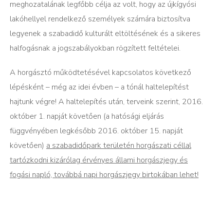
meghozatalának legfőbb célja az volt, hogy az újkígyósi
lakóhellyel rendelkező személyek számára biztosítva
legyenek a szabadidő kulturált eltöltésének és a sikeres
halfogásnak a jogszabályokban rögzített feltételei.
A horgásztó működtetésével kapcsolatos következő
lépésként – még az idei évben – a tónál haltelepítést
hajtunk végre! A haltelepítés után, terveink szerint, 2016.
október 1. napját követően (a hatósági eljárás
függvényében legkésőbb 2016. október 15. napját
követően)
a szabadidőpark területén horgászati céllal
tartózkodni kizárólag érvényes állami horgászjegy és
fogási napló, továbbá napi horgászjegy birtokában lehet!