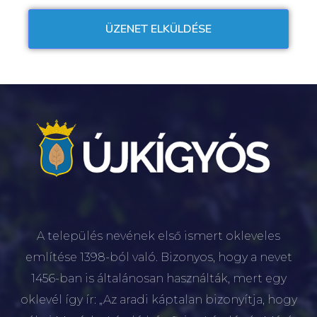
A település nevének első ismert okleveles
említése 1398-ból való. Bizonyos, hogy a nevet
1456-ban is általánosan használták, mert egy
oklevél így ír: „Az aradi káptalan bizonyítja, hogy