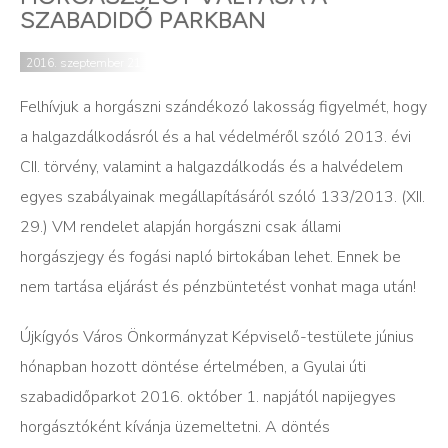
SZABADIDŐ PARKBAN
2016. szeptember 21.
Felhívjuk a horgászni szándékozó lakosság figyelmét, hogy
a halgazdálkodásról és a hal védelméről szóló 2013. évi
CII. törvény, valamint a halgazdálkodás és a halvédelem
egyes szabályainak megállapításáról szóló 133/2013. (XII.
29.) VM rendelet alapján horgászni csak állami
horgászjegy és fogási napló birtokában lehet. Ennek be
nem tartása eljárást és pénzbüntetést vonhat maga után!
Újkígyós Város Önkormányzat Képviselő-testülete június
hónapban hozott döntése értelmében, a Gyulai úti
szabadidőparkot 2016. október 1. napjától napijegyes
horgásztóként kívánja üzemeltetni. A döntés