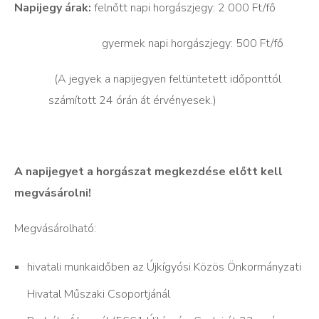
Napijegy árak:
felnőtt napi horgászjegy: 2 000 Ft/fő
gyermek napi horgászjegy: 500 Ft/fő
(A jegyek a napijegyen feltüntetett időponttól
számított 24 órán át érvényesek.)
A napijegyet a horgászat megkezdése előtt kell
megvásárolni!
Megvásárolható:
hivatali munkaidőben az Újkígyósi Közös Önkormányzati
Hivatal Műszaki Csoportjánál