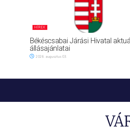
HÍREK
Békéscsabai Járási Hivatal aktuá
állásajánlatai
2026. augusztus 03.
VÁ