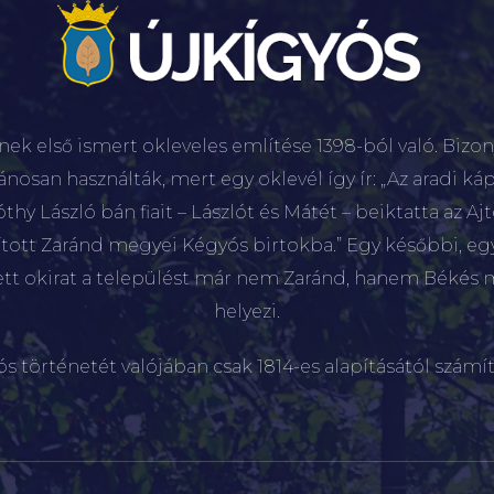
nek első ismert okleveles említése 1398-ból való. Bizon
lánosan használták, mert egy oklevél így ír: „Az aradi káp
hy László bán fiait – Lászlót és Mátét – beiktatta az Aj
sított Zaránd megyei Kégyós birtokba.” Egy későbbi, e
ett okirat a települést már nem Zaránd, hanem Békés 
helyezi.
ós történetét valójában csak 1814-es alapításától számít