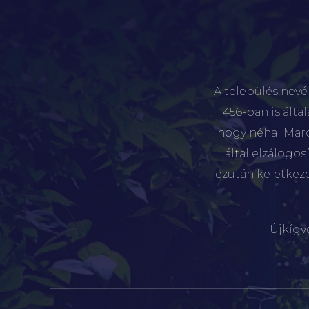
A település nevé
1456-ban is álta
hogy néhai Marót
által elzálogo
ezután keletkez
Újkígy