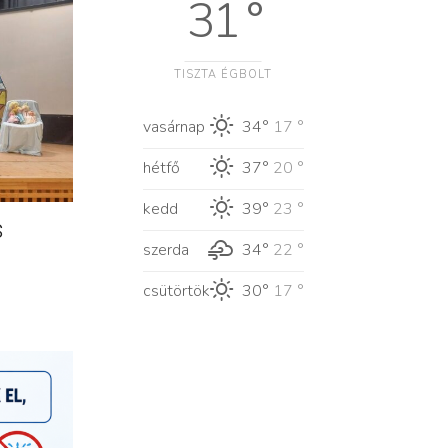
31 °
TISZTA ÉGBOLT
vasárnap
34°
17 °
hétfő
37°
20 °
kedd
39°
23 °
s
szerda
34°
22 °
csütörtök
30°
17 °