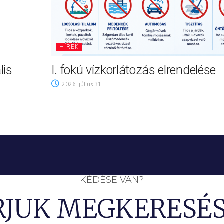
HÍREK
lis
I. fokú vízkorlátozás elrendelése
2026. július 31.
KÉDÉSE VAN?
RJUK MEGKERESÉS