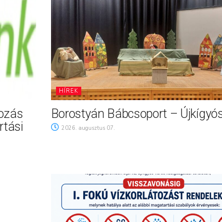
HÍREK
tozás
Borostyán Bábcsoport – Újkígyó
rtási
2026. augusztus 07.