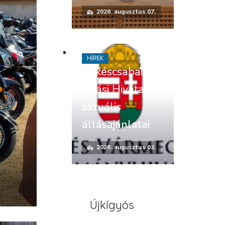
2026. augusztus 07.
HÍREK
Békéscsabai
Járási Hivatal
aktuális
állásajánlatai
2026. augusztus 03.
Újkígyós