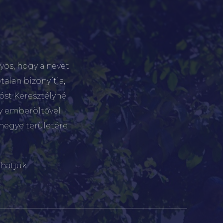
yos, hogy a nevet
talan bizonyítja,
tóst Keresztélyné
gy emberöltővel
megye területére
hatjuk.