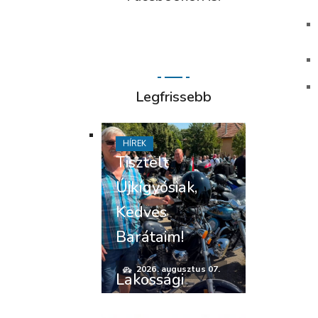
Legfrissebb
HÍREK
Tisztelt
Újkígyósiak,
Kedves
Barátaim!
2026. augusztus 07.
Lakossági
felhívás –