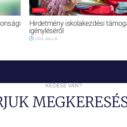
HÍREK
tonsági
Hirdetmény iskolakezdési támog
igényléséről
2026. július 28.
KÉDÉSE VAN?
RJUK MEGKERESÉS