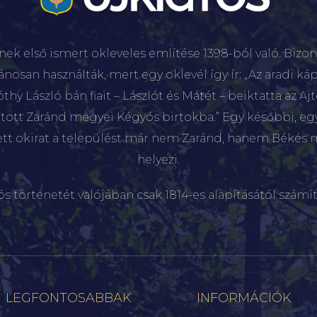
nek első ismert okleveles említése 1398-ból való. Bizon
lánosan használták, mert egy oklevél így ír: „Az aradi káp
hy László bán fiait – Lászlót és Mátét – beiktatta az Aj
sított Zaránd megyei Kégyós birtokba.” Egy későbbi, e
ett okirat a települést már nem Zaránd, hanem Békés 
helyezi.
ós történetét valójában csak 1814-es alapításától számít
LEGFONTOSABBAK
INFORMÁCIÓK