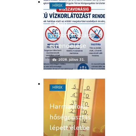
HÍREK
I. fokú
vízkorlátozás
elrendelése
2026. július 31.
HÍREK
Harmadfokú
hőségriasztás
lépett életbe