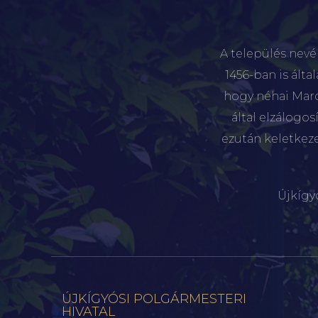
A település nevé
1456-ban is álta
hogy néhai Marót
által elzálogo
ezután keletkez
Újkígy
ÚJKÍGYÓSI POLGÁRMESTERI
HIVATAL