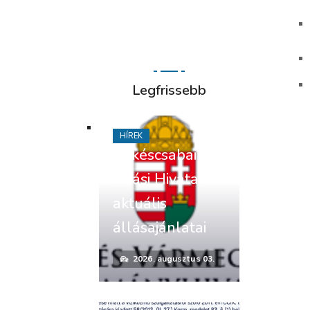
Legfrissebb
HÍREK
Békéscsabai
Járási Hivatal
aktuális
állásajánlatai
2026. augusztus 03.