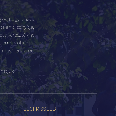
yos, hogy a nevet
talan bizonyítja,
tóst Keresztélyné
gy emberöltővel
megye területére
hatjuk.
LEGFRISSEBB