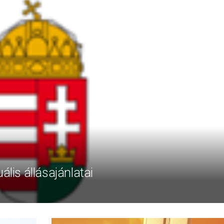
ális állásajánlatai