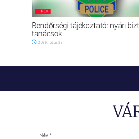
HÍREK
Rendőrségi tájékoztató: nyári biz
tanácsok
2026. július 29.
VÁ