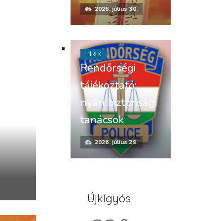
2026. július 30.
HÍREK
Rendőrségi
tájékoztató:
nyári biztonsági
tanácsok
2026. július 29.
Újkígyós