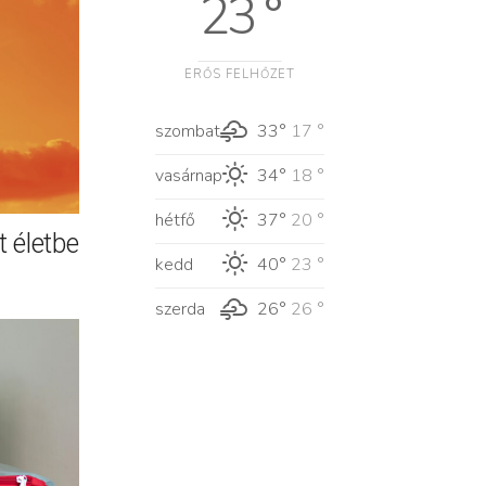
23 °
ERŐS FELHŐZET
szombat
33°
17 °
vasárnap
34°
18 °
hétfő
37°
20 °
 életbe
kedd
40°
23 °
szerda
26°
26 °