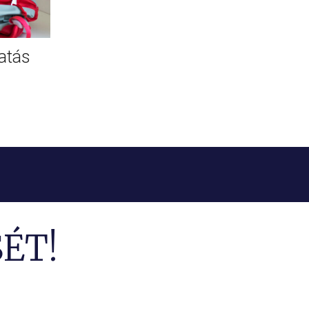
atás
ÉT!