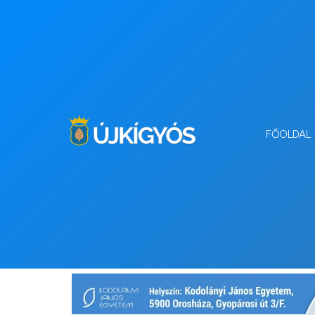
FŐOLDAL