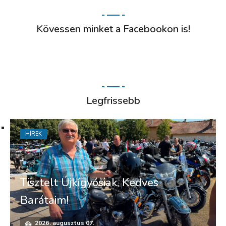
Kövessen minket a Facebookon is!
Legfrissebb
HÍREK
Tisztelt Újkígyósiak, Kedves
Barátaim!
2026. augusztus 07.