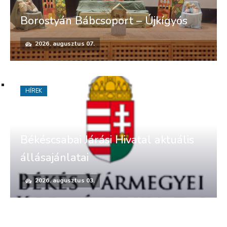
Borostyán Bábcsoport – Újkígyós
2026. augusztus 07.
HÍREK
Békéscsabai Járási Hivatal aktuális
állásajánlatai
2026. augusztus 03.