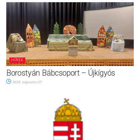
HÍREK
Borostyán Bábcsoport – Újkígyós
2026. augusztus 07.