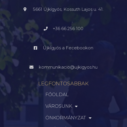
5661 Újkígyós, Kossuth Lajos u. 41.
+36 66 256 100
Újkígyós a Fecebookon
kommunikacio@ujkigyos.hu
LEGFONTOSABBAK
FŐOLDAL
VÁROSUNK
ÖNKORMÁNYZAT