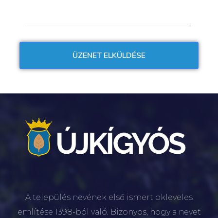
A település nevének első ismert okleveles
említése 1398-ból való. Bizonyos, hogy a nevet