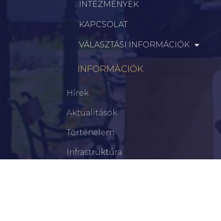
INTÉZMÉNYEK
KAPCSOLAT
VÁLASZTÁSI INFORMÁCIÓK
INFORMÁCIÓK
Hírek
Aktualitások
Történelem
Infrastruktúra
Szervezetek
Civil Szervezetek
Hasznos Linkek