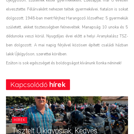
Újkígyóson, szüleinek kései gyermekeként. Édesapját már 8 évesen
elvesztette. Félárvaként nehezen teltek gyermekévei, fiatalon is sokat
dolgozott. 1948-ban ment férjhez Harangozó Józsefhez: 5 gyermekük
született, akiket tisztességben felneveltek. Manapság 10 unoka és 5
dédunoka veszi körül.
Nyugdíjas évei előtt a helyi Aranykalász TSZ-
ben dolgozott. A mai napig férjével közösen épített családi házban
lakik Újkígyóson, szerettei körében.
Ezúton is sok egészséget és boldogságot kívánunk Ilonka néninek!
Kapcsolódó
hírek
HÍREK
Tisztelt Újkígyósiak, Kedves