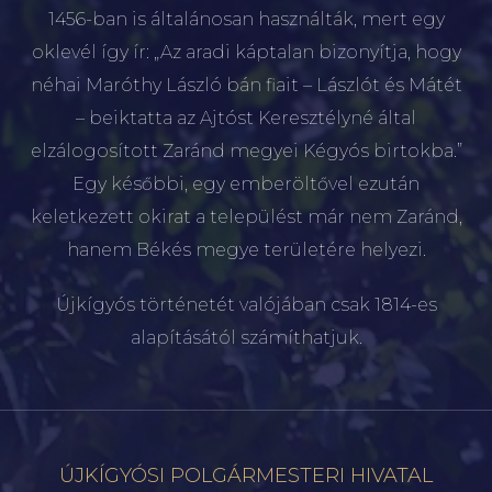
1456-ban is általánosan használták, mert egy
oklevél így ír: „Az aradi káptalan bizonyítja, hogy
néhai Maróthy László bán fiait – Lászlót és Mátét
– beiktatta az Ajtóst Keresztélyné által
elzálogosított Zaránd megyei Kégyós birtokba.”
Egy későbbi, egy emberöltővel ezután
keletkezett okirat a települést már nem Zaránd,
hanem Békés megye területére helyezi.
Újkígyós történetét valójában csak 1814-es
alapításától számíthatjuk.
ÚJKÍGYÓSI POLGÁRMESTERI HIVATAL