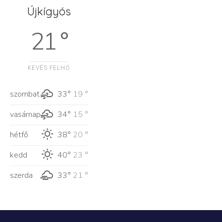
Újkígyós
21 °
KEVÉS FELHŐ
szombat
33°
19 °
vasárnap
34°
15 °
hétfő
38°
20 °
kedd
40°
23 °
szerda
33°
21 °