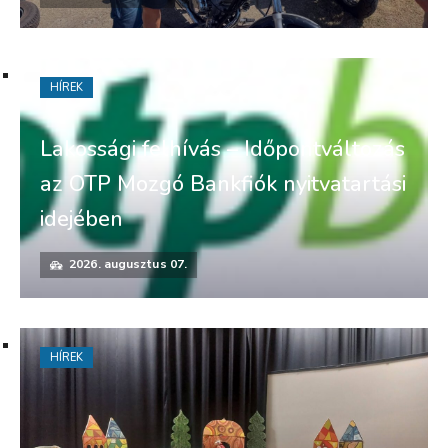
HÍREK
Lakossági felhívás – Időpontváltozás
az OTP Mozgó Bankfiók nyitvatartási
idejében
2026. augusztus 07.
HÍREK