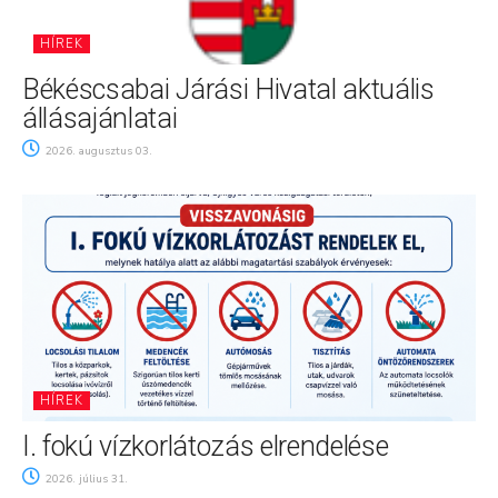
HÍREK
Békéscsabai Járási Hivatal aktuális
állásajánlatai
2026. augusztus 03.
HÍREK
I. fokú vízkorlátozás elrendelése
2026. július 31.