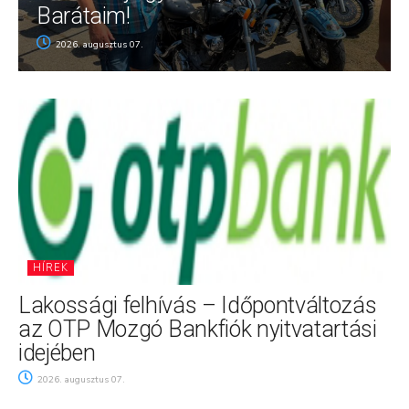
Barátaim!
2026. augusztus 07.
HÍREK
Lakossági felhívás – Időpontváltozás
az OTP Mozgó Bankfiók nyitvatartási
idejében
2026. augusztus 07.