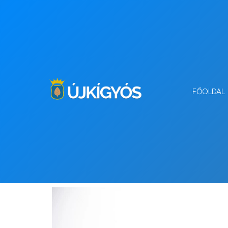
FŐOLDAL