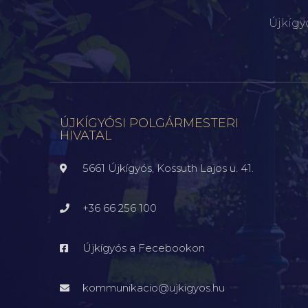
Újkígy
ÚJKÍGYÓSI POLGÁRMESTERI
HIVATAL
5661 Újkígyós, Kossuth Lajos u. 41.
+36 66 256 100
Újkígyós a Fecebookon
kommunikacio@ujkigyos.hu