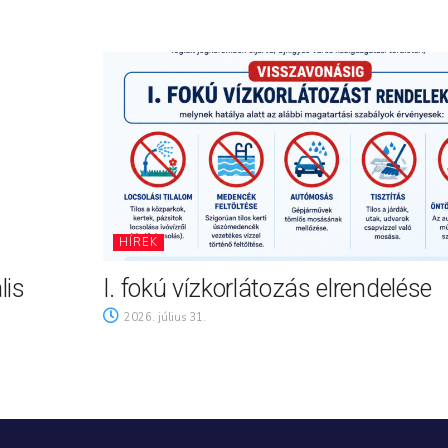
HÍREK
lis
I. fokú vízkorlátozás elrendelése
2026. július 31.