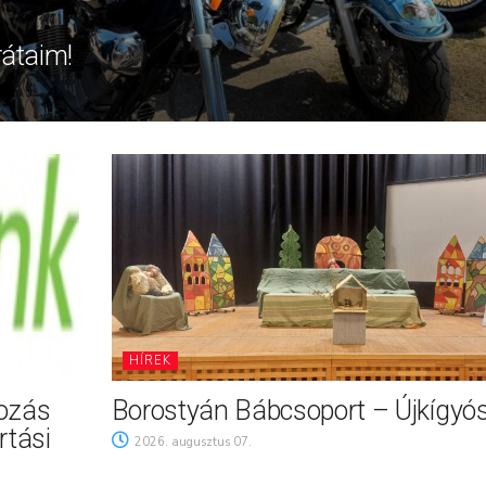
rátaim!
HÍREK
tozás
Borostyán Bábcsoport – Újkígyó
rtási
2026. augusztus 07.