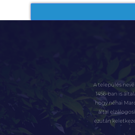
A település nevé
1456-ban is álta
hogy néhai Marót
által elzálogo
ezután keletkez