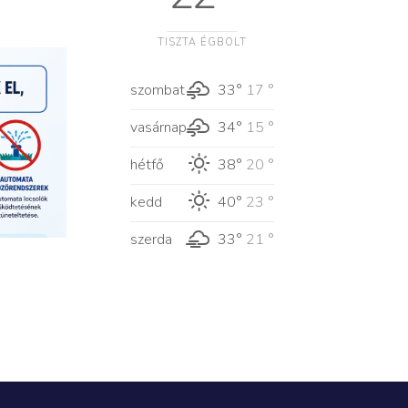
TISZTA ÉGBOLT
szombat
33°
17 °
vasárnap
34°
15 °
hétfő
38°
20 °
kedd
40°
23 °
szerda
33°
21 °