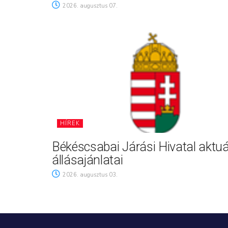
2026. augusztus 07.
HÍREK
Békéscsabai Járási Hivatal aktuá
állásajánlatai
2026. augusztus 03.