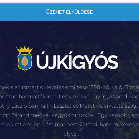
nek első ismert okleveles említése 1398-ból való. Bizon
lánosan használták, mert egy oklevél így ír: „Az aradi káp
hy László bán fiait – Lászlót és Mátét – beiktatta az Aj
sított Zaránd megyei Kégyós birtokba.” Egy későbbi, e
ett okirat a települést már nem Zaránd, hanem Békés 
helyezi.