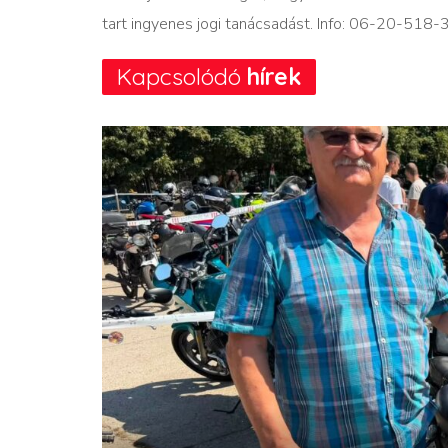
tart ingyenes jogi tanácsadást. Info: 06-20-518
Kapcsolódó
hírek