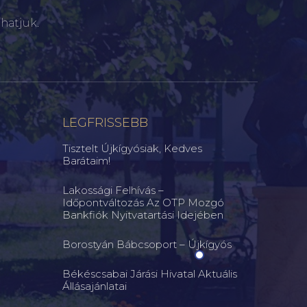
hatjuk.
LEGFRISSEBB
Tisztelt Újkígyósiak, Kedves
Barátaim!
Lakossági Felhívás –
Időpontváltozás Az OTP Mozgó
Bankfiók Nyitvatartási Idejében
Borostyán Bábcsoport – Újkígyós
Békéscsabai Járási Hivatal Aktuális
Állásajánlatai