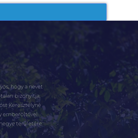
yos, hogy a nevet
talan bizonyítja,
tóst Keresztélyné
gy emberöltővel
megye területére