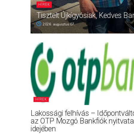
HÍREK
Tisztelt Újkígyósiak, Kedves Ba
2026. augusztus 07.
HÍREK
Lakossági felhívás – Időpontvál
az OTP Mozgó Bankfiók nyitvata
idejében