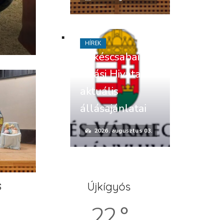
HÍREK
Békéscsabai
Járási Hivatal
aktuális
állásajánlatai
2026. augusztus 03.
s
Újkígyós
22 °