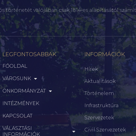
ós történetét valójában csak 1814-es alapításától számít
LEGFONTOSABBAK
INFORMÁCIÓK
FŐOLDAL
Hírek
VÁROSUNK
Aktualitások
ÖNKORMÁNYZAT
Történelem
INTÉZMÉNYEK
Infrastruktúra
KAPCSOLAT
Szervezetek
VÁLASZTÁSI
Civil Szervezetek
INFORMÁCIÓK