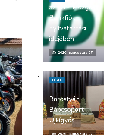
az OTP Mozgó
Bankfiók
nyitvatartási
idejében
2026. augusztus 07.
HÍREK
Borostyán
Bábcsoport –
Újkígyós
2026. augusztus 07.