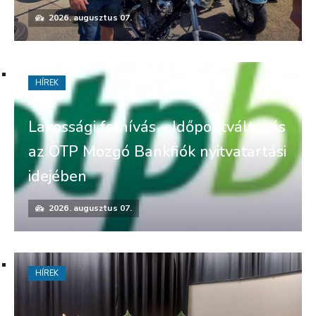
2026. augusztus 07.
HÍREK
Lakossági felhívás – Időpontváltozás
az OTP Mozgó Bankfiók nyitvatartási
idejében
2026. augusztus 07.
HÍREK