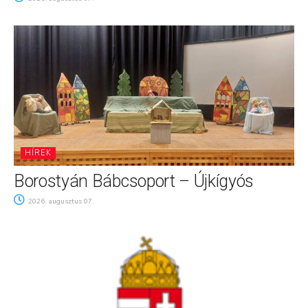
HÍREK
Borostyán Bábcsoport – Újkígyós
2026. augusztus 07.