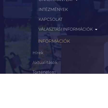
INTÉZMÉNYEK
KAPCSOLAT
VÁLASZTÁSI INFORMÁCIÓK
INFORMÁCIÓK
Hírek
Aktualitások
Történelem
Infrastruktúra
Szervezetek
Civil Szervezetek