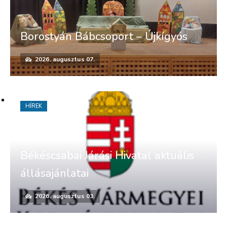
Borostyán Bábcsoport – Újkígyós
2026. augusztus 07.
HÍREK
Békéscsabai Járási Hivatal aktuális
állásajánlatai
2026. augusztus 03.