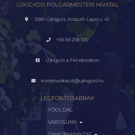
ÚJKÍGYÓSI POLGÁRMESTERI HIVATAL
5661 Újkígyós, Kossuth Lajos u. 41.
+36 66 256 100
Újkígyós a Fecebookon
kommunikacio@ujkigyos.hu
LEGFONTOSABBAK
FŐOLDAL
VÁROSUNK
ÖNKORMÁNYZAT