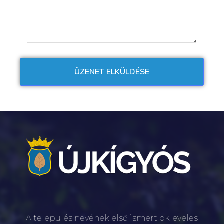
A település nevének első ismert okleveles