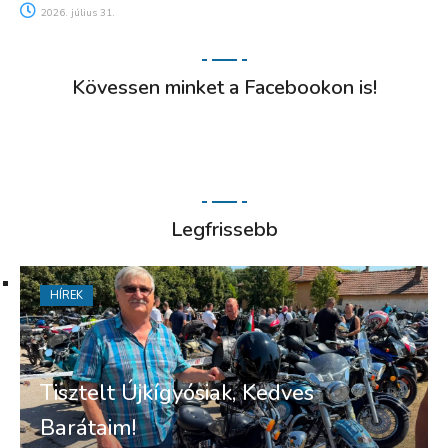
2026. július 31.
Kövessen minket a Facebookon is!
Legfrissebb
HÍREK
Tisztelt Újkígyósiak, Kedves
Barátaim!