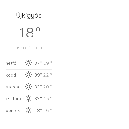
Újkígyós
18 °
TISZTA ÉGBOLT
hétfő
37°
19 °
kedd
39°
22 °
szerda
33°
20 °
csütörtök
33°
15 °
péntek
18°
16 °