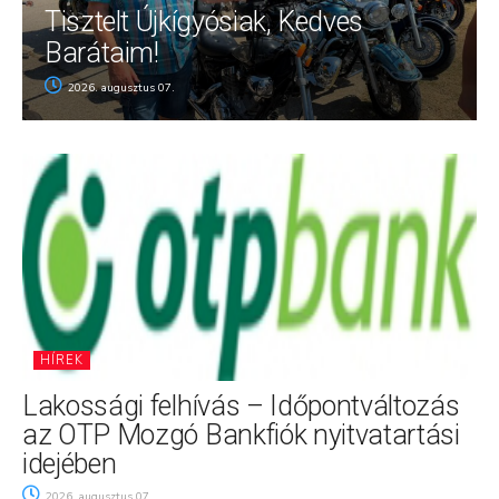
Tisztelt Újkígyósiak, Kedves
Barátaim!
2026. augusztus 07.
HÍREK
Lakossági felhívás – Időpontváltozás
az OTP Mozgó Bankfiók nyitvatartási
idejében
2026. augusztus 07.