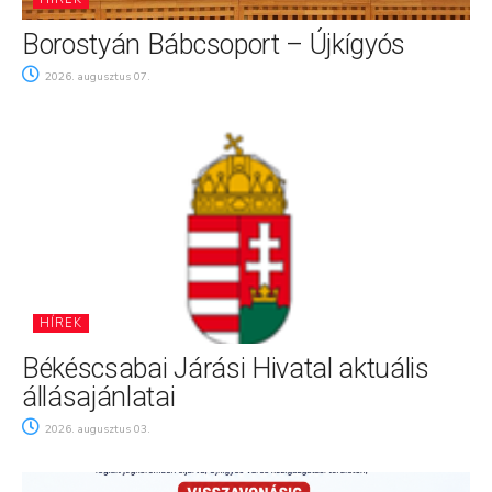
Borostyán Bábcsoport – Újkígyós
2026. augusztus 07.
HÍREK
Békéscsabai Járási Hivatal aktuális
állásajánlatai
2026. augusztus 03.