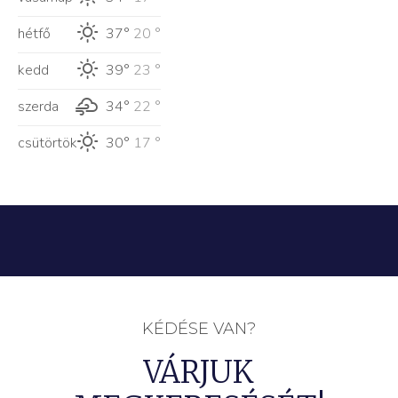
hétfő
37°
20 °
kedd
39°
23 °
szerda
34°
22 °
csütörtök
30°
17 °
KÉDÉSE VAN?
VÁRJUK