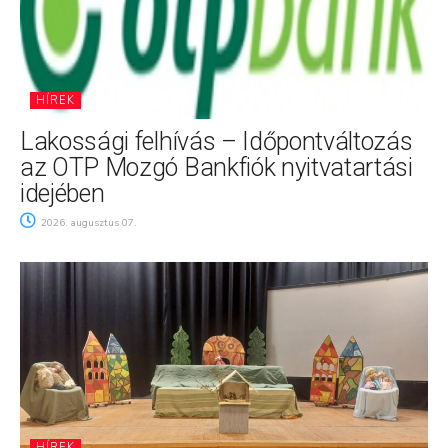
HÍREK
Lakossági felhívás – Időpontváltozás
az OTP Mozgó Bankfiók nyitvatartási
idejében
2026. augusztus 07.
HÍREK