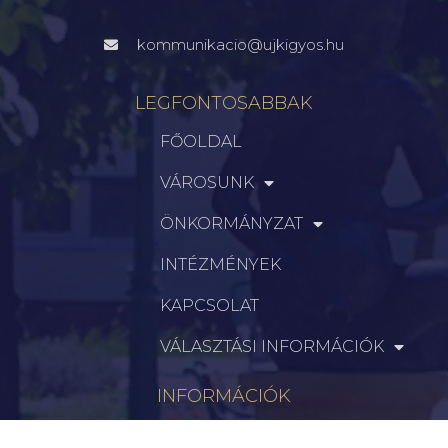
kommunikacio@ujkigyos.hu
LEGFONTOSABBAK
FŐOLDAL
VÁROSUNK
ÖNKORMÁNYZAT
INTÉZMÉNYEK
KAPCSOLAT
VÁLASZTÁSI INFORMÁCIÓK
INFORMÁCIÓK
Hírek