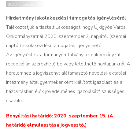
2020. augusztus 16.
Hirdetmény iskolakezdési támogatás igényléséről
Tájékoztatjuk a tisztelt Lakosságot, hogy Újkígyós Város
Önkormányzatnál 2020. szeptember 2. napjától (szerdai
naptól) iskolakezdési támogatás igényelhető.
Az igényléshez a formanyomtatvány az önkormányzat
recepcióján szerezhető be vagy letölthető honlapunkról. A
kérelemhez a jogviszonyt alátámasztó nevelési-oktatási
intézmény által gyermekenként kiállított igazolást és a
háztartásban élők jövedelmének igazolását* szükséges
csatolni.
Benyújtási határidő: 2020. szeptember 15. (A
határidő elmulasztása jogvesztő.)