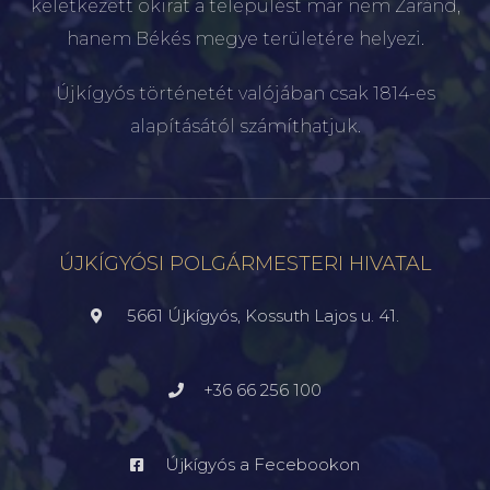
keletkezett okirat a települést már nem Zaránd,
hanem Békés megye területére helyezi.
Újkígyós történetét valójában csak 1814-es
alapításától számíthatjuk.
ÚJKÍGYÓSI POLGÁRMESTERI HIVATAL
5661 Újkígyós, Kossuth Lajos u. 41.
+36 66 256 100
Újkígyós a Fecebookon