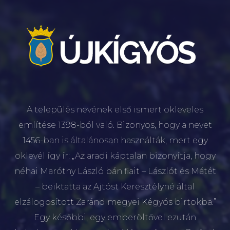
A település nevének első ismert okleveles
említése 1398-ból való. Bizonyos, hogy a nevet
1456-ban is általánosan használták, mert egy
oklevél így ír: „Az aradi káptalan bizonyítja, hogy
néhai Maróthy László bán fiait – Lászlót és Mátét
– beiktatta az Ajtóst Keresztélyné által
elzálogosított Zaránd megyei Kégyós birtokba.”
Egy későbbi, egy emberöltővel ezután