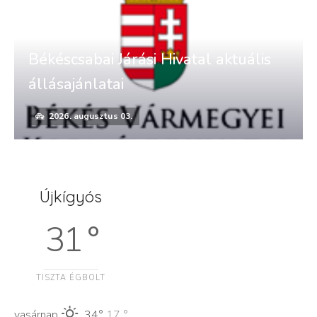
Békéscsabai Járási Hivatal aktuális
állásajánlatai
2026. augusztus 03.
Újkígyós
31 °
TISZTA ÉGBOLT
vasárnap
34°
17 °