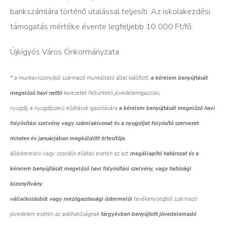
bankszámlára történő utalással teljesíti. Az iskolakezdési
támogatás mértéke évente legfeljebb 10 000 Ft/fő.
Újkígyós Város Önkormányzata
* a munkaviszonyból származó munkáltató által kiállított,
a kérelem benyújtását
megelőző havi nettó
keresetet feltüntető jövedelemigazolás,
nyugdíj, a nyugdíjszerű ellátások igazolására
a kérelem benyújtását megelőző havi
folyósítási szelvény vagy számlakivonat és a nyugdíjat folyósító szervezet
minden év januárjában megküldött értesítője
,
álláskeresési vagy szociális ellátás esetén az azt
megállapító határozat és a
kérelem benyújtását megelőző havi folyósítási szelvény, vagy hatósági
bizonyítvány
,
vállalkozásból vagy mezőgazdasági őstermelői
tevékenységből származó
jövedelem esetén az adóhatóságnak
tárgyévben benyújtott jövedelemadó