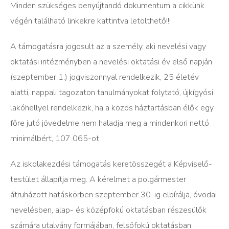
Minden szükséges benyújtandó dokumentum a cikkünk
végén található linkekre kattintva letölthető!!!
A támogatásra jogosult az a személy, aki nevelési vagy
oktatási intézményben a nevelési oktatási év első napján
(szeptember 1.) jogviszonnyal rendelkezik, 25 életév
alatti, nappali tagozaton tanulmányokat folytató, újkígyósi
lakóhellyel rendelkezik, ha a közös háztartásban élők egy
főre jutó jövedelme nem haladja meg a mindenkori nettó
minimálbért, 107 065-ot.
Az iskolakezdési támogatás keretösszegét a Képviselő-
testület állapítja meg. A kérelmet a polgármester
átruházott hatáskörben szeptember 30-ig elbírálja, óvodai
nevelésben, alap- és középfokú oktatásban részesülők
számára utalvány formájában, felsőfokú oktatásban