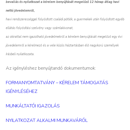
bevallás és nyilatkozat a kérelem benyújtását megelőző 12 hónap átlag havi
nettó jövedelemről,
havi rendszerességgel folyósított családi pótlék, a gyermekek után folyósított egyéb
ellátás folyósítási szelvény vagy számlakivonat,
az okirattal nem igazolható jövedelmekről a kérelem benyújtását megelőző egy évi
jövedelemről a kérelmező és a vele közös háztartásban élő nagykorú személyek
írásbeli nyilatkozata.
Az igényléshez benyújtandó dokumentumok:
FORMANYOMTATVÁNY – KÉRELEM TÁMOGATÁS
IGÉNYLÉSÉHEZ
MUNKÁLTATÓI IGAZOLÁS
NYILATKOZAT ALKALMI MUNKAVÁRÓL