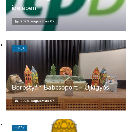
idejében
2026. augusztus 07.
HÍREK
Borostyán Bábcsoport – Újkígyós
2026. augusztus 07.
HÍREK