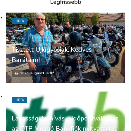
Legfrissebb
HÍREK
Tisztelt Újkígyósiak, Kedves
Barátaim!
2026. augusztus 07.
HÍREK
Lakossági felhívás – Időpontváltozás
az OTP Mozgó Bankfiók nyitvatartási