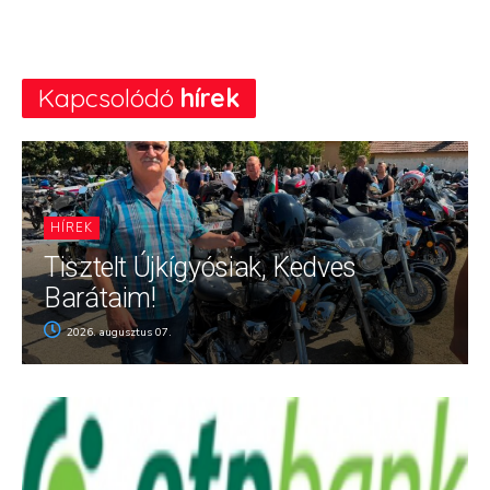
Kapcsolódó
hírek
HÍREK
Tisztelt Újkígyósiak, Kedves
Barátaim!
2026. augusztus 07.