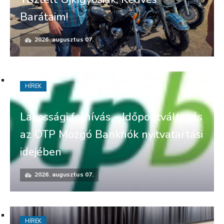
Barátaim!
2026. augusztus 07.
HÍREK
Lakossági felhívás – Időpontváltozás
az OTP Mozgó Bankfiók nyitvatartási
idejében
2026. augusztus 07.
HÍREK