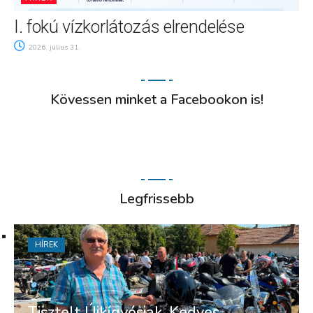
I. fokú vízkorlátozás elrendelése
2026. július 31.
Kövessen minket a Facebookon is!
Legfrissebb
HÍREK
Tisztelt Újkígyósiak, Kedves