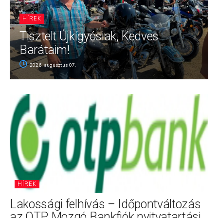
HÍREK
Tisztelt Újkígyósiak, Kedves
Barátaim!
2026. augusztus 07.
HÍREK
Lakossági felhívás – Időpontváltozás
az OTP Mozgó Bankfiók nyitvatartási