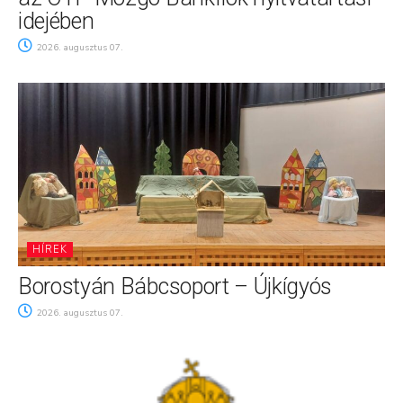
idejében
2026. augusztus 07.
HÍREK
Borostyán Bábcsoport – Újkígyós
2026. augusztus 07.