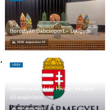
Borostyán Bábcsoport – Újkígyós
2026. augusztus 07.
HÍREK
Békéscsabai Járási Hivatal aktuális
állásajánlatai
2026. augusztus 03.