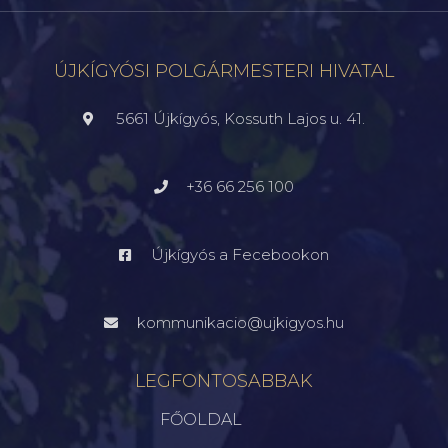
ÚJKÍGYÓSI POLGÁRMESTERI HIVATAL
5661 Újkígyós, Kossuth Lajos u. 41.
+36 66 256 100
Újkígyós a Fecebookon
kommunikacio@ujkigyos.hu
LEGFONTOSABBAK
FŐOLDAL