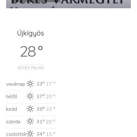
Újkígyós
28 °
KEVÉS FELHŐ
vasárnap
33°
17 °
hétfő
37°
20 °
kedd
39°
23 °
szerda
31°
20 °
csütörtök
34°
15 °