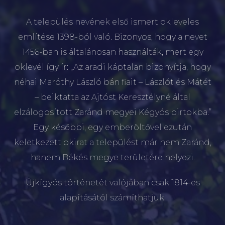
A település nevének első ismert okleveles
említése 1398-ból való. Bizonyos, hogy a nevet
1456-ban is általánosan használták, mert egy
oklevél így ír: „Az aradi káptalan bizonyítja, hogy
néhai Maróthy László bán fiait – Lászlót és Mátét
– beiktatta az Ajtóst Keresztélyné által
elzálogosított Zaránd megyei Kégyós birtokba.”
Egy későbbi, egy emberöltővel ezután
keletkezett okirat a települést már nem Zaránd,
hanem Békés megye területére helyezi.
Újkígyós történetét valójában csak 1814-es
alapításától számíthatjuk.