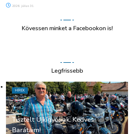
2026. július 31.
Kövessen minket a Facebookon is!
Legfrissebb
HÍREK
Tisztelt Újkígyósiak, Kedves
Barátaim!