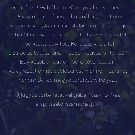
említése 1398-ból való. Bizonyos, hogy a nevet
1456-ban is általánosan használták, mert egy
oklevél így ír: „Az aradi káptalan bizonyítja, hogy
néhai Maróthy László bán fiait – Lászlót és Mátét
– beiktatta az Ajtóst Keresztélyné által
elzálogosított Zaránd megyei Kégyós birtokba.”
Egy későbbi, egy emberöltővel ezután
keletkezett okirat a települést már nem Zaránd,
hanem Békés megye területére helyezi.
Újkígyós történetét valójában csak 1814-es
alapításától számíthatjuk.