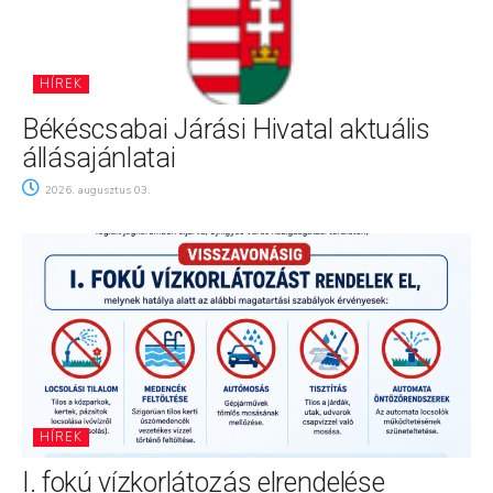
HÍREK
Békéscsabai Járási Hivatal aktuális
állásajánlatai
2026. augusztus 03.
HÍREK
I. fokú vízkorlátozás elrendelése