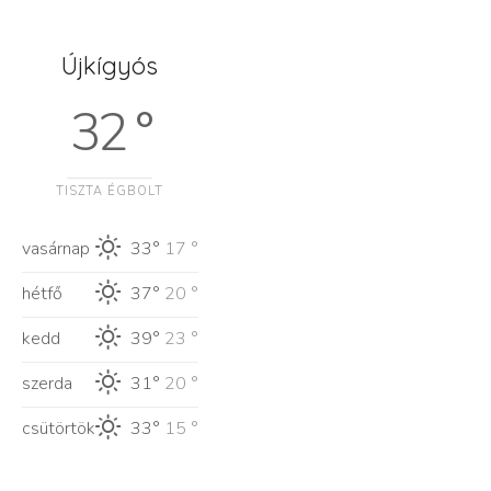
Újkígyós
32 °
TISZTA ÉGBOLT
vasárnap
33°
17 °
hétfő
37°
20 °
kedd
39°
23 °
szerda
31°
20 °
csütörtök
33°
15 °