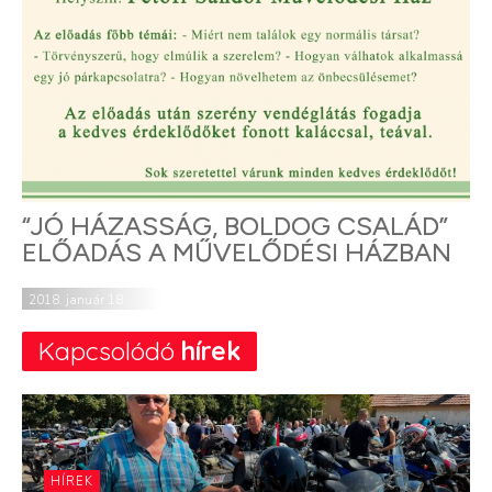
“JÓ HÁZASSÁG, BOLDOG CSALÁD”
ELŐADÁS A MŰVELŐDÉSI HÁZBAN
2018. január 18.
Kapcsolódó
hírek
HÍREK