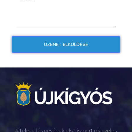
A település nevének első ismert okleveles