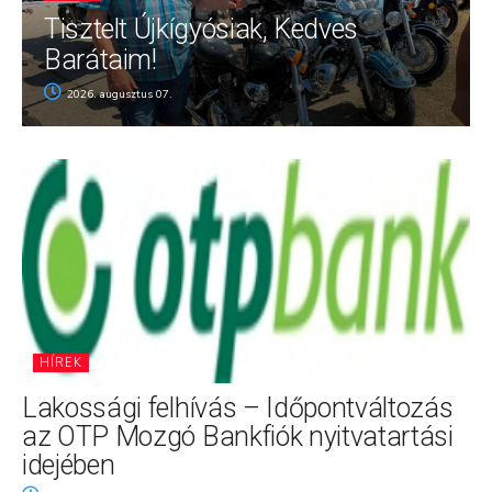
Tisztelt Újkígyósiak, Kedves
Barátaim!
2026. augusztus 07.
HÍREK
Lakossági felhívás – Időpontváltozás
az OTP Mozgó Bankfiók nyitvatartási
idejében