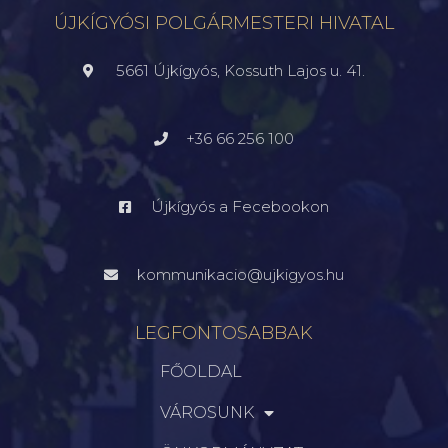
ÚJKÍGYÓSI POLGÁRMESTERI HIVATAL
5661 Újkígyós, Kossuth Lajos u. 41.
+36 66 256 100
Újkígyós a Fecebookon
kommunikacio@ujkigyos.hu
LEGFONTOSABBAK
FŐOLDAL
VÁROSUNK