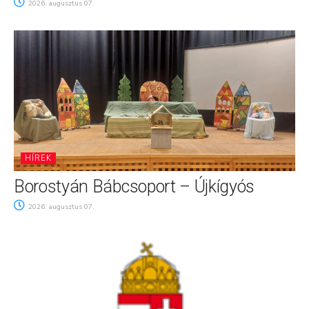
2026. augusztus 07.
HÍREK
Borostyán Bábcsoport – Újkígyós
2026. augusztus 07.