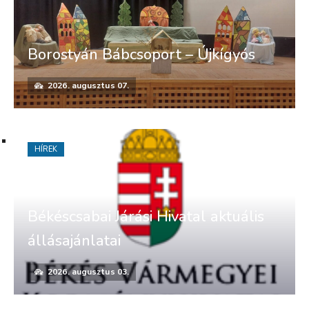
Borostyán Bábcsoport – Újkígyós
2026. augusztus 07.
HÍREK
Békéscsabai Járási Hivatal aktuális
állásajánlatai
2026. augusztus 03.