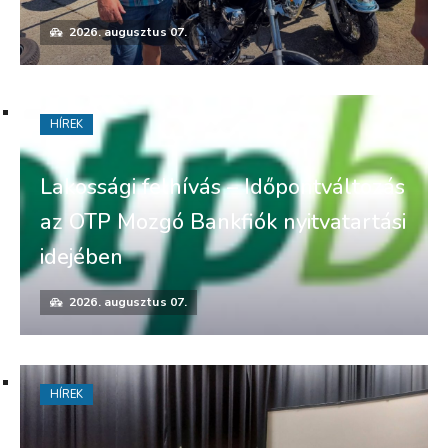
2026. augusztus 07.
HÍREK
Lakossági felhívás – Időpontváltozás
az OTP Mozgó Bankfiók nyitvatartási
idejében
2026. augusztus 07.
HÍREK