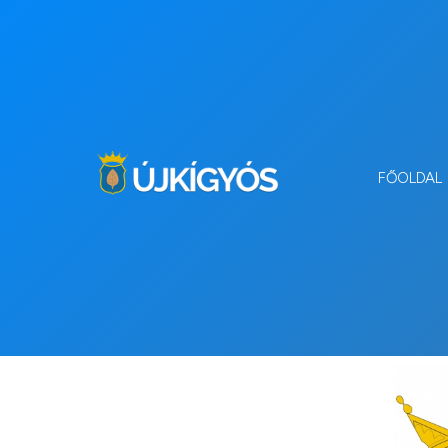
FŐOLDAL