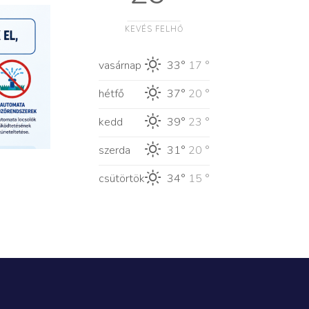
KEVÉS FELHŐ
vasárnap
33°
17 °
hétfő
37°
20 °
kedd
39°
23 °
szerda
31°
20 °
csütörtök
34°
15 °