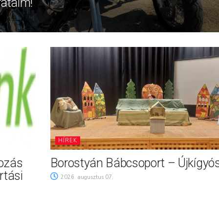
rátaim!
HÍREK
tozás
Borostyán Bábcsoport – Újkígyó
rtási
2026. augusztus 07.