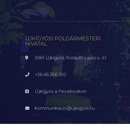
ÚJKÍGYÓSI POLGÁRMESTERI
HIVATAL
5661 Újkígyós, Kossuth Lajos u. 41.
+36 66 256 100
Újkígyós a Fecebookon
kommunikacio@ujkigyos.hu