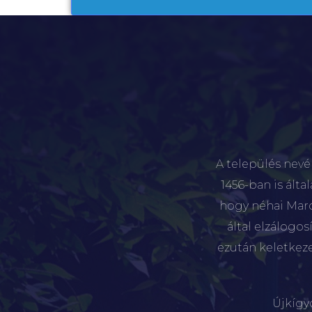
A település nevé
1456-ban is álta
hogy néhai Marót
által elzálogo
ezután keletkez
Újkígy