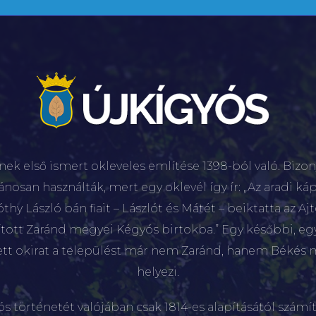
nek első ismert okleveles említése 1398-ból való. Bizon
lánosan használták, mert egy oklevél így ír: „Az aradi káp
hy László bán fiait – Lászlót és Mátét – beiktatta az Aj
sított Zaránd megyei Kégyós birtokba.” Egy későbbi, e
ett okirat a települést már nem Zaránd, hanem Békés 
helyezi.
ós történetét valójában csak 1814-es alapításától számít