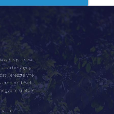
yos, hogy a nevet
talan bizonyítja,
tóst Keresztélyné
gy emberöltővel
megye területére
hatjuk.