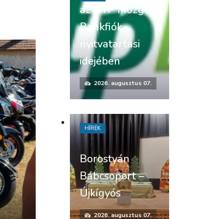
az OTP Mozgó
Bankfiók
nyitvatartási
idejében
2026. augusztus 07.
HÍREK
Borostyán
Bábcsoport –
Újkígyós
2026. augusztus 07.