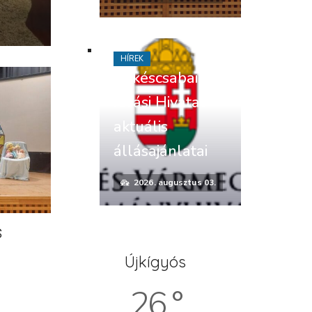
HÍREK
Békéscsabai
Járási Hivatal
aktuális
állásajánlatai
2026. augusztus 03.
s
Újkígyós
26 °