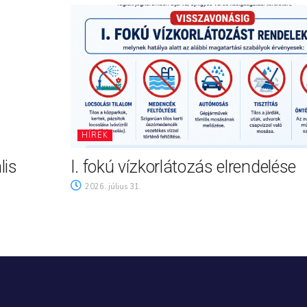
HÍREK
lis
I. fokú vízkorlátozás elrendelése
2026. július 31.