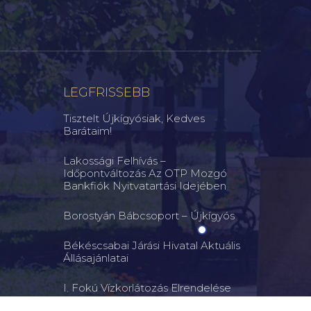
LEGFRISSEBB
Tisztelt Újkígyósiak, Kedves
Barátaim!
Lakossági Felhívás –
Időpontváltozás Az OTP Mozgó
Bankfiók Nyitvatartási Idejében
Borostyán Bábcsoport – Újkígyós
Békéscsabai Járási Hivatal Aktuális
Állásajánlatai
I. Fokú Vízkorlátozás Elrendelése