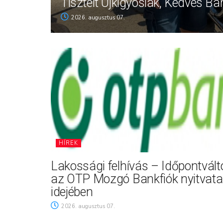
Tisztelt Újkígyósiak, Kedves Ba
2026. augusztus 07.
HÍREK
Lakossági felhívás – Időpontvál
az OTP Mozgó Bankfiók nyitvata
idejében
2026. augusztus 07.