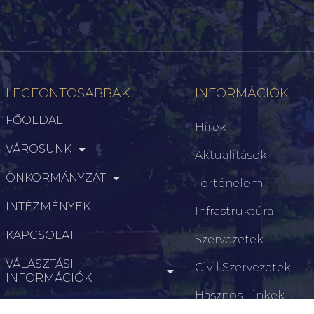
LEGFONTOSABBAK
INFORMÁCIÓK
FŐOLDAL
Hírek
VÁROSUNK
Aktualitások
ÖNKORMÁNYZAT
Történelem
INTÉZMÉNYEK
Infrastruktúra
KAPCSOLAT
Szervezetek
VÁLASZTÁSI
Civil Szervezetek
INFORMÁCIÓK
Hasznos Linkek