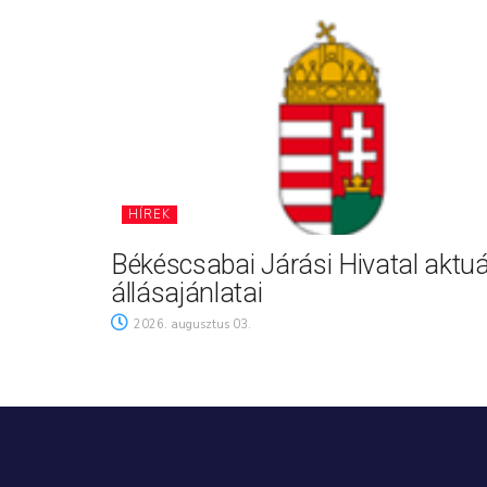
HÍREK
Békéscsabai Járási Hivatal aktuá
állásajánlatai
2026. augusztus 03.