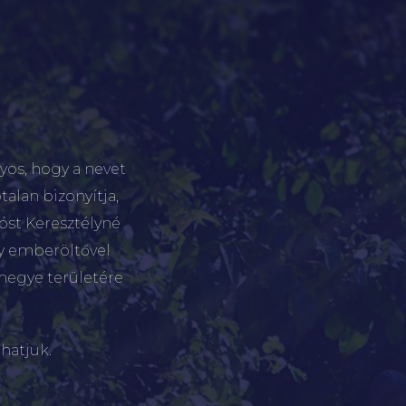
yos, hogy a nevet
talan bizonyítja,
tóst Keresztélyné
gy emberöltővel
megye területére
hatjuk.