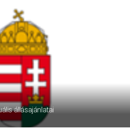
ális állásajánlatai