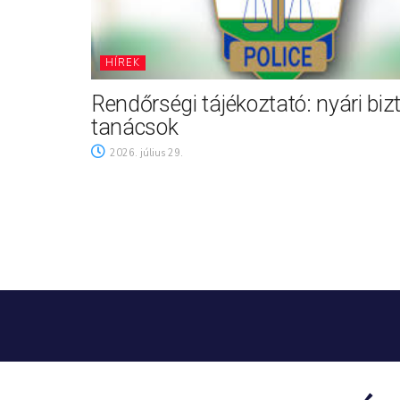
HÍREK
Rendőrségi tájékoztató: nyári biz
tanácsok
2026. július 29.