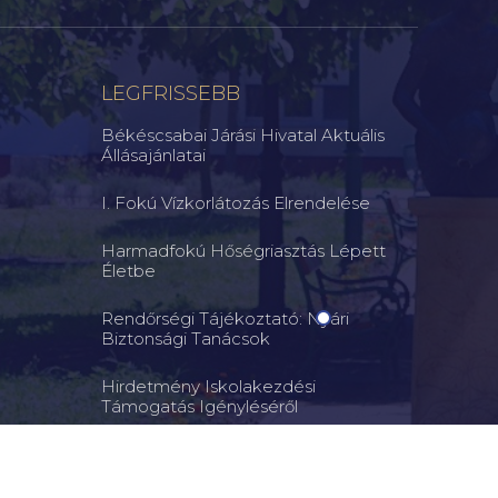
LEGFRISSEBB
Békéscsabai Járási Hivatal Aktuális
Állásajánlatai
I. Fokú Vízkorlátozás Elrendelése
Harmadfokú Hőségriasztás Lépett
Életbe
Rendőrségi Tájékoztató: Nyári
Biztonsági Tanácsok
Hirdetmény Iskolakezdési
Támogatás Igényléséről
Ne Engedje Szabadon Kutyáját! – A
Felelős Állattartás Közös Érdekünk