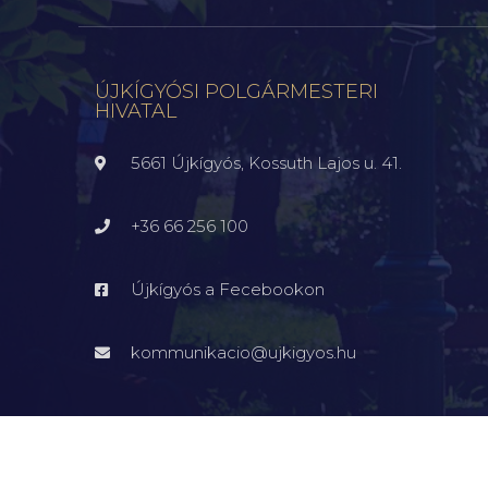
ÚJKÍGYÓSI POLGÁRMESTERI
HIVATAL
5661 Újkígyós, Kossuth Lajos u. 41.
+36 66 256 100
Újkígyós a Fecebookon
kommunikacio@ujkigyos.hu