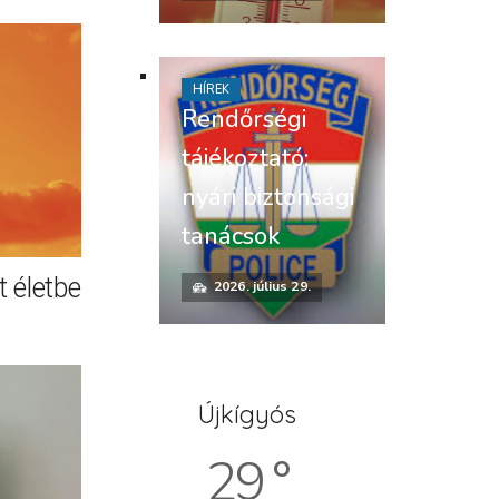
HÍREK
Rendőrségi
tájékoztató:
nyári biztonsági
tanácsok
 életbe
2026. július 29.
Újkígyós
29 °