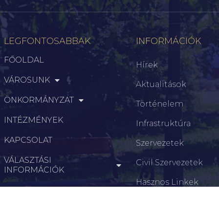
LEGFONTOSABBAK
INFORMÁCIÓK
FŐOLDAL
Hírek
VÁROSUNK
Aktualitások
ÖNKORMÁNYZAT
Történelem
INTÉZMÉNYEK
Infrastruktúra
KAPCSOLAT
Szervezetek
VÁLASZTÁSI
Civil Szervezetek
INFORMÁCIÓK
Hasznos Linkek