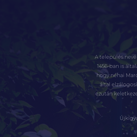
A település nevé
1456-ban is álta
hogy néhai Marót
által elzálogo
ezután keletkez
Újkígy