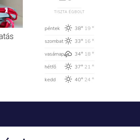
TISZTA ÉGBOLT
péntek
38°
19 °
atás
szombat
33°
16 °
vasárnap
34°
18 °
hétfő
37°
21 °
kedd
40°
24 °