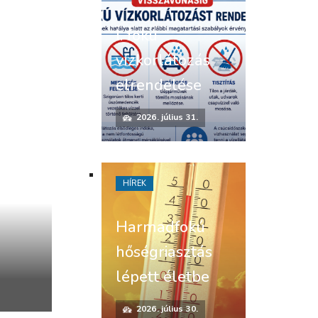
I. fokú
vízkorlátozás
elrendelése
2026. július 31.
HÍREK
Harmadfokú
hőségriasztás
lépett életbe
2026. július 30.