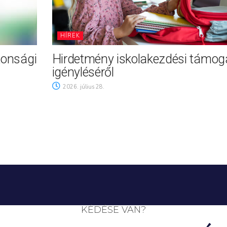
HÍREK
tonsági
Hirdetmény iskolakezdési támog
igényléséről
2026. július 28.
KÉDÉSE VAN?