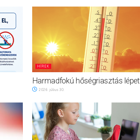
HÍREK
Harmadfokú hőségriasztás lépett
2026. július 30.