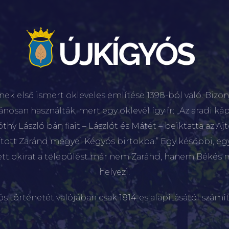
nek első ismert okleveles említése 1398-ból való. Bizon
lánosan használták, mert egy oklevél így ír: „Az aradi káp
hy László bán fiait – Lászlót és Mátét – beiktatta az Aj
sított Zaránd megyei Kégyós birtokba.” Egy későbbi, e
ett okirat a települést már nem Zaránd, hanem Békés 
helyezi.
ós történetét valójában csak 1814-es alapításától számít