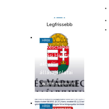
Legfrissebb
HÍREK
Békéscsabai
Járási Hivatal
aktuális
állásajánlatai
2026. augusztus 03.
HÍREK