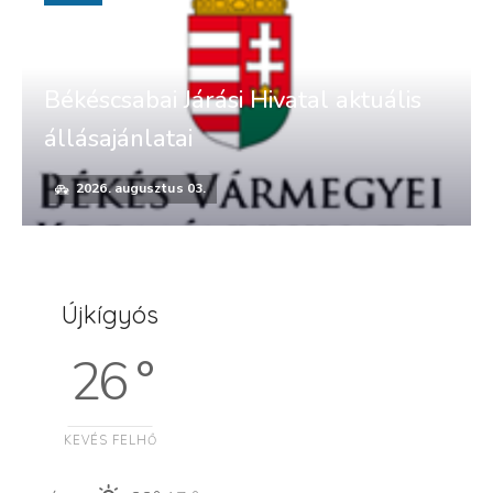
Békéscsabai Járási Hivatal aktuális
állásajánlatai
2026. augusztus 03.
Újkígyós
26 °
KEVÉS FELHŐ