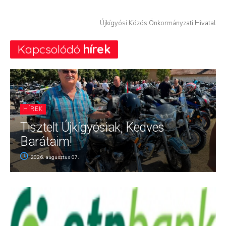
Újkígyósi Közös Önkormányzati Hivatal
Kapcsolódó
hírek
HÍREK
Tisztelt Újkígyósiak, Kedves
Barátaim!
2026. augusztus 07.