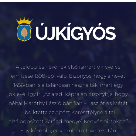
A település nevének első ismert okleveles
említése 1398-ból való. Bizonyos, hogy a nevet
1456-ban is általánosan használták, mert egy
oklevél így ír: „Az aradi káptalan bizonyítja, hogy
néhai Maróthy László bán fiait – Lászlót és Mátét
– beiktatta az Ajtóst Keresztélyné által
elzálogosított Zaránd megyei Kégyós birtokba.”
Egy későbbi, egy emberöltővel ezután