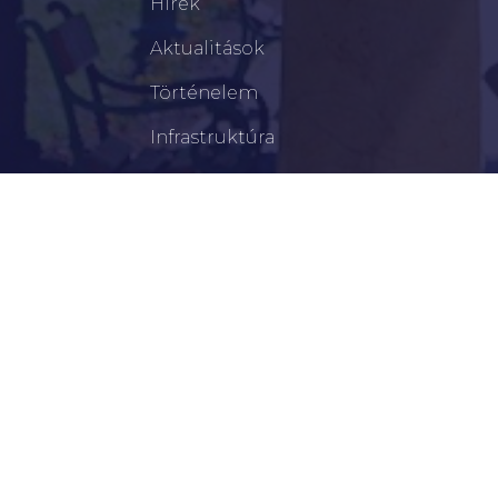
Hírek
Aktualitások
Történelem
Infrastruktúra
Szervezetek
Civil Szervezetek
Hasznos Linkek
LEGFRISSEBB
Tisztelt Újkígyósiak, Kedves Barátaim!
Lakossági Felhívás – Időpontváltozás Az OTP
Mozgó Bankfiók Nyitvatartási Idejében