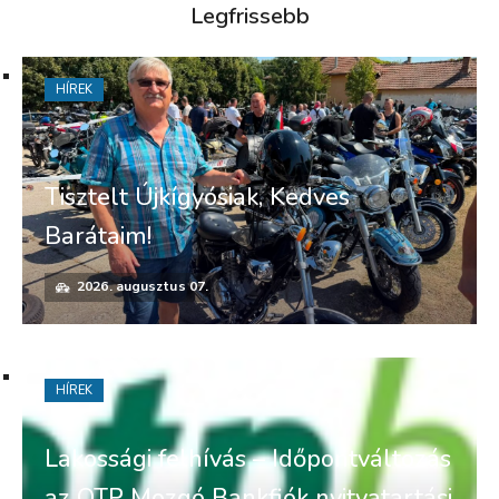
Legfrissebb
HÍREK
Tisztelt Újkígyósiak, Kedves
Barátaim!
2026. augusztus 07.
HÍREK
Lakossági felhívás – Időpontváltozás
az OTP Mozgó Bankfiók nyitvatartási