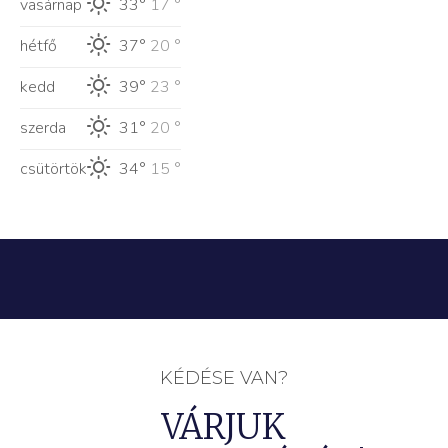
vasárnap
33°
17 °
hétfő
37°
20 °
kedd
39°
23 °
szerda
31°
20 °
csütörtök
34°
15 °
KÉDÉSE VAN?
VÁRJUK