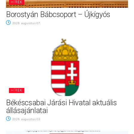
HÍREK
Borostyán Bábcsoport – Újkígyós
2026. augusztus 07.
HÍREK
Békéscsabai Járási Hivatal aktuális
állásajánlatai
2026. augusztus 03.