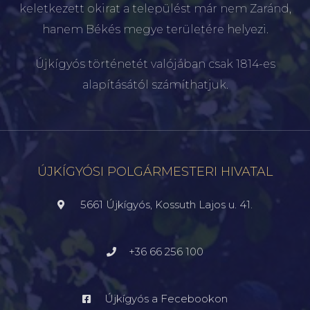
keletkezett okirat a települést már nem Zaránd,
hanem Békés megye területére helyezi.
Újkígyós történetét valójában csak 1814-es
alapításától számíthatjuk.
ÚJKÍGYÓSI POLGÁRMESTERI HIVATAL
5661 Újkígyós, Kossuth Lajos u. 41.
+36 66 256 100
Újkígyós a Fecebookon