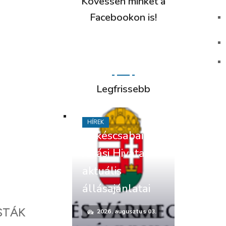
Kövessen minket a
Facebookon is!
Legfrissebb
HÍREK
Békéscsabai
Járási Hivatal
aktuális
állásajánlatai
STÁK
2026. augusztus 03.