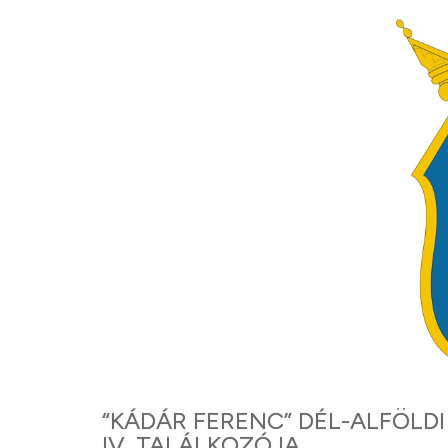
“KÁDÁR FERENC” DÉL-ALFÖLD
IV. TALÁLKOZÓJA