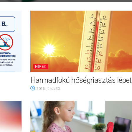
HÍREK
Harmadfokú hőségriasztás lépett
2026. július 30.