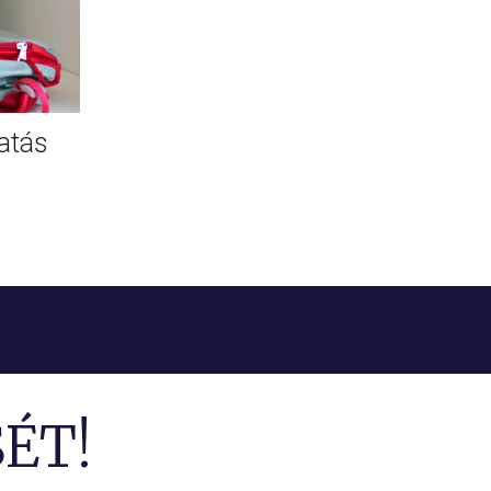
atás
ÉT!