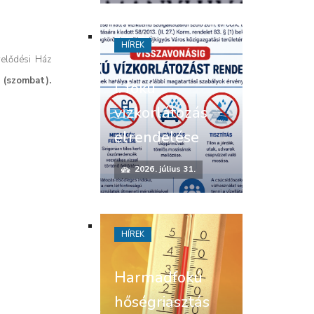
HÍREK
velődési Ház
 (szombat).
I. fokú
vízkorlátozás
elrendelése
2026. július 31.
HÍREK
Harmadfokú
hőségriasztás