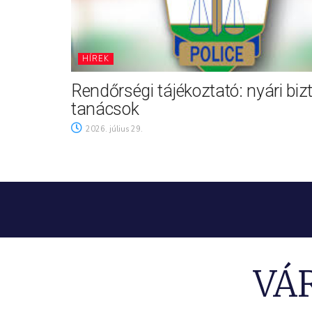
HÍREK
Rendőrségi tájékoztató: nyári biz
tanácsok
2026. július 29.
VÁ