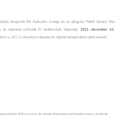
ési Nonprofit Kft. Kulturális Irodája és az újkígyósi Petőfi Sándor Mű
 és népzenei szólisták IV. találkozóját. Időpontja:
2011. december 10.
ános u. 42.). A versenyre népzene és népdal kategóriában lehet nevezni.
jegységből állítsa össze, és ennek időtartama ne haladja meg a 4 percet.