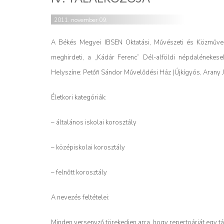
2011. november 09.
A Békés Megyei IBSEN Oktatási, Művészeti és Közművelőd
meghirdeti, a „Kádár Ferenc” Dél-alföldi népdalénekesek
Helyszíne: Petőfi Sándor Művelődési Ház (Újkígyós, Arany J
Életkori kategóriák:
– általános iskolai korosztály
– középiskolai korosztály
– felnőtt korosztály
A nevezés feltételei:
Minden versenyző törekedjen arra, hogy repertoárját egy tá