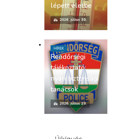
lépett életbe
2026. július 30.
HÍREK
Rendőrségi
tájékoztató:
nyári biztonsági
tanácsok
2026. július 29.
Újkígyós