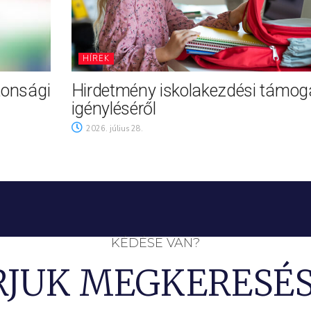
HÍREK
tonsági
Hirdetmény iskolakezdési támog
igényléséről
2026. július 28.
KÉDÉSE VAN?
RJUK MEGKERESÉS