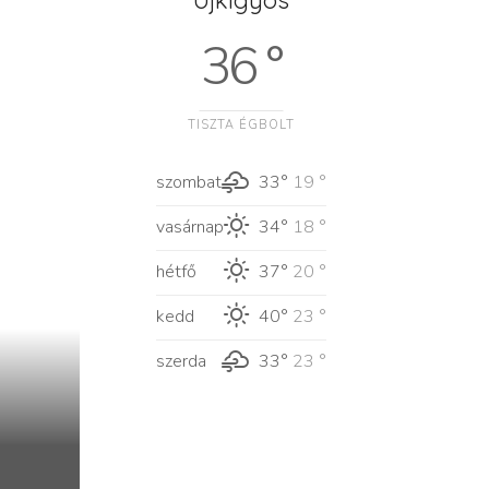
36 °
TISZTA ÉGBOLT
szombat
33°
19 °
vasárnap
34°
18 °
hétfő
37°
20 °
kedd
40°
23 °
szerda
33°
23 °