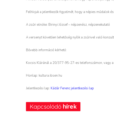
Felhívjuk a jelentkezők figyelmét, hogy a népies műdalok és
A zsűri elnöke: Birinyi József – népzenész, népzenekutató
A versenyt követően lehetőség nyílik a zsűrivel való konzult
Bővebb információ kérhető:
Kocsis Kláránál a 20/377-95-27-es telefonszámon, vagy a
Honlap: kultura.ibsen.hu
Jelentkezési lap:
Kádár Ferenc jelentkezési lap
Kapcsolódó
hírek