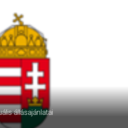
ális állásajánlatai