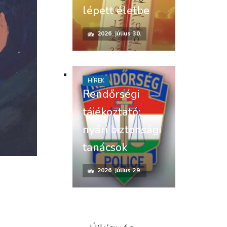
lépett életbe
2026. július 30.
HÍREK
Rendőrségi
tájékoztató:
nyári biztonsági
tanácsok
2026. július 29.