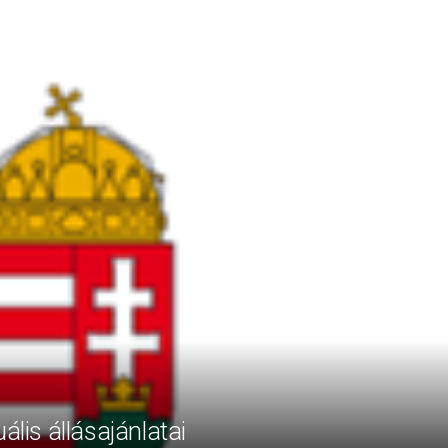
ális állásajánlatai