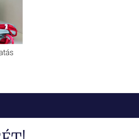
atás
ÉT!