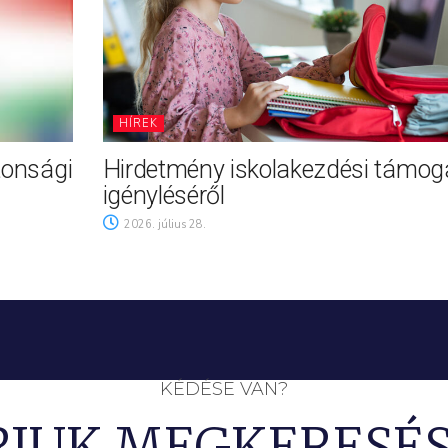
HÍREK
tonsági
Hirdetmény iskolakezdési támog
igényléséről
2026. július 28.
KÉDÉSE VAN?
RJUK MEGKERESÉS