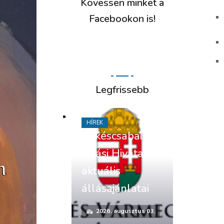
Kövessen minket a
Facebookon is!
Legfrissebb
HÍREK
Békéscsabai
Járási Hivatal
aktuális
állásajánlatai
2026. augusztus 03.