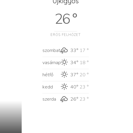
Újkígyós
26 °
ERŐS FELHŐZET
szombat
33°
17 °
vasárnap
34°
18 °
hétfő
37°
20 °
kedd
40°
23 °
szerda
26°
23 °