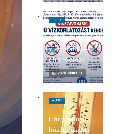
HÍREK
I. fokú
vízkorlátozás
elrendelése
2026. július 31.
HÍREK
Harmadfokú
hőségriasztás