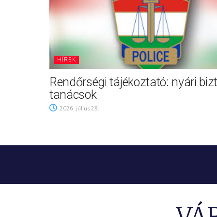
HÍREK
Rendőrségi tájékoztató: nyári biz
tanácsok
2026. július 29.
VÁ