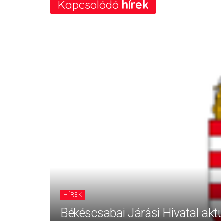
Kapcsolódó
hírek
HÍREK
Békéscsabai Járási Hivatal aktu