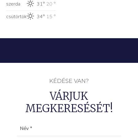
szerda
31°
20 °
csütörtök
34°
15 °
KÉDÉSE VAN?
VÁRJUK
MEGKERESÉSÉT!