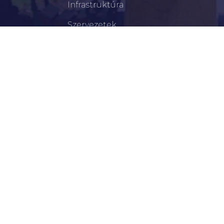
Infrastruktúra
Szervezetek
Civil Szervezetek
Hasznos Linkek
LEGFRISSEBB
Tisztelt Újkígyósiak, Kedves Barátaim!
Lakossági Felhívás – Időpontváltozás Az OTP
Mozgó Bankfiók Nyitvatartási Idejében
Borostyán Bábcsoport – Újkígyós
Békéscsabai Járási Hivatal Aktuális Állásajánlatai
I. Fokú Vízkorlátozás Elrendelése