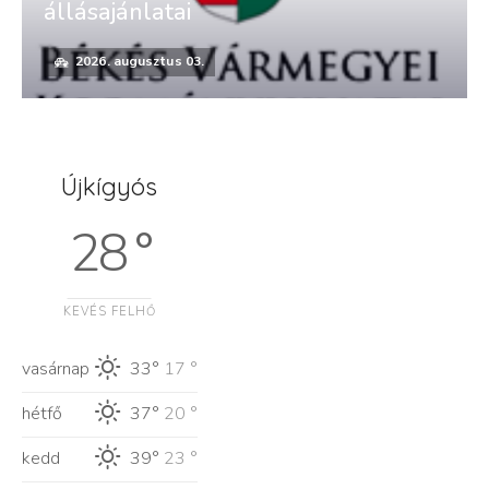
állásajánlatai
2026. augusztus 03.
Újkígyós
28 °
KEVÉS FELHŐ
vasárnap
33°
17 °
hétfő
37°
20 °
kedd
39°
23 °