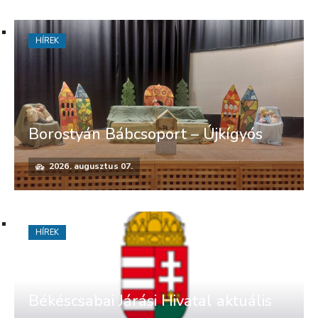
HÍREK
Borostyán Bábcsoport – Újkígyós
2026. augusztus 07.
HÍREK
Békéscsabai Járási Hivatal aktuális