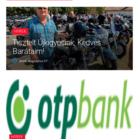
HÍREK
Tisztelt Újkígyósiak, Kedves
Barátaim!
2026. augusztus 07.
HÍREK