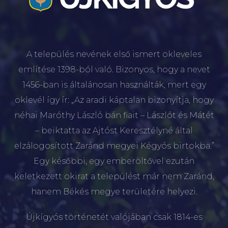
A település nevének első ismert okleveles
említése 1398-ból való. Bizonyos, hogy a nevet
1456-ban is általánosan használták, mert egy
oklevél így ír: „Az aradi káptalan bizonyítja, hogy
néhai Maróthy László bán fiait – Lászlót és Mátét
– beiktatta az Ajtóst Keresztélyné által
elzálogosított Zaránd megyei Kégyós birtokba.”
Egy későbbi, egy emberöltővel ezután
keletkezett okirat a települést már nem Zaránd,
hanem Békés megye területére helyezi.
Újkígyós történetét valójában csak 1814-es