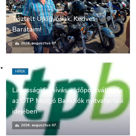
Tisztelt Újkígyósiak, Kedves
Barátaim!
2026. augusztus 07.
HÍREK
Lakossági felhívás – Időpontváltozás
az OTP Mozgó Bankfiók nyitvatartási
idejében
2026. augusztus 07.