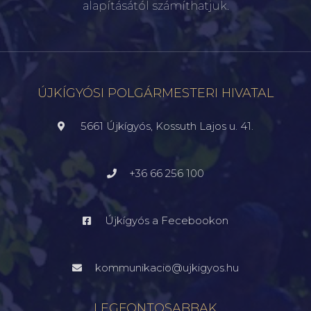
alapításától számíthatjuk.
ÚJKÍGYÓSI POLGÁRMESTERI HIVATAL
5661 Újkígyós, Kossuth Lajos u. 41.
+36 66 256 100
Újkígyós a Fecebookon
kommunikacio@ujkigyos.hu
LEGFONTOSABBAK