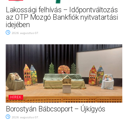
Lakossági felhívás – Időpontváltozás
az OTP Mozgó Bankfiók nyitvatartási
idejében
2026. augusztus 07.
HÍREK
Borostyán Bábcsoport – Újkígyós
2026. augusztus 07.