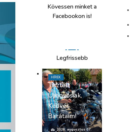
Kövessen minket a
Facebookon is!
Legfrissebb
HÍREK
Tisztelt
Újkígyósiak,
Kedves
Barátaim!
2026. augusztus 07.