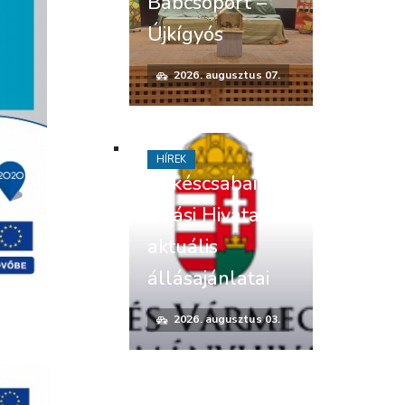
Bábcsoport –
Újkígyós
2026. augusztus 07.
HÍREK
Békéscsabai
Járási Hivatal
aktuális
állásajánlatai
2026. augusztus 03.