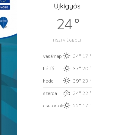
Újkígyós
24 °
TISZTA ÉGBOLT
vasárnap
34°
17 °
hétfő
37°
20 °
kedd
39°
23 °
szerda
34°
22 °
csütörtök
22°
17 °