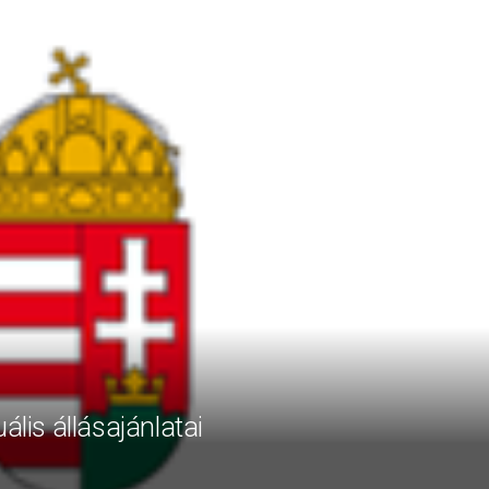
ális állásajánlatai