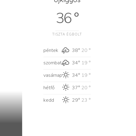
36 °
TISZTA ÉGBOLT
péntek
38°
20 °
szombat
34°
19 °
vasárnap
34°
19 °
hétfő
37°
20 °
kedd
29°
23 °