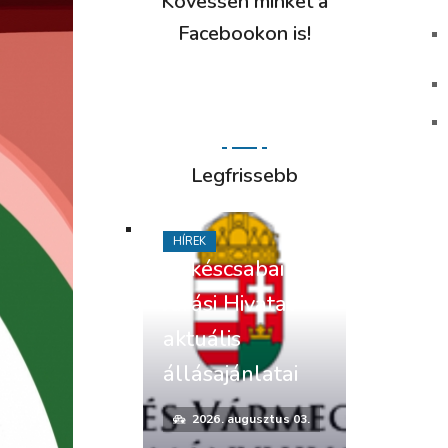
Kövessen minket a
Facebookon is!
Legfrissebb
HÍREK
Békéscsabai
Járási Hivatal
aktuális
állásajánlatai
2026. augusztus 03.