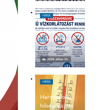
HÍREK
I. fokú
vízkorlátozás
elrendelése
2026. július 31.
HÍREK
Harmadfokú
hőségriasztás