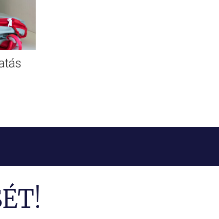
atás
ÉT!