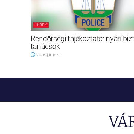
HÍREK
Rendőrségi tájékoztató: nyári biz
tanácsok
2026. július 29.
VÁ