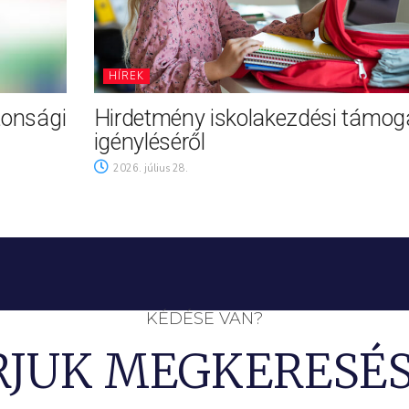
HÍREK
tonsági
Hirdetmény iskolakezdési támog
igényléséről
2026. július 28.
KÉDÉSE VAN?
RJUK MEGKERESÉS