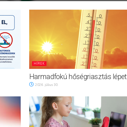
HÍREK
Harmadfokú hőségriasztás lépett
2026. július 30.