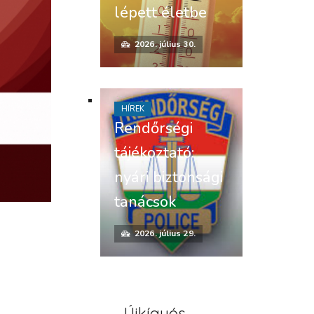
lépett életbe
2026. július 30.
HÍREK
Rendőrségi
tájékoztató:
nyári biztonsági
tanácsok
2026. július 29.
Újkígyós