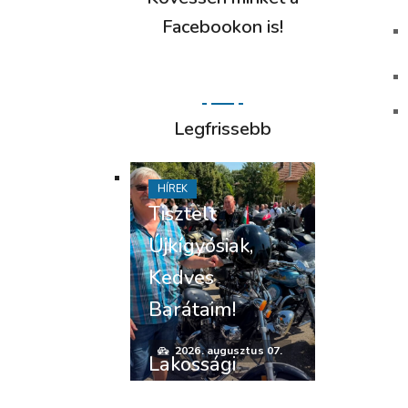
Facebookon is!
Legfrissebb
HÍREK
Tisztelt
Újkígyósiak,
Kedves
Barátaim!
2026. augusztus 07.
Lakossági
felhívás –