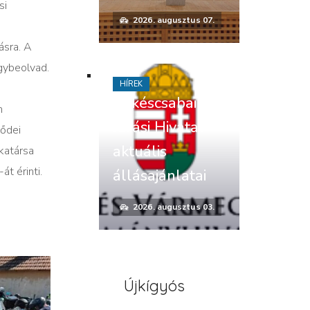
si
2026. augusztus 07.
i
ásra. A
egybeolvad.
HÍREK
Békéscsabai
m
Járási Hivatal
sődei
aktuális
katársa
t érinti.
állásajánlatai
2026. augusztus 03.
Újkígyós