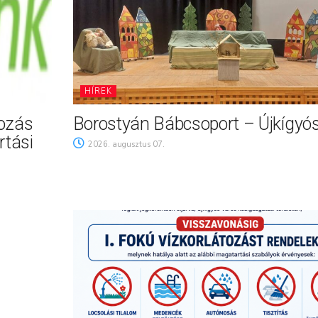
HÍREK
tozás
Borostyán Bábcsoport – Újkígyó
rtási
2026. augusztus 07.