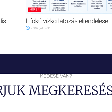
HÍREK
lis
I. fokú vízkorlátozás elrendelése
2026. július 31.
KÉDÉSE VAN?
RJUK MEGKERESÉS