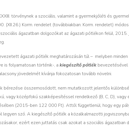
XXIII. törvénynek a szociális, valamint a gyermekjóléti és gyerm
. (XII.26.) Korm. rendelet (továbbiakban: Korm. rendelet) módos
szociális ágazatban dolgozókat az ágazati pótlékon felül, 2015. j
eg.
evezetett ágazati pótlék meghatározásán túl – melyben minden
e is folyamatosan történik-, a
kiegészítő pótlék
bevezetésével
 alacsony jövedelmét kívánja fokozatosan tovább növelni.
zók bérezése összemosódott, nem mutatkozott jelentős különbsé
kú, vagy középfokú szakképesítéssel rendelkező (B, C, D), vagy
tésében (2015-ben 122 000 Ft). Attól függetlenül, hogy egy pá
 legyen szó. A kiegészítő pótlék a közalkalmazotti jogviszonyb
ozásakor, ezért ezen juttatás csak azokat a szociális ágazatban