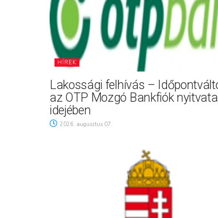
HÍREK
Lakossági felhívás – Időpontvál
az OTP Mozgó Bankfiók nyitvata
idejében
2026. augusztus 07.