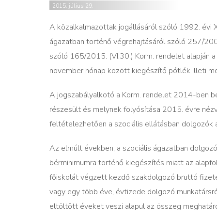
2015. július 29.
A közalkalmazottak jogállásáról szóló 1992. évi X
ágazatban történő végrehajtásáról szóló 257/2000
szóló 165/2015. (VI.30.) Korm. rendelet alapján a 
november hónap között kiegészítő pótlék illeti m
A jogszabályalkotó a Korm. rendelet 2014-ben b
részesült és melynek folyósítása 2015. évre nézv
feltételezhetően a szociális ellátásban dolgozók
Az elmúlt években, a szociális ágazatban dolgo
bérminimumra történő kiegészítés miatt az alapfo
főiskolát végzett kezdő szakdolgozó bruttó fize
vagy egy több éve, évtizede dolgozó munkatársról
eltöltött éveket veszi alapul az összeg meghatár