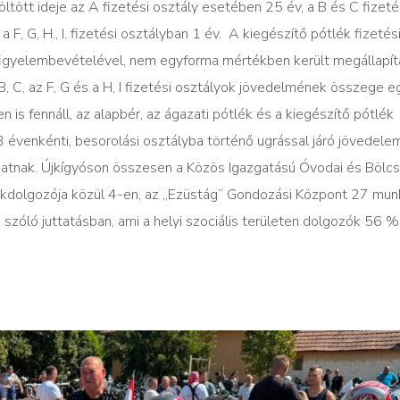
öltött ideje az A fizetési osztály esetében 25 év, a B és C fizeté
 F, G, H., I. fizetési osztályban 1 év. A kiegészítő pótlék fizetés
 figyelembevételével, nem egyforma mértékben került megállapít
B, C, az F, G és a H, I fizetési osztályok jövedelmének összege 
n is fennáll, az alapbér, az ágazati pótlék és a kiegészítő pótlék
 évenkénti, besorolási osztályba történő ugrással járó jövedele
atnak. Újkígyóson összesen a Közös Igazgatású Óvodai és Bölc
kdolgozója közül 4-en, az „Ezüstág” Gondozási Központ 27 mun
zóló juttatásban, ami a helyi szociális területen dolgozók 56 %-á