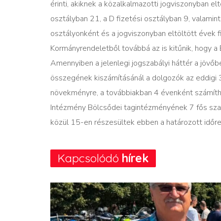
érinti, akiknek a közalkalmazotti jogviszonyban elt
osztályban 21, a D fizetési osztályban 9, valamint a
osztályonként és a jogviszonyban eltöltött évek
Kormányrendeletből továbbá az is kitűnik, hogy a 
Amennyiben a jelenlegi jogszabályi háttér a jövőbe
összegének kiszámításánál a dolgozók az eddigi 3
növekményre, a továbbiakban 4 évenként számíth
Intézmény Bölcsődei tagintézményének 7 fős sza
közül 15-en részesültek ebben a határozott időre s
Kapcsolódó
hírek