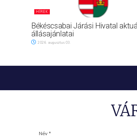
HÍREK
Békéscsabai Járási Hivatal aktuá
állásajánlatai
2026. augusztus 03.
VÁ