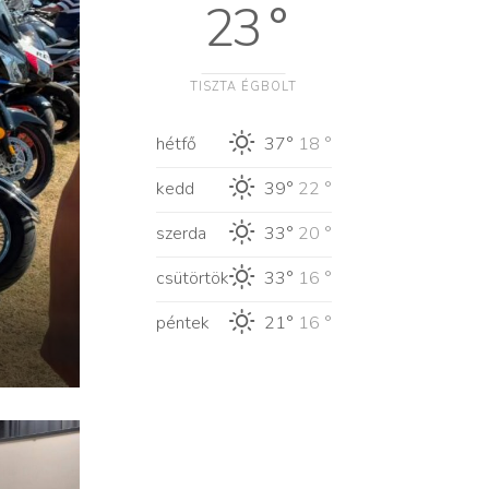
23 °
TISZTA ÉGBOLT
hétfő
37°
18 °
kedd
39°
22 °
szerda
33°
20 °
csütörtök
33°
16 °
péntek
21°
16 °