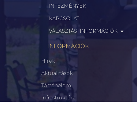
INTÉZMÉNYEK
KAPCSOLAT
VÁLASZTÁSI INFORMÁCIÓK
INFORMÁCIÓK
Hírek
Aktualitások
Történelem
Infrastruktúra
Szervezetek
Civil Szervezetek
Hasznos Linkek