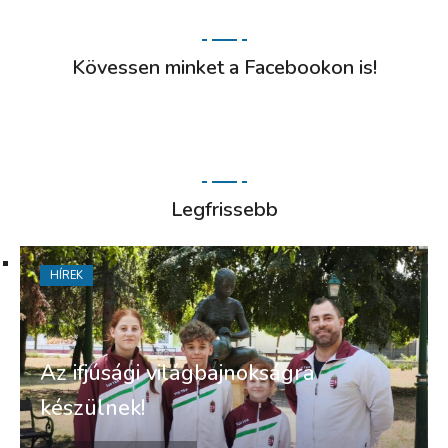
Kövessen minket a Facebookon is!
Legfrissebb
HÍREK
Az ifjúsági világbajnokságra
készülnek!