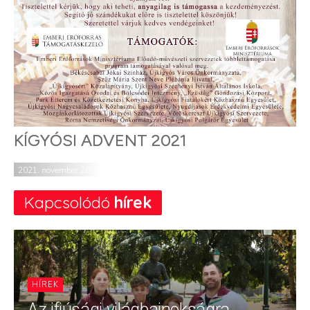
KÍGYÓSI ADVENT 2021
2021. november 20.
Kapcsolódó
hírek
HÍREK
Az ifjúsági világbajnokságra