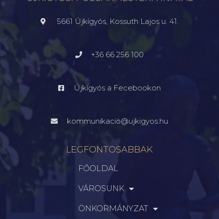
5661 Újkígyós, Kossuth Lajos u. 41.
+36 66 256 100
Újkígyós a Fecebookon
kommunikacio@ujkigyos.hu
LEGFONTOSABBAK
FŐOLDAL
VÁROSUNK
ÖNKORMÁNYZAT