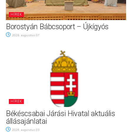
HÍREK
Borostyán Bábcsoport – Újkígyós
2026. augusztus 07.
HÍREK
Békéscsabai Járási Hivatal aktuális
állásajánlatai
2026. augusztus 03.