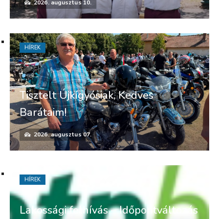
2026. augusztus 10.
HÍREK
Tisztelt Újkígyósiak, Kedves
Barátaim!
2026. augusztus 07.
HÍREK
Lakossági felhívás – Időpontváltozás