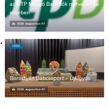
az OTP Mozgó Bankfiók nyitvatartási
idejében
2026. augusztus 07.
HÍREK
Borostyán Bábcsoport – Újkígyós
2026. augusztus 07.