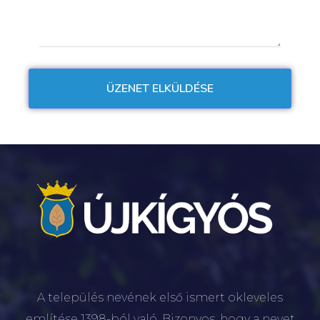
A település nevének első ismert okleveles
említése 1398-ból való. Bizonyos, hogy a nevet