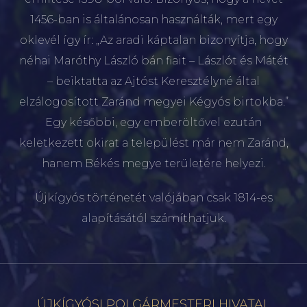
1456-ban is általánosan használták, mert egy
oklevél így ír: „Az aradi káptalan bizonyítja, hogy
néhai Maróthy László bán fiait – Lászlót és Mátét
– beiktatta az Ajtóst Keresztélyné által
elzálogosított Zaránd megyei Kégyós birtokba.”
Egy későbbi, egy emberöltővel ezután
keletkezett okirat a települést már nem Zaránd,
hanem Békés megye területére helyezi.
Újkígyós történetét valójában csak 1814-es
alapításától számíthatjuk.
ÚJKÍGYÓSI POLGÁRMESTERI HIVATAL