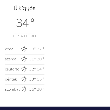
Újkígyós
34 °
TISZTA ÉGBOLT
kedd
39°
22 °
szerda
31°
20 °
csütörtök
32°
14 °
péntek
33°
15 °
szombat
35°
20 °