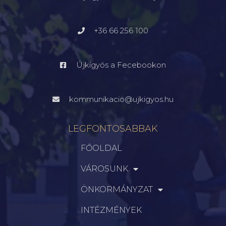
+36 66 256 100
Újkígyós a Fecebookon
kommunikacio@ujkigyos.hu
LEGFONTOSABBAK
FŐOLDAL
VÁROSUNK
ÖNKORMÁNYZAT
INTÉZMÉNYEK