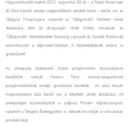
Hagyományaink szerint 2012. augusztus 20-án – a Szent István napi
és Első Kenyér ünnepi megemlékezés keretén belül – került sor az
Újkígyós Díszpolgára, valamint az “Újkígyósért” kitüntető címek
átadására. Idén az díszpolgári címet Erdélyi Istvánnak, az
“Újkígyósért” kitüntetéseket Svarsnig Lajosnak és Szudák Balázsnak
adományozta a képviselő-testület. A kitüntetetteknek ezúton is
gratulálunk!
Az ünnepség Szebellédi Zoltán polgármester köszöntőjével
kezdődött, melyet Ferencz Tibor, testvér-településünk
polgármesterének ünnepi gondolatai követtek. Az első kenyér
megszentelése után került sor a kitüntető címek átadására. Az
ünnepségen közreműködött a szépvizi Pozdor néptánccsoport,
valamint a Tengelic Énekegyüttes is, akiknek köszönjük a színvonalas
produkciókat.