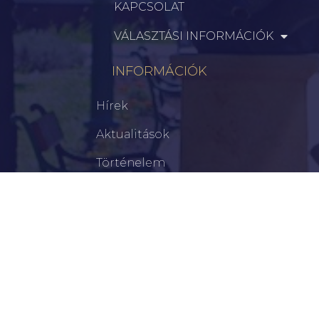
KAPCSOLAT
VÁLASZTÁSI INFORMÁCIÓK
INFORMÁCIÓK
Hírek
Aktualitások
Történelem
Infrastruktúra
Szervezetek
Civil Szervezetek
Hasznos Linkek