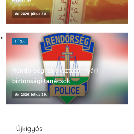
életbe
2026. július 30.
HÍREK
Rendőrségi tájékoztató: nyári
biztonsági tanácsok
2026. július 29.
Újkígyós