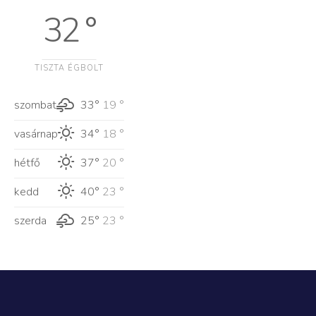
32 °
TISZTA ÉGBOLT
szombat
33°
19 °
vasárnap
34°
18 °
hétfő
37°
20 °
kedd
40°
23 °
szerda
25°
23 °