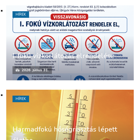
HÍREK
I. fokú vízkorlátozás elrendelése
2026. július 31.
HÍREK
Harmadfokú hőségriasztás lépett