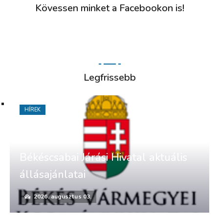
Kövessen minket a Facebookon is!
Legfrissebb
HÍREK
Békéscsabai Járási Hivatal aktuális
állásajánlatai
2026. augusztus 03.