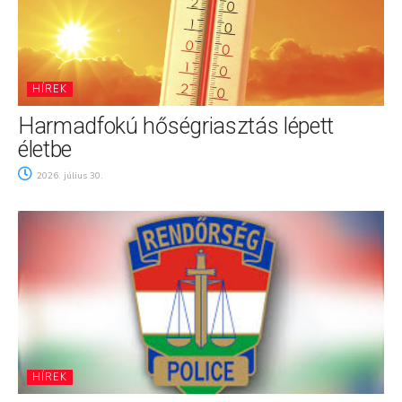
HÍREK
Harmadfokú hőségriasztás lépett
életbe
2026. július 30.
HÍREK