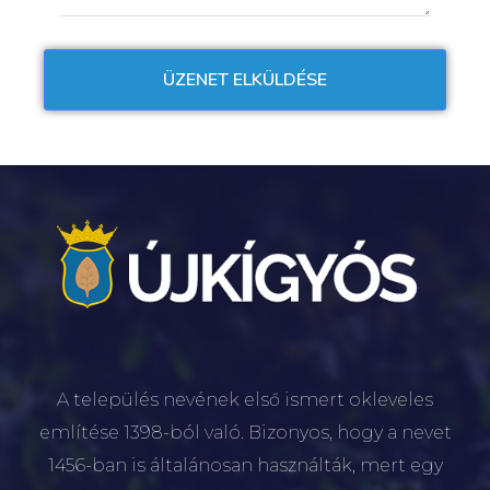
A település nevének első ismert okleveles
említése 1398-ból való. Bizonyos, hogy a nevet
1456-ban is általánosan használták, mert egy