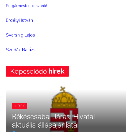
Polgármesteri köszöntő
Erdélyi István
Svarsnig Lajos
Szudák Balázs
Kapcsolódó
hírek
HÍREK
Békéscsabai Járási Hivatal
aktuális állásajánlatai