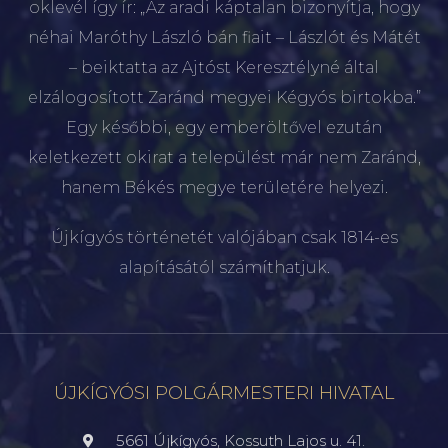
oklevél így ír: „Az aradi káptalan bizonyítja, hogy
néhai Maróthy László bán fiait – Lászlót és Mátét
– beiktatta az Ajtóst Keresztélyné által
elzálogosított Zaránd megyei Kégyós birtokba.”
Egy későbbi, egy emberöltővel ezután
keletkezett okirat a települést már nem Zaránd,
hanem Békés megye területére helyezi.
Újkígyós történetét valójában csak 1814-es
alapításától számíthatjuk.
ÚJKÍGYÓSI POLGÁRMESTERI HIVATAL
5661 Újkígyós, Kossuth Lajos u. 41.