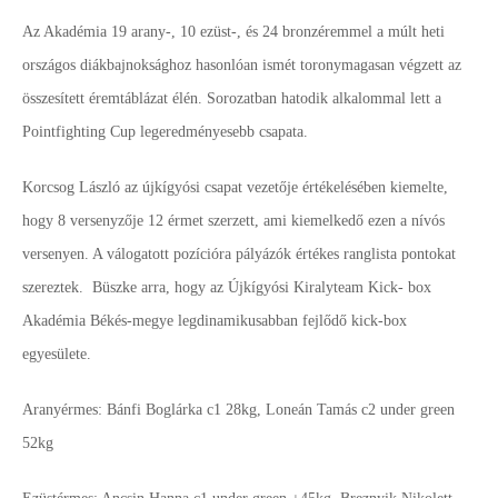
Az Akadémia 19 arany-, 10 ezüst-, és 24 bronzéremmel a múlt heti
országos diákbajnoksághoz hasonlóan ismét toronymagasan végzett az
összesített éremtáblázat élén. Sorozatban hatodik alkalommal lett a
Pointfighting Cup legeredményesebb csapata.
Korcsog László az újkígyósi csapat vezetője értékelésében kiemelte,
hogy 8 versenyzője 12 érmet szerzett, ami kiemelkedő ezen a nívós
versenyen. A válogatott pozícióra pályázók értékes ranglista pontokat
szereztek. Büszke arra, hogy az Újkígyósi Kiralyteam Kick- box
Akadémia Békés-megye legdinamikusabban fejlődő kick-box
egyesülete.
Aranyérmes: Bánfi Boglárka c1 28kg, Loneán Tamás c2 under green
52kg