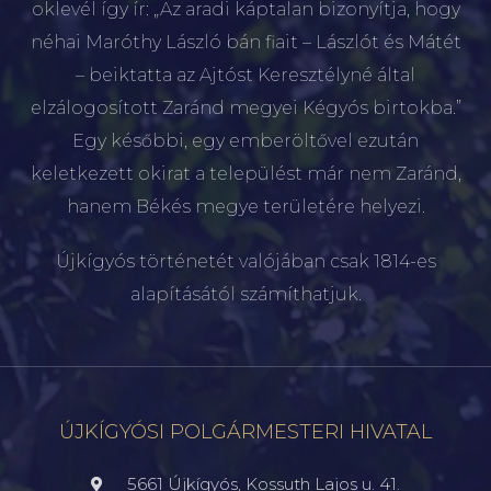
oklevél így ír: „Az aradi káptalan bizonyítja, hogy
néhai Maróthy László bán fiait – Lászlót és Mátét
– beiktatta az Ajtóst Keresztélyné által
elzálogosított Zaránd megyei Kégyós birtokba.”
Egy későbbi, egy emberöltővel ezután
keletkezett okirat a települést már nem Zaránd,
hanem Békés megye területére helyezi.
Újkígyós történetét valójában csak 1814-es
alapításától számíthatjuk.
ÚJKÍGYÓSI POLGÁRMESTERI HIVATAL
5661 Újkígyós, Kossuth Lajos u. 41.