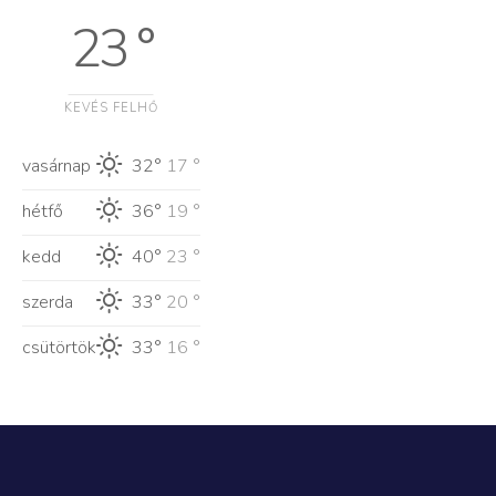
23 °
KEVÉS FELHŐ
vasárnap
32°
17 °
hétfő
36°
19 °
kedd
40°
23 °
szerda
33°
20 °
csütörtök
33°
16 °