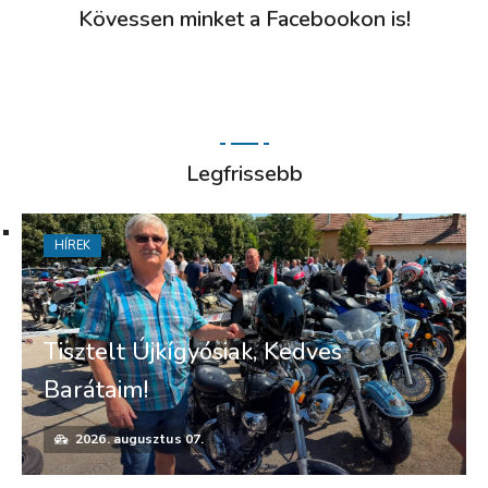
Kövessen minket a Facebookon is!
Legfrissebb
HÍREK
Tisztelt Újkígyósiak, Kedves
Barátaim!
2026. augusztus 07.