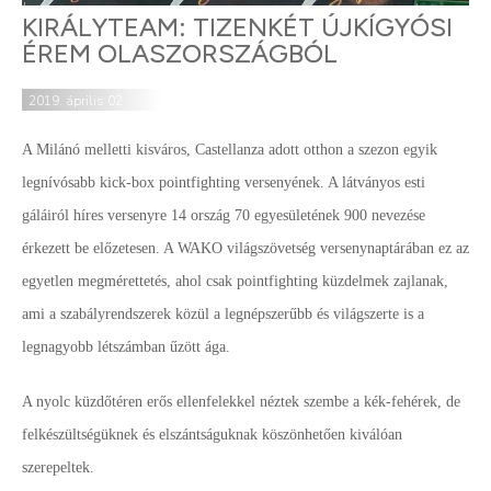
KIRÁLYTEAM: TIZENKÉT ÚJKÍGYÓSI
ÉREM OLASZORSZÁGBÓL
2019. április 02.
A Milánó melletti kisváros, Castellanza adott otthon a szezon egyik
legnívósabb kick-box pointfighting versenyének. A látványos esti
gáláiról híres versenyre 14 ország 70 egyesületének 900 nevezése
érkezett be előzetesen. A WAKO világszövetség versenynaptárában ez az
egyetlen megmérettetés, ahol csak pointfighting küzdelmek zajlanak,
ami a szabályrendszerek közül a legnépszerűbb és világszerte is a
legnagyobb létszámban űzött ága.
A nyolc küzdőtéren erős ellenfelekkel néztek szembe a kék-fehérek, de
felkészültségüknek és elszántságuknak köszönhetően kiválóan
szerepeltek.