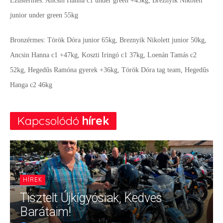
Ezüstérmes: Ancsin Hanna c1 under green +45kg, Breznyik Nikolett
junior under green 55kg
Bronzérmes: Török Dóra junior 65kg, Breznyik Nikolett junior 50kg,
Ancsin Hanna c1 +47kg, Koszti Iringó c1 37kg, Loenán Tamás c2
52kg, Hegedűs Ramóna gyerek +36kg, Török Dóra tag team, Hegedűs
Hanga c2 46kg
Kapcsolódó
hírek
HÍREK
Tisztelt Újkígyósiak, Kedves
Barátaim!