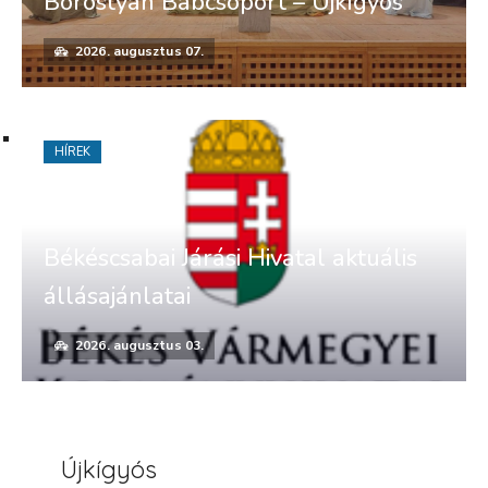
Borostyán Bábcsoport – Újkígyós
2026. augusztus 07.
HÍREK
Békéscsabai Járási Hivatal aktuális
állásajánlatai
2026. augusztus 03.
Újkígyós