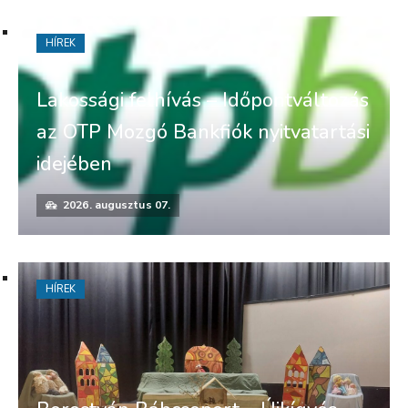
HÍREK
Lakossági felhívás – Időpontváltozás
az OTP Mozgó Bankfiók nyitvatartási
idejében
2026. augusztus 07.
HÍREK