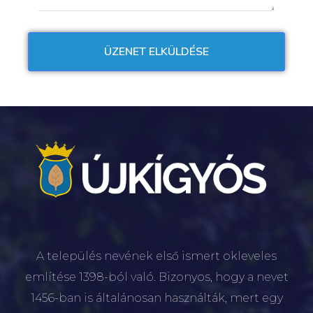
A település nevének első ismert okleveles
említése 1398-ból való. Bizonyos, hogy a nevet
1456-ban is általánosan használták, mert egy