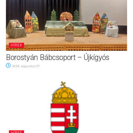
HÍREK
Borostyán Bábcsoport – Újkígyós
2026. augusztus 07.
HÍREK