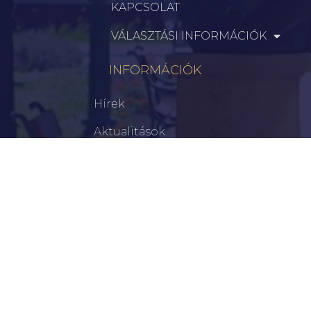
KAPCSOLAT
VÁLASZTÁSI INFORMÁCIÓK
INFORMÁCIÓK
Hírek
Aktualitások
Történelem
Infrastruktúra
Szervezetek
Civil Szervezetek
Hasznos Linkek