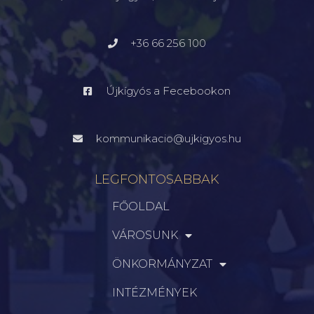
+36 66 256 100
Újkígyós a Fecebookon
kommunikacio@ujkigyos.hu
LEGFONTOSABBAK
FŐOLDAL
VÁROSUNK
ÖNKORMÁNYZAT
INTÉZMÉNYEK