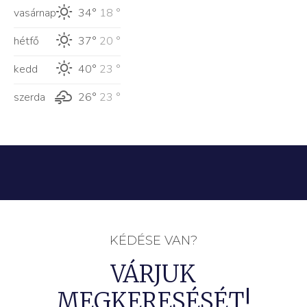
vasárnap
34°
18 °
hétfő
37°
20 °
kedd
40°
23 °
szerda
26°
23 °
KÉDÉSE VAN?
VÁRJUK
MEGKERESÉSÉT!