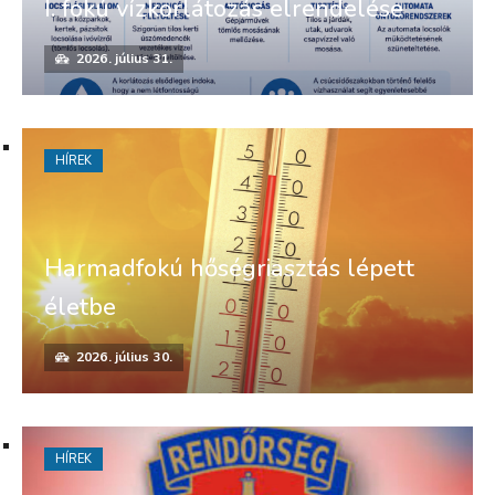
I. fokú vízkorlátozás elrendelése
2026. július 31.
HÍREK
Harmadfokú hőségriasztás lépett
életbe
2026. július 30.
HÍREK