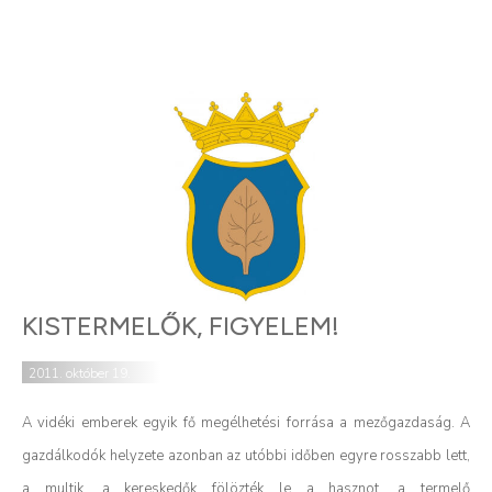
KISTERMELŐK, FIGYELEM!
2011. október 19.
A vidéki emberek egyik fő megélhetési forrása a mezőgazdaság. A
gazdálkodók helyzete azonban az utóbbi időben egyre rosszabb lett,
a multik, a kereskedők fölözték le a hasznot, a termelő