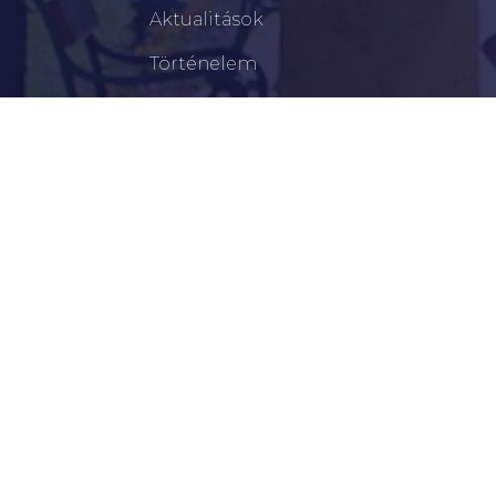
Aktualitások
Történelem
Infrastruktúra
Szervezetek
Civil Szervezetek
Hasznos Linkek
LEGFRISSEBB
Békéscsabai Járási Hivatal Aktuális Állásajánlatai
I. Fokú Vízkorlátozás Elrendelése
Harmadfokú Hőségriasztás Lépett Életbe