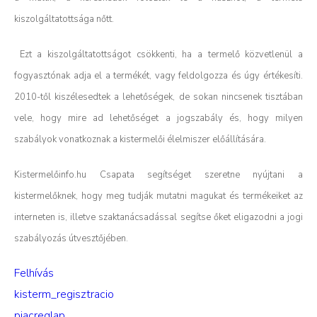
kiszolgáltatottsága nőtt.
Ezt a kiszolgáltatottságot csökkenti, ha a termelő közvetlenül a
fogyasztónak adja el a termékét, vagy feldolgozza és úgy értékesíti.
2010-től kiszélesedtek a lehetőségek, de sokan nincsenek tisztában
vele, hogy mire ad lehetőséget a jogszabály és, hogy milyen
szabályok vonatkoznak a kistermelői élelmiszer előállítására.
Kistermelőinfo.hu Csapata segítséget szeretne nyújtani a
kistermelőknek, hogy meg tudják mutatni magukat és termékeiket az
interneten is, illetve szaktanácsadással segítse őket eligazodni a jogi
szabályozás útvesztőjében.
Felhívás
kisterm_regisztracio
piacreglap