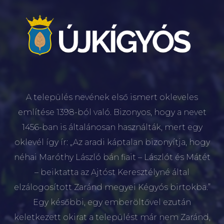
A település nevének első ismert okleveles
említése 1398-ból való. Bizonyos, hogy a nevet
1456-ban is általánosan használták, mert egy
oklevél így ír: „Az aradi káptalan bizonyítja, hogy
néhai Maróthy László bán fiait – Lászlót és Mátét
– beiktatta az Ajtóst Keresztélyné által
elzálogosított Zaránd megyei Kégyós birtokba.”
Egy későbbi, egy emberöltővel ezután
keletkezett okirat a települést már nem Zaránd,