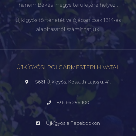
hanem Békés megye területére helyezi.
Újkígyós történetét valójában csak 1814-es
alapításától számíthatjuk.
ÚJKÍGYÓSI POLGÁRMESTERI HIVATAL
5661 Újkígyós, Kossuth Lajos u. 41.
+36 66 256 100
Újkígyós a Fecebookon