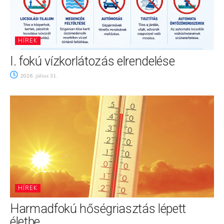
HÍREK
I. fokú vízkorlátozás elrendelése
2026. július 31.
HÍREK
Harmadfokú hőségriasztás lépett
életbe