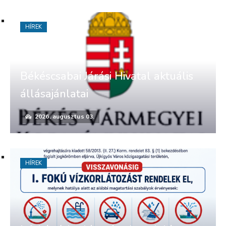
HÍREK
Békéscsabai Járási Hivatal aktuális
állásajánlatai
2026. augusztus 03.
HÍREK