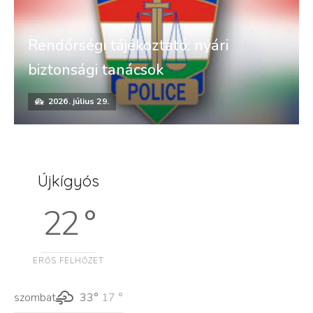
Rendőrségi tájékoztató: nyári
biztonsági tanácsok
2026. július 29.
Újkígyós
22 °
ERŐS FELHŐZET
szombat
33°
17 °