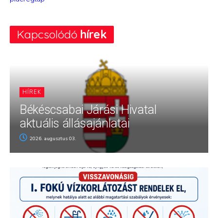
Kapcsolódó
hírek
HÍREK
Békéscsabai Járási Hivatal
aktuális állásajánlatai
2026. augusztus 03.