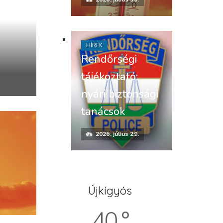
HÍREK
Rendőrségi
tájékoztató:
nyári biztonsági
tanácsok
2026. július 29.
Újkígyós
40 °