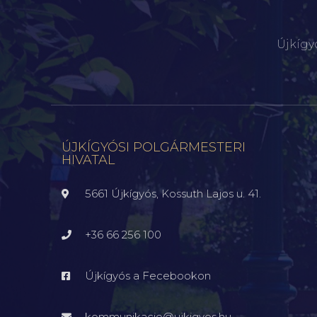
Újkígy
ÚJKÍGYÓSI POLGÁRMESTERI
HIVATAL
5661 Újkígyós, Kossuth Lajos u. 41.
+36 66 256 100
Újkígyós a Fecebookon
kommunikacio@ujkigyos.hu