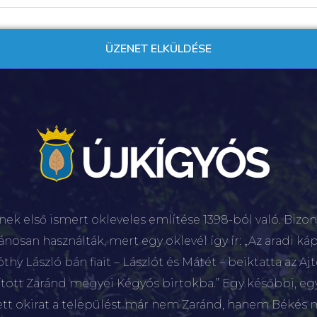
nek első ismert okleveles említése 1398-ból való. Bizon
lánosan használták, mert egy oklevél így ír: „Az aradi káp
hy László bán fiait – Lászlót és Mátét – beiktatta az Aj
sított Zaránd megyei Kégyós birtokba.” Egy későbbi, e
ett okirat a települést már nem Zaránd, hanem Békés 