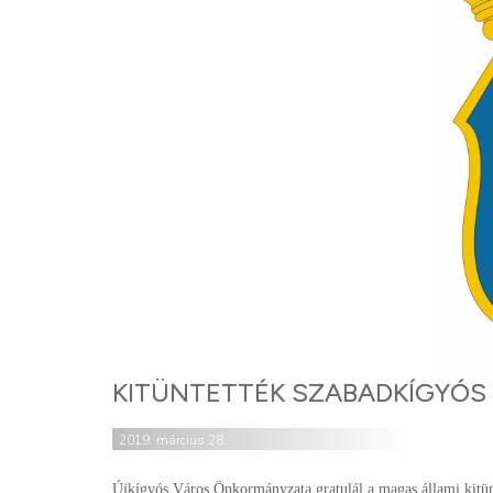
KITÜNTETTÉK SZABADKÍGYÓS
2019. március 28.
Újkígyós Város Önkormányzata gratulál a magas állami kitü