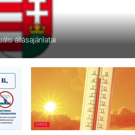
ális állásajánlatai
HÍREK