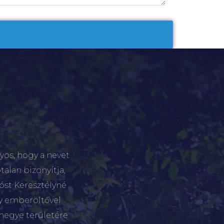
yos, hogy a nevet
talan bizonyítja,
tóst Keresztélyné
gy emberöltővel
megye területére