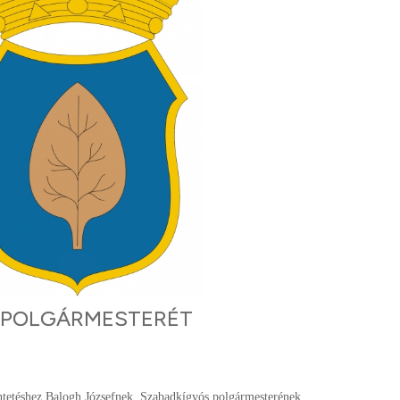
 POLGÁRMESTERÉT
ntetéshez Balogh Józsefnek, Szabadkígyós polgármesterének.