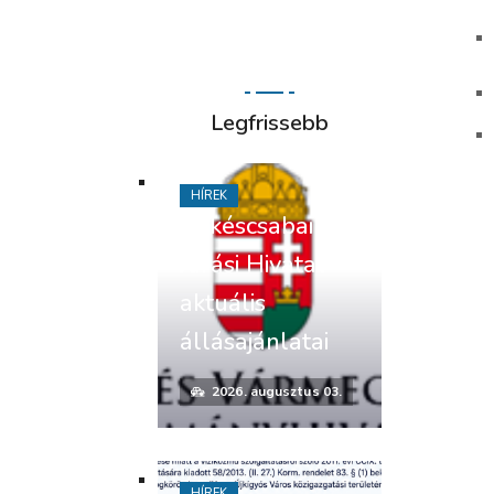
Legfrissebb
HÍREK
Békéscsabai
Járási Hivatal
aktuális
állásajánlatai
2026. augusztus 03.
HÍREK