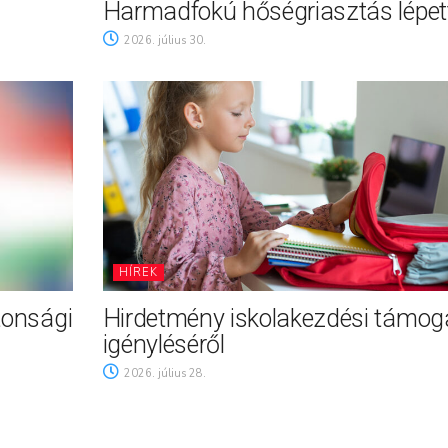
Harmadfokú hőségriasztás lépett
2026. július 30.
HÍREK
tonsági
Hirdetmény iskolakezdési támog
igényléséről
2026. július 28.