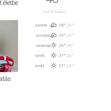
 életbe
TISZTA ÉGBOLT
péntek
38°
20 °
szombat
34°
19 °
vasárnap
34°
19 °
hétfő
37°
20 °
kedd
37°
23 °
atás