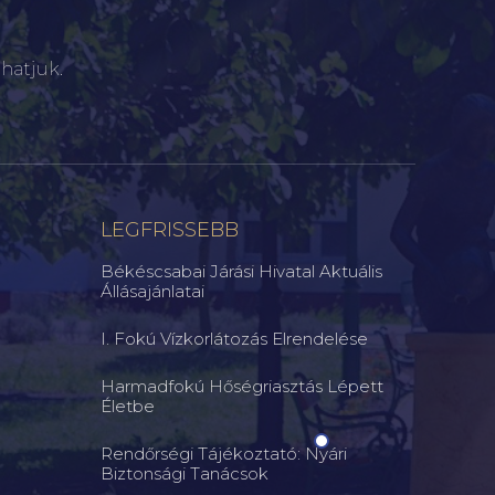
hatjuk.
LEGFRISSEBB
Békéscsabai Járási Hivatal Aktuális
Állásajánlatai
I. Fokú Vízkorlátozás Elrendelése
Harmadfokú Hőségriasztás Lépett
Életbe
Rendőrségi Tájékoztató: Nyári
Biztonsági Tanácsok