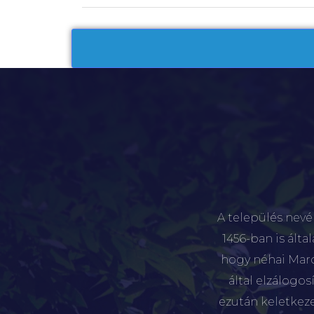
A település nevé
1456-ban is álta
hogy néhai Marót
által elzálogo
ezután keletkez