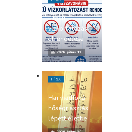
I. fokú
vízkorlátozás
elrendelése
2026. július 31.
HÍREK
Harmadfokú
hőségriasztás
lépett életbe
2026. július 30.