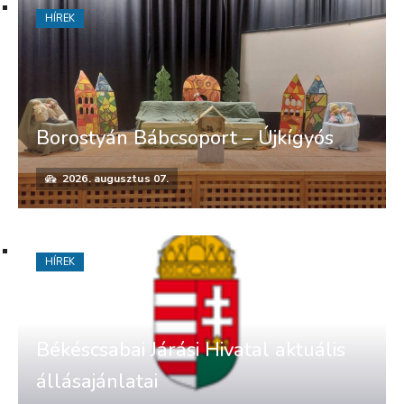
HÍREK
Borostyán Bábcsoport – Újkígyós
2026. augusztus 07.
HÍREK
Békéscsabai Járási Hivatal aktuális
állásajánlatai