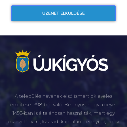
A település nevének első ismert okleveles
említése 1398-ból való. Bizonyos, hogy a nevet
1456-ban is általánosan használták, mert egy
oklevél így ír: „Az aradi káptalan bizonyítja, hogy