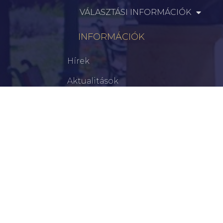
VÁLASZTÁSI INFORMÁCIÓK
INFORMÁCIÓK
Hírek
Aktualitások
Történelem
Infrastruktúra
Szervezetek
Civil Szervezetek
Hasznos Linkek