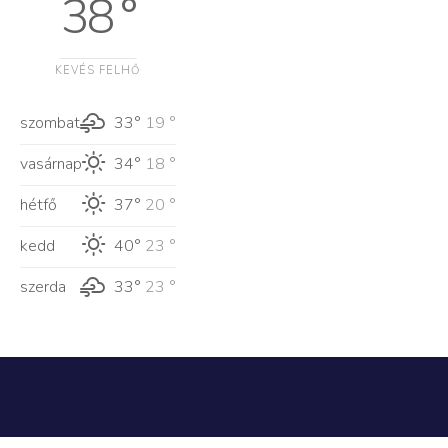
38 °
KEVÉS FELHŐ
szombat
33°
19 °
vasárnap
34°
18 °
hétfő
37°
20 °
kedd
40°
23 °
szerda
33°
23 °