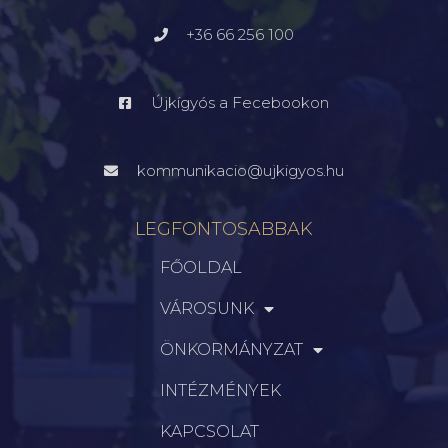
+36 66 256 100
Újkígyós a Fecebookon
kommunikacio@ujkigyos.hu
LEGFONTOSABBAK
FŐOLDAL
VÁROSUNK
ÖNKORMÁNYZAT
INTÉZMÉNYEK
KAPCSOLAT