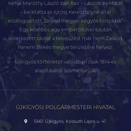
néhai Maróthy László bán fiait – Lászlót és Mátét
– beiktatta az Ajtóst Keresztélyné által
elzálogosított Zaránd megyei Kégyós birtokba.”
Egy későbbi, egy emberöltővel ezután
keletkezett okirat a települést már nem Zaránd,
hanem Békés megye területére helyezi.
Újkígyós történetét valójában csak 1814-es
alapításától számíthatjuk.
ÚJKÍGYÓSI POLGÁRMESTERI HIVATAL
5661 Újkígyós, Kossuth Lajos u. 41.