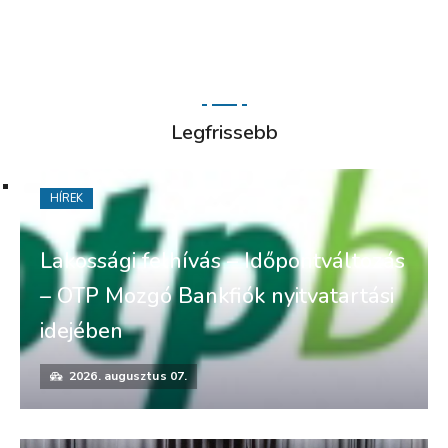
Legfrissebb
HÍREK
Lakossági felhívás – Időpontváltozás
– OTP Mozgó Bankfiók nyitvatartási
idejében
2026. augusztus 07.