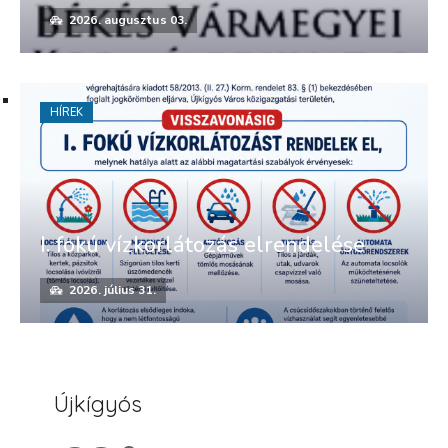
2026. augusztus 03.
HÍREK
I. fokú vízkorlátozás elrendelése
2026. július 31.
Újkígyós