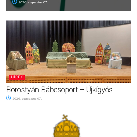
2026. augusztus 07.
HÍREK
Borostyán Bábcsoport – Újkígyós
2026. augusztus 07.