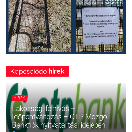
Kapcsolódó
hírek
HÍREK
Lakossági felhívás –
Időpontváltozás – OTP Mozgó
Bankfiók nyitvatartási idejében