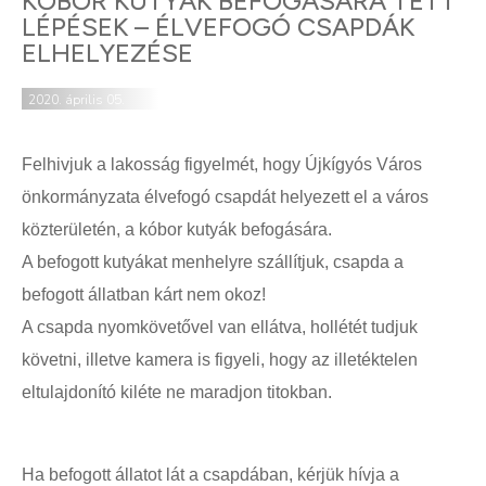
KÓBOR KUTYÁK BEFOGÁSÁRA TETT
LÉPÉSEK – ÉLVEFOGÓ CSAPDÁK
ELHELYEZÉSE
2020. április 05.
Felhivjuk a lakosság figyelmét, hogy Újkígyós Város
önkormányzata élvefogó csapdát helyezett el a város
közterületén, a kóbor kutyák befogására.
A befogott kuty
ákat menhelyre szállítjuk, csapda a
befogott állatban kárt nem okoz!
A csapda nyomkövetővel van ellátva, hollétét tudjuk
követni, illetve kamera is figyeli, hogy az illetéktelen
eltulajdonító kiléte ne maradjon titokban.
Ha befogott állatot lát a csapdában, kérjük hívja a