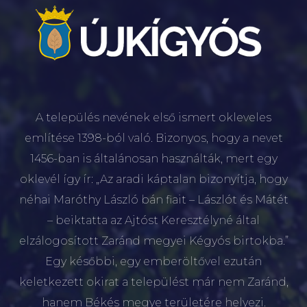
A település nevének első ismert okleveles
említése 1398-ból való. Bizonyos, hogy a nevet
1456-ban is általánosan használták, mert egy
oklevél így ír: „Az aradi káptalan bizonyítja, hogy
néhai Maróthy László bán fiait – Lászlót és Mátét
– beiktatta az Ajtóst Keresztélyné által
elzálogosított Zaránd megyei Kégyós birtokba.”
Egy későbbi, egy emberöltővel ezután
keletkezett okirat a települést már nem Zaránd,
hanem Békés megye területére helyezi.