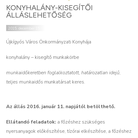
KONYHALÁNY-KISEGÍTŐI
ÁLLÁSLEHETŐSÉG
2015. december 15.
Újkígyós Város Önkormányzati Konyhája
konyhalány – kisegítő munkakörbe
munkaidőkeretben foglalkoztatott, határozatlan idejű
,
teljes munkaidős
munkatársat keres.
Az állás 2016. január 11. napjától betölthető.
Ellátandó feladatok:
a főzéshez szükséges
nyersanyagok előkészítése, tízórai elkészítése, a főzéshez