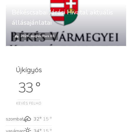
Békéscsabai Járási Hivatal aktuális
állásajánlatai
2026. augusztus 03.
Újkígyós
33 °
KEVÉS FELHŐ
szombat
32°
15 °
vasárnap
34°
15 °