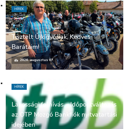
HÍREK
Tisztelt Újkígyósiak, Kedves
Barátaim!
2026. augusztus 07.
HÍREK
Lakossági felhívás – Időpontváltozás
az OTP Mozgó Bankfiók nyitvatartási
idejében