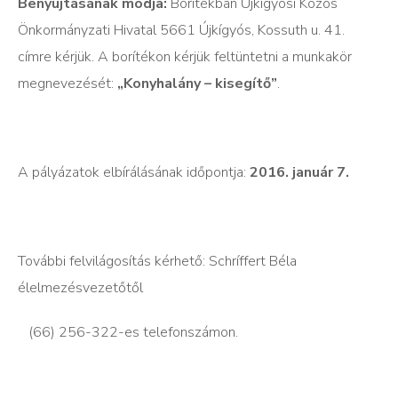
Benyújtásának módja:
Borítékban Újkígyósi Közös
Önkormányzati Hivatal 5661 Újkígyós, Kossuth u. 41.
címre kérjük. A borítékon kérjük feltüntetni a munkakör
megnevezését:
„Konyhalány – kisegítő”
.
A pályázatok elbírálásának időpontja:
2016. január 7.
További felvilágosítás kérhető: Schríffert Béla
élelmezésvezetőtől
(66) 256-322-es telefonszámon.