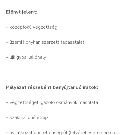
Előnyt jelent:
– középfokú végzettség
– üzemi konyhán szerzett tapasztalat
– újkígyósi lakóhely
Pályázat részeként benyújtandó iratok:
– végzettséget igazoló okmányok másolata
– szakmai önéletrajz
– nyilatkozat büntetlenségről (felvétel esetén erkölcsi