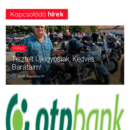
Kapcsolódó
hírek
HÍREK
Tisztelt Újkígyósiak, Kedves
Barátaim!
2026. augusztus 07.