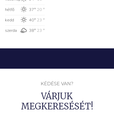
hétfő
37°
20 °
kedd
40°
23 °
szerda
38°
23 °
KÉDÉSE VAN?
VÁRJUK
MEGKERESÉSÉT!