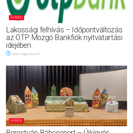
HÍREK
Lakossági felhívás – Időpontváltozás
az OTP Mozgó Bankfiók nyitvatartási
idejében
2026. augusztus 07.
HÍREK
Borostyán Bábcsoport – Újkígyós