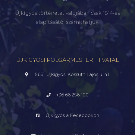
Újkígyós történetét valójában csak 1814-es
alapításától számíthatjuk.
ÚJKÍGYÓSI POLGÁRMESTERI HIVATAL
5661 Újkígyós, Kossuth Lajos u. 41.
+36 66 256 100
Újkígyós a Fecebookon