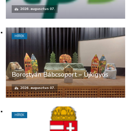
2026. augusztus 07.
HÍREK
Borostyán Bábcsoport – Újkígyós
2026. augusztus 07.
HÍREK