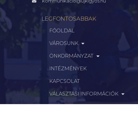
kommunikacio@ujkigyos.hu
LEGFONTOSABBAK
FŐOLDAL
VÁROSUNK
ÖNKORMÁNYZAT
INTÉZMÉNYEK
KAPCSOLAT
VÁLASZTÁSI INFORMÁCIÓK
INFORMÁCIÓK
Hírek
Aktualitások