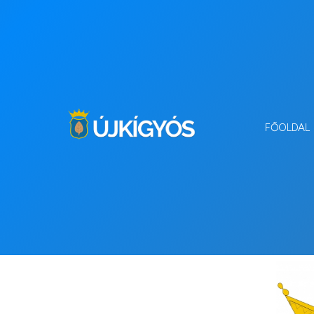
FŐOLDAL