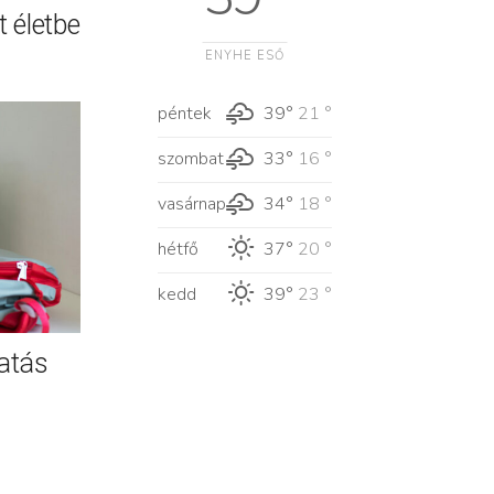
 életbe
ENYHE ESŐ
péntek
39°
21 °
szombat
33°
16 °
vasárnap
34°
18 °
hétfő
37°
20 °
kedd
39°
23 °
atás