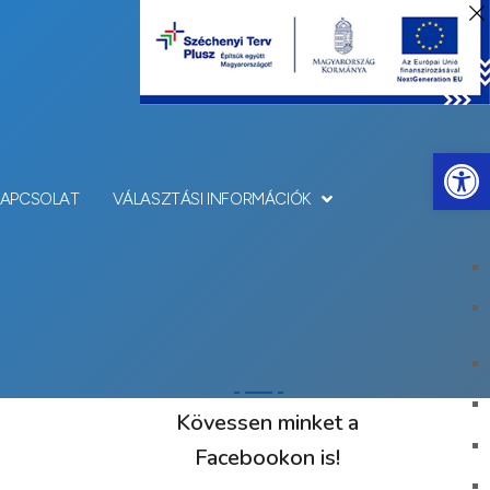
Eszkö
KAPCSOLAT
VÁLASZTÁSI INFORMÁCIÓK
Kövessen minket a
Facebookon is!