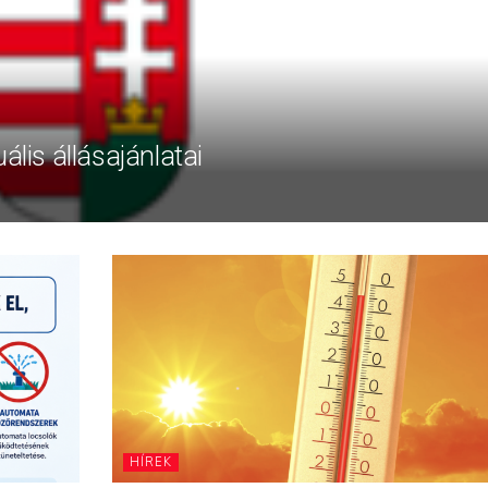
ális állásajánlatai
HÍREK