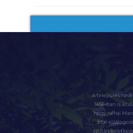
A település nevé
1456-ban is álta
hogy néhai Marót
által elzálogo
ezután keletkez