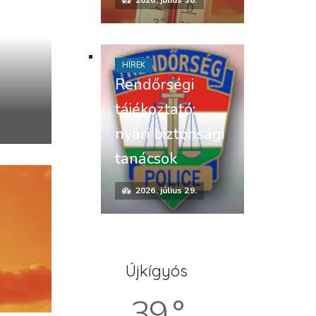
HÍREK
Rendőrségi
tájékoztató:
nyári biztonsági
tanácsok
2026. július 29.
Újkígyós
39 °