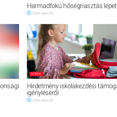
Harmadfokú hőségriasztás lépett
2026. július 30.
HÍREK
tonsági
Hirdetmény iskolakezdési támog
igényléséről
2026. július 28.