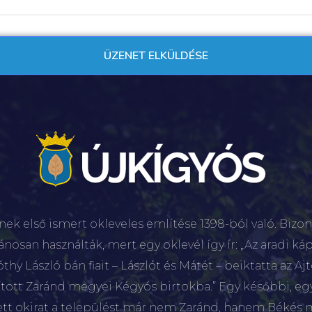
nek első ismert okleveles említése 1398-ból való. Bizon
lánosan használták, mert egy oklevél így ír: „Az aradi káp
hy László bán fiait – Lászlót és Mátét – beiktatta az Aj
sított Zaránd megyei Kégyós birtokba.” Egy későbbi, e
ett okirat a települést már nem Zaránd, hanem Békés 