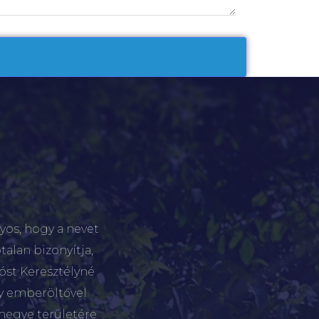
yos, hogy a nevet
talan bizonyítja,
tóst Keresztélyné
gy emberöltővel
megye területére