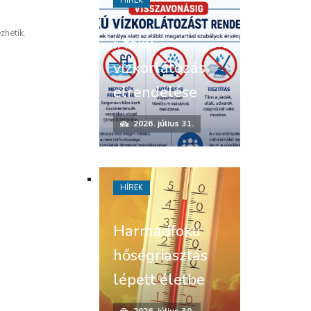
HÍREK
zhetik.
I. fokú
vízkorlátozás
elrendelése
2026. július 31.
HÍREK
Harmadfokú
hőségriasztás
lépett életbe
2026. július 30.