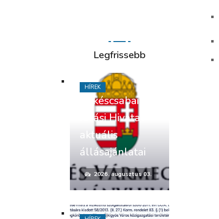
Legfrissebb
HÍREK
Békéscsabai
Járási Hivatal
aktuális
állásajánlatai
2026. augusztus 03.