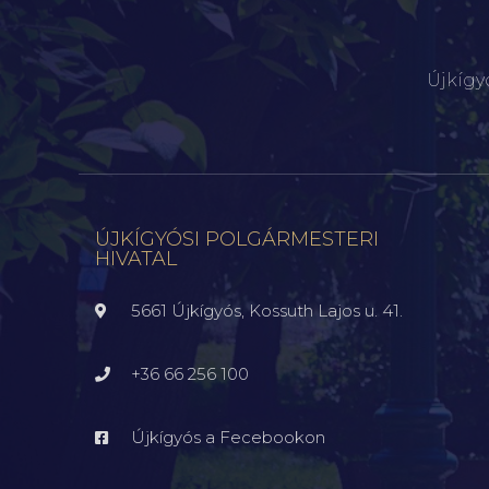
Újkígy
ÚJKÍGYÓSI POLGÁRMESTERI
HIVATAL
5661 Újkígyós, Kossuth Lajos u. 41.
+36 66 256 100
Újkígyós a Fecebookon