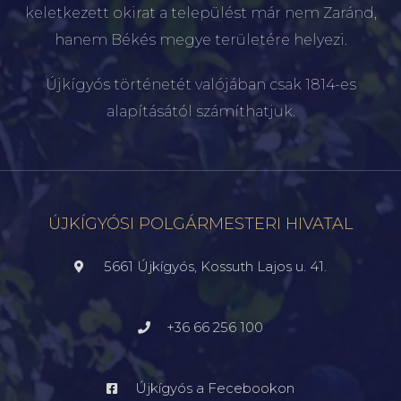
keletkezett okirat a települést már nem Zaránd,
hanem Békés megye területére helyezi.
Újkígyós történetét valójában csak 1814-es
alapításától számíthatjuk.
ÚJKÍGYÓSI POLGÁRMESTERI HIVATAL
5661 Újkígyós, Kossuth Lajos u. 41.
+36 66 256 100
Újkígyós a Fecebookon