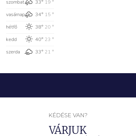
szombat
33°
19 °
vasárnap
34°
15 °
hétfő
38°
20 °
kedd
40°
23 °
szerda
33°
21 °
KÉDÉSE VAN?
VÁRJUK