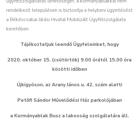
ügyfélszolgáltatás lehetőségét, a kormányablakkal nem
rendelkező településen is biztosítja a helybeni ügyintézést
a Békéscsabai Járási Hivatal Mobilizált Ügyfélszolgálata
keretében.
T
ájékoztatjuk leend
ő
Ügyfeleinket, hogy
2020. október 15. (csütörtök) 9.00 órától 15.00 óra
közötti id
ő
ben
Újkígyóson, az Arany János u. 42. szám alatti
Petőfi Sándor M
ű
vel
ő
dési Ház parkolójában
a Kormányablak Busz a lakosság szolgálatára áll.