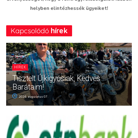
helyben elintézhessék ügyeiket!
Kapcsolódó
hírek
HÍREK
Tisztelt Újkígyósiak, Kedves
Barátaim!
2026. augusztus 07.