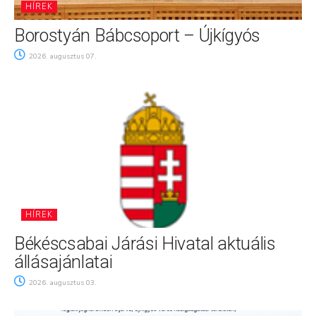
HÍREK
Borostyán Bábcsoport – Újkígyós
2026. augusztus 07.
HÍREK
Békéscsabai Járási Hivatal aktuális
állásajánlatai
2026. augusztus 03.