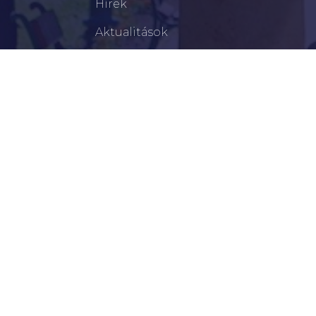
Hírek
Aktualitások
Történelem
Infrastruktúra
Szervezetek
Civil Szervezetek
Hasznos Linkek
LEGFRISSEBB
Tisztelt Újkígyósiak, Kedves Barátaim!
Lakossági Felhívás – Időpontváltozás Az OTP
Mozgó Bankfiók Nyitvatartási Idejében