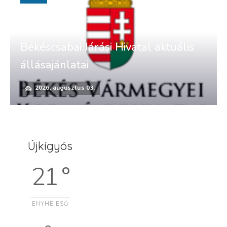
Békéscsabai Járási Hivatal aktuális
állásajánlatai
2026. augusztus 03.
Újkígyós
21 °
ENYHE ESŐ