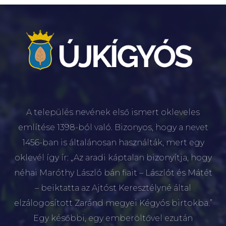
A település nevének első ismert okleveles
említése 1398-ból való. Bizonyos, hogy a nevet
1456-ban is általánosan használták, mert egy
oklevél így ír: „Az aradi káptalan bizonyítja, hogy
néhai Maróthy László bán fiait – Lászlót és Mátét
– beiktatta az Ajtóst Keresztélyné által
elzálogosított Zaránd megyei Kégyós birtokba.”
Egy későbbi, egy emberöltővel ezután