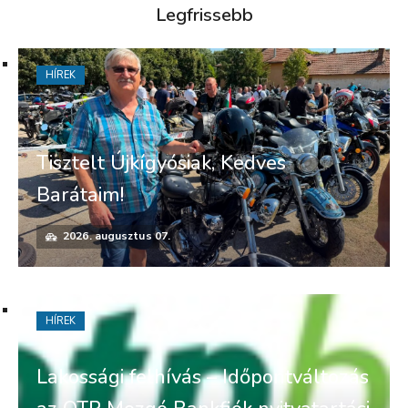
Legfrissebb
HÍREK
Tisztelt Újkígyósiak, Kedves
Barátaim!
2026. augusztus 07.
HÍREK
Lakossági felhívás – Időpontváltozás