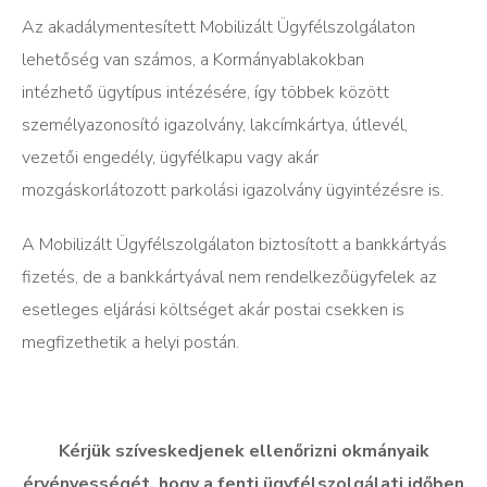
Az akadálymentesített Mobilizált Ügyfélszolgálaton
lehetőség van számos, a Kormányablakokban
intézhető ügytípus intézésére, így többek között
személyazonosító igazolvány, lakcímkártya, útlevél,
vezetői engedély, ügyfélkapu vagy akár
mozgáskorlátozott parkolási igazolvány ügyintézésre is.
A Mobilizált Ügyfélszolgálaton biztosított a bankkártyás
fizetés, de a bankkártyával nem rendelkezőügyfelek az
esetleges eljárási költséget akár postai csekken is
megfizethetik a helyi postán.
Kérjük szíveskedjenek ellen
ő
rizni okmányaik
érvényességét, hogy a fenti ügyfélszolgálati id
ő
ben