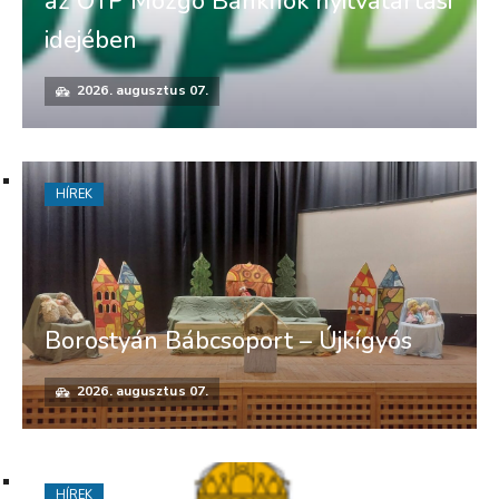
az OTP Mozgó Bankfiók nyitvatartási
idejében
2026. augusztus 07.
HÍREK
Borostyán Bábcsoport – Újkígyós
2026. augusztus 07.
HÍREK