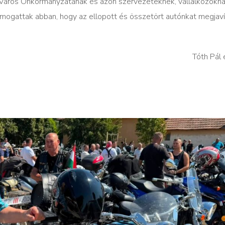
Város Önkormányzatának és azon szervezeteknek, vállalkozókna
ogattak abban, hogy az ellopott és összetört autónkat megjaví
Tóth Pál 