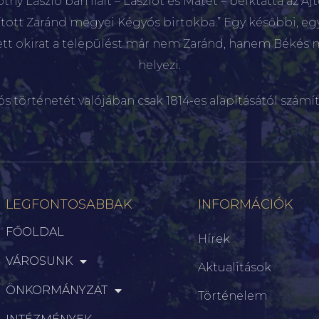
hy László bán fiait – Lászlót és Mátét – beiktatta az Aj
sított Zaránd megyei Kégyós birtokba.” Egy későbbi, e
ett okirat a települést már nem Zaránd, hanem Békés 
helyezi.
ós történetét valójában csak 1814-es alapításától számít
LEGFONTOSABBAK
INFORMÁCIÓK
FŐOLDAL
Hírek
VÁROSUNK
Aktualitások
ÖNKORMÁNYZAT
Történelem