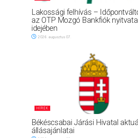
Lakossági felhívás – Időpontvál
az OTP Mozgó Bankfiók nyitvata
idejében
2026. augusztus 07.
HÍREK
Békéscsabai Járási Hivatal aktuá
állásajánlatai