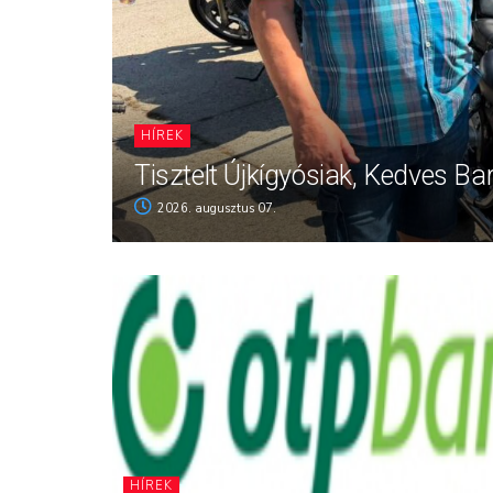
HÍREK
Tisztelt Újkígyósiak, Kedves Ba
2026. augusztus 07.
HÍREK