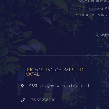
hogy néhai Marót
által elzálogo
ezután keletkez
Újkígy
ÚJKÍGYÓSI POLGÁRMESTERI
HIVATAL
5661 Újkígyós, Kossuth Lajos u. 41.
+36 66 256 100