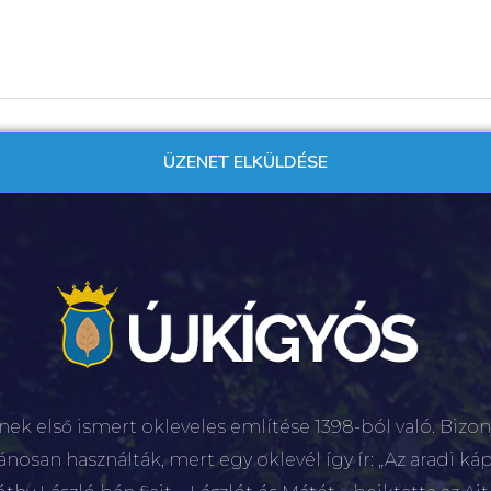
nek első ismert okleveles említése 1398-ból való. Bizon
lánosan használták, mert egy oklevél így ír: „Az aradi káp