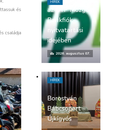
k,
HÍREK
az OTP Mozgó
ttassuk és
Bankfiók
nyitvatartási
és családja
idejében
2026. augusztus 07.
HÍREK
Borostyán
Bábcsoport –
Újkígyós