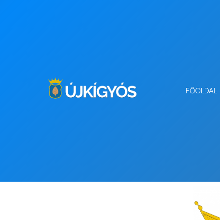
FŐOLDAL