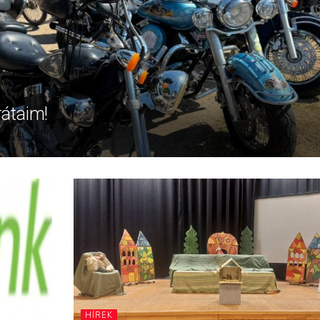
rátaim!
HÍREK