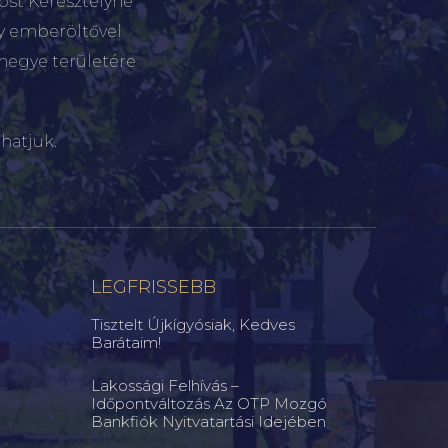
tóst Keresztélyné
gy emberöltővel
megye területére
hatjuk.
LEGFRISSEBB
Tisztelt Újkígyósiak, Kedves
Barátaim!
Lakossági Felhívás –
Időpontváltozás Az OTP Mozgó
Bankfiók Nyitvatartási Idejében