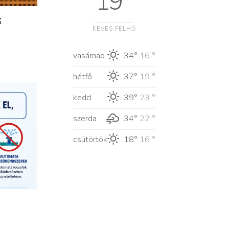
19 °
s
KEVÉS FELHŐ
vasárnap
34°
16 °
hétfő
37°
19 °
kedd
39°
23 °
szerda
34°
22 °
csütörtök
18°
16 °