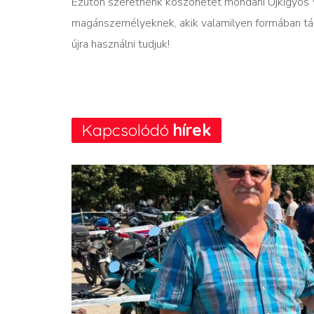
Ezúton szeretnénk köszönetet mondani Újkígyós 
magánszemélyeknek, akik valamilyen formában tám
újra használni tudjuk!
Kapcsolódó
hírek