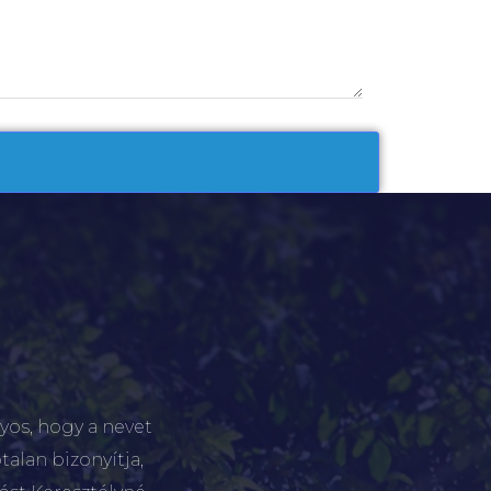
yos, hogy a nevet
talan bizonyítja,