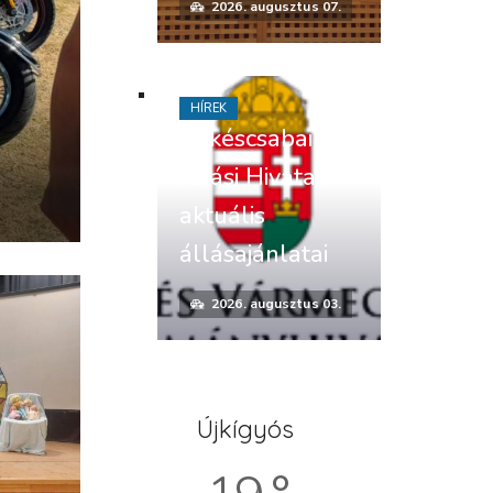
2026. augusztus 07.
HÍREK
Békéscsabai
Járási Hivatal
aktuális
állásajánlatai
2026. augusztus 03.
Újkígyós