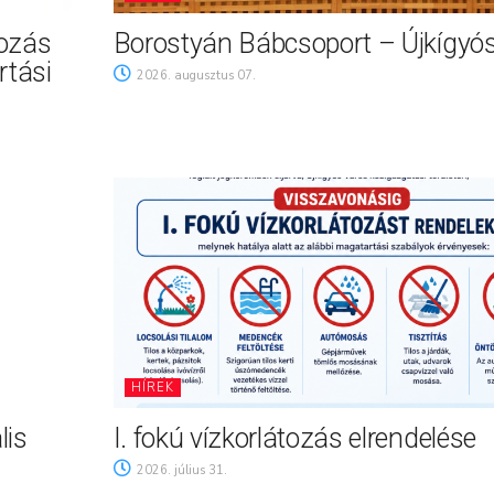
tozás
Borostyán Bábcsoport – Újkígyó
rtási
2026. augusztus 07.
HÍREK
lis
I. fokú vízkorlátozás elrendelése
2026. július 31.