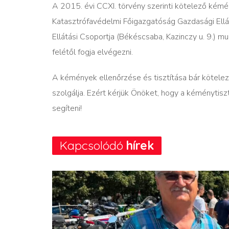
A 2015. évi CCXI. törvény szerinti kötelező kém
Katasztrófavédelmi Főigazgatóság Gazdasági Ell
Ellátási Csoportja (Békéscsaba, Kazinczy u. 9.) 
felétől fogja elvégezni.
A kémények ellenőrzése és tisztítása bár kötelez
szolgálja. Ezért kérjük Önöket, hogy a kéménytis
segíteni!
Kapcsolódó
hírek