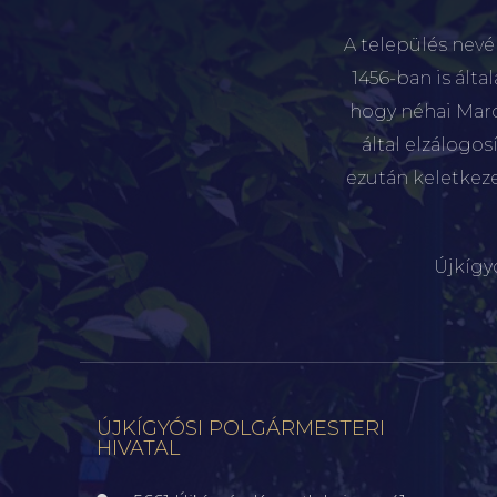
A település nevé
1456-ban is álta
hogy néhai Marót
által elzálogo
ezután keletkez
Újkígy
ÚJKÍGYÓSI POLGÁRMESTERI
HIVATAL