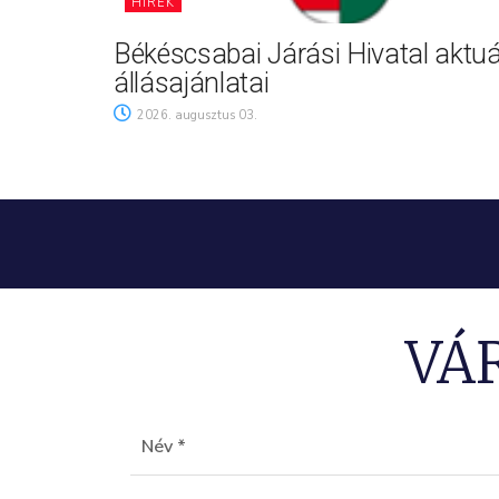
HÍREK
Békéscsabai Járási Hivatal aktuá
állásajánlatai
2026. augusztus 03.
VÁ