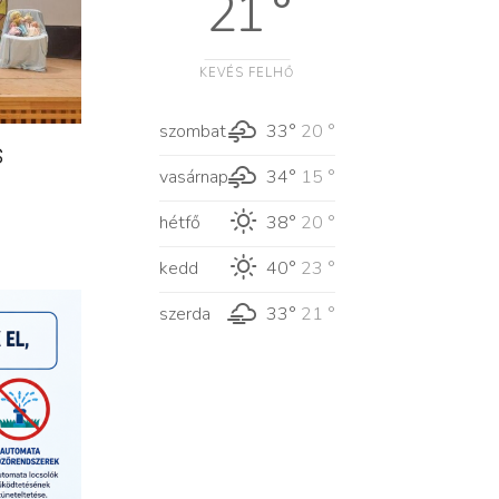
21 °
KEVÉS FELHŐ
szombat
33°
20 °
s
vasárnap
34°
15 °
hétfő
38°
20 °
kedd
40°
23 °
szerda
33°
21 °