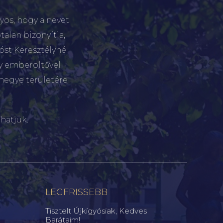
yos, hogy a nevet
talan bizonyítja,
tóst Keresztélyné
gy emberöltővel
megye területére
hatjuk.
LEGFRISSEBB
Tisztelt Újkígyósiak, Kedves
Barátaim!