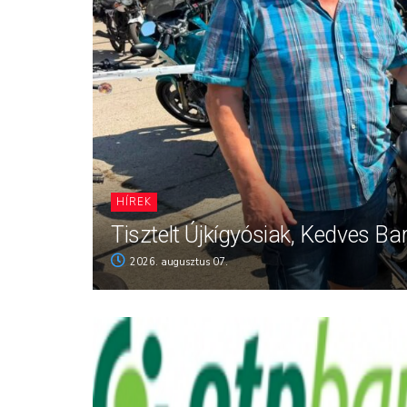
HÍREK
Tisztelt Újkígyósiak, Kedves Ba
2026. augusztus 07.