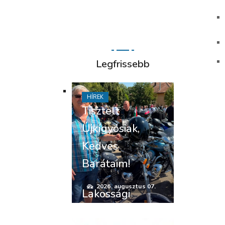
Legfrissebb
HÍREK
Tisztelt
Újkígyósiak,
Kedves
Barátaim!
2026. augusztus 07.
Lakossági
felhívás –