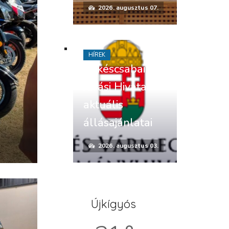
2026. augusztus 07.
HÍREK
Békéscsabai
Járási Hivatal
aktuális
állásajánlatai
2026. augusztus 03.
Újkígyós