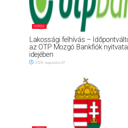
HÍREK
Lakossági felhívás – Időpontvál
az OTP Mozgó Bankfiók nyitvata
idejében
2026. augusztus 07.