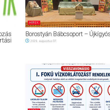
HÍREK
tozás
Borostyán Bábcsoport – Újkígyó
rtási
2026. augusztus 07.