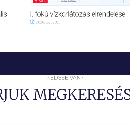
HÍREK
lis
I. fokú vízkorlátozás elrendelése
2026. július 31.
KÉDÉSE VAN?
RJUK MEGKERESÉS