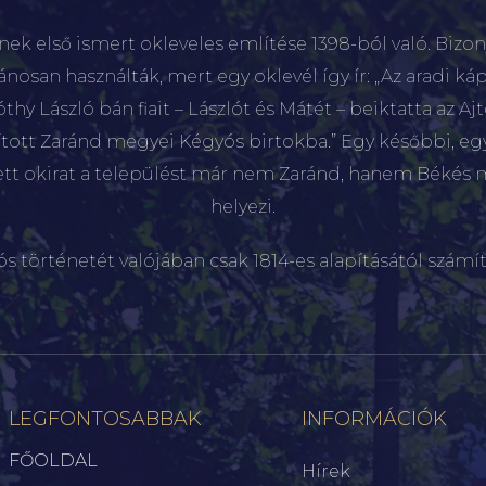
nek első ismert okleveles említése 1398-ból való. Bizon
lánosan használták, mert egy oklevél így ír: „Az aradi káp
hy László bán fiait – Lászlót és Mátét – beiktatta az Aj
sított Zaránd megyei Kégyós birtokba.” Egy későbbi, e
ett okirat a települést már nem Zaránd, hanem Békés 
helyezi.
ós történetét valójában csak 1814-es alapításától számít
LEGFONTOSABBAK
INFORMÁCIÓK
FŐOLDAL
Hírek