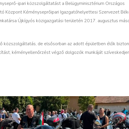
ényseprő-ipari közszolgáltatást a Belügyminisztérium Országos
átó Központ Kéményseprőipari Igazgatóhelyettesi Szervezet Bé
munkatársa Újkígyós közigazgatási területén 2017. augusztus más
ő közszolgáltatás, de elsősorban az adott épületben élők bizto
ztítást, kéményellenőrzést végző dolgozók munkáját szíveskedje