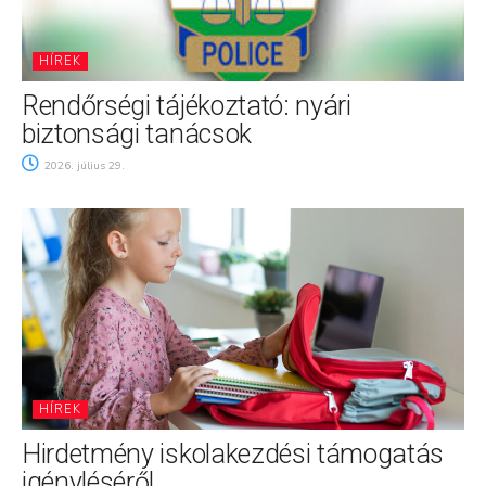
HÍREK
Rendőrségi tájékoztató: nyári
biztonsági tanácsok
2026. július 29.
HÍREK
Hirdetmény iskolakezdési támogatás
igényléséről