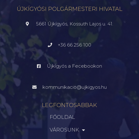
ÚJKÍGYÓSI POLGÁRMESTERI HIVATAL
5661 Újkígyós, Kossuth Lajos u. 41.
+36 66 256 100
Újkígyós a Fecebookon
kommunikacio@ujkigyos.hu
LEGFONTOSABBAK
FŐOLDAL
VÁROSUNK