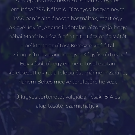
A település nevének első ismert okleveles
említése 1398-ból való. Bizonyos, hogy a nevet
1456-ban is általánosan használták, mert egy
oklevél így ír: „Az aradi káptalan bizonyítja, hogy
néhai Maróthy László bán fiait – Lászlót és Mátét
– beiktatta az Ajtóst Keresztélyné által
elzálogosított Zaránd megyei Kégyós birtokba.”
Egy későbbi, egy emberöltővel ezután
keletkezett okirat a települést már nem Zaránd,
hanem Békés megye területére helyezi.
Újkígyós történetét valójában csak 1814-es
alapításától számíthatjuk.