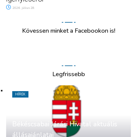
2026. július 28.
Kövessen minket a Facebookon is!
Legfrissebb
HÍREK
Békéscsabai Járási Hivatal aktuális
állásajánlatai