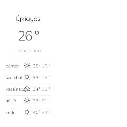
Újkígyós
26 °
TISZTA ÉGBOLT
péntek
38°
19 °
szombat
33°
16 °
vasárnap
34°
18 °
hétfő
37°
21 °
kedd
40°
24 °