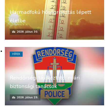
Harmadfokú hőségriasztás lépett
életbe
2026. július 30.
HÍREK
Rendőrségi tájékoztató: nyári
biztonsági tanácsok
2026. július 29.