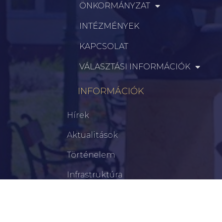
ÖNKORMÁNYZAT
INTÉZMÉNYEK
KAPCSOLAT
VÁLASZTÁSI INFORMÁCIÓK
INFORMÁCIÓK
Hírek
Aktualitások
Történelem
Infrastruktúra
Szervezetek
Civil Szervezetek