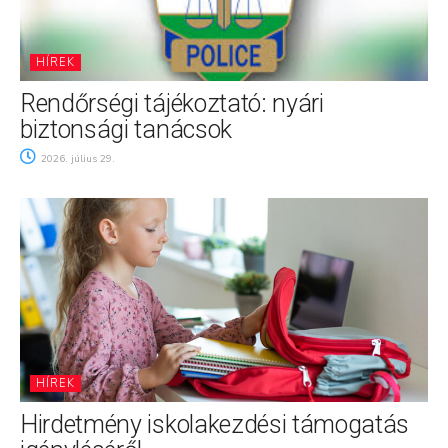
HÍREK
Rendőrségi tájékoztató: nyári
biztonsági tanácsok
2026. július 29.
HÍREK
Hirdetmény iskolakezdési támogatás