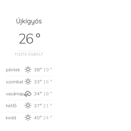
Újkígyós
26 °
TISZTA ÉGBOLT
péntek
38°
19 °
szombat
33°
16 °
vasárnap
34°
18 °
hétfő
37°
21 °
kedd
40°
24 °