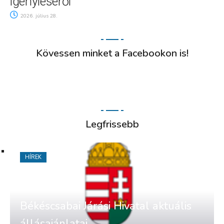
igényléséről
2026. július 28.
Kövessen minket a Facebookon is!
Legfrissebb
HÍREK
Békéscsabai Járási Hivatal aktuális
állásajánlatai