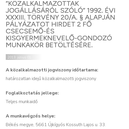
”KÖZALKALMAZOTTAK
JOGÁLLÁSÁRÓL SZÓLÓ” 1992. ÉVI
XXXIII. TÖRVÉNY 20/A. § ALAPJÁN
PÁLYÁZATOT HIRDET 2 FŐ
CSECSEMŐ-ÉS
KISGYERMEKNEVELŐ-GONDOZÓ
MUNKAKÖR BETÖLTÉSÉRE.
2013. július 01.
A közalkalmazotti jogviszony időtartama:
határozatlan idejű közalkalmazotti jogviszony
Foglalkoztatás jellege:
Teljes munkaidő
A munkavégzés helye:
Békés megye, 5661 Újkígyós Kossuth Lajos u. 33.