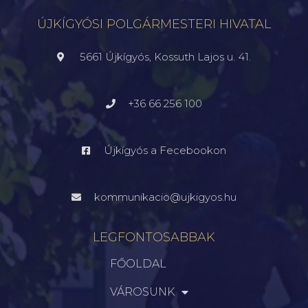
ÚJKÍGYÓSI POLGÁRMESTERI HIVATAL
5661 Újkígyós, Kossuth Lajos u. 41.
+36 66 256 100
Újkígyós a Fecebookon
kommunikacio@ujkigyos.hu
LEGFONTOSABBAK
FŐOLDAL
VÁROSUNK