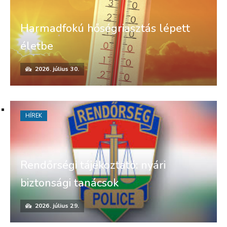
Harmadfokú hőségriasztás lépett
életbe
2026. július 30.
HÍREK
Rendőrségi tájékoztató: nyári
biztonsági tanácsok
2026. július 29.