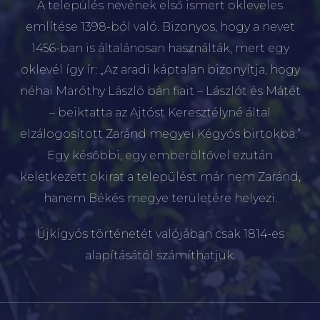
A település nevének első ismert okleveles
említése 1398-ból való. Bizonyos, hogy a nevet
1456-ban is általánosan használták, mert egy
oklevél így ír: „Az aradi káptalan bizonyítja, hogy
néhai Maróthy László bán fiait – Lászlót és Mátét
– beiktatta az Ajtóst Keresztélyné által
elzálogosított Zaránd megyei Kégyós birtokba.”
Egy későbbi, egy emberöltővel ezután
keletkezett okirat a települést már nem Zaránd,
hanem Békés megye területére helyezi.
Újkígyós történetét valójában csak 1814-es
alapításától számíthatjuk.