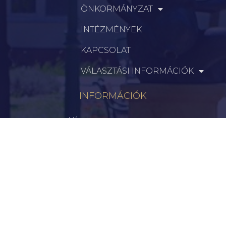
ÖNKORMÁNYZAT
INTÉZMÉNYEK
KAPCSOLAT
VÁLASZTÁSI INFORMÁCIÓK
INFORMÁCIÓK
Hírek
Aktualitások
Történelem
Infrastruktúra
Szervezetek
Civil Szervezetek