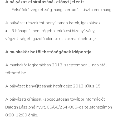
A pályázat elbírálásánál előnyt jelent:
– Felsőfokú végzettség, hangszertudás, tiszta énekhang
A pályázat részeként benyújtandó iratok, igazolások:
• 3 hónapnál nem régebbi erkölcsi bizonyítvány,
végzettséget igazoló okiratok, szakmai önéletrajz
A munkakör betölthetőségének időpontja:
A munkakör legkorábban 2013. szeptember 1. napjától
tölthető be.
A pályázat benyújtásának határideje: 2013. július 15.
A pályázati kiírással kapcsolatosan további információt
Balogh Lászlóné nyújt, 06/66/254-806-os telefonszámon
8:00-12:00 óráig.