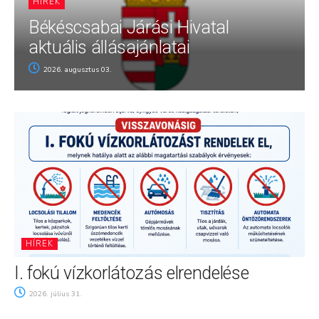
HÍREK
Békéscsabai Járási Hivatal
aktuális állásajánlatai
2026. augusztus 03.
HÍREK
I. fokú vízkorlátozás elrendelése
2026. július 31.