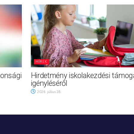
HÍREK
tonsági
Hirdetmény iskolakezdési támog
igényléséről
2026. július 28.