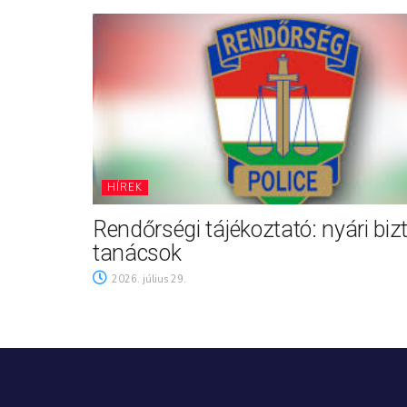
HÍREK
Rendőrségi tájékoztató: nyári biz
tanácsok
2026. július 29.