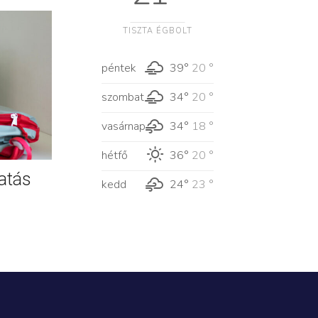
TISZTA ÉGBOLT
péntek
39°
20 °
szombat
34°
20 °
vasárnap
34°
18 °
hétfő
36°
20 °
atás
kedd
24°
23 °