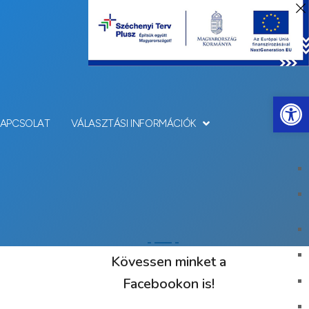
Eszkö
KAPCSOLAT
VÁLASZTÁSI INFORMÁCIÓK
Kövessen minket a
Facebookon is!