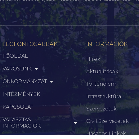
LEGFONTOSABBAK
INFORMÁCIÓK
FŐOLDAL
Hírek
VÁROSUNK
Aktualitások
ÖNKORMÁNYZAT
Történelem
INTÉZMÉNYEK
Infrastruktúra
KAPCSOLAT
Szervezetek
VÁLASZTÁSI
Civil Szervezetek
INFORMÁCIÓK
Hasznos Linkek