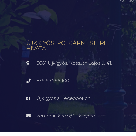
ÚJKÍGYÓSI POLGÁRMESTERI
HIVATAL
5661 Újkígyós, Kossuth Lajos u. 41.
+36 66 256 100
Újkígyós a Fecebookon
kommunikacio@ujkigyos.hu