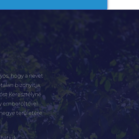
yos, hogy a nevet
talan bizonyítja,
tóst Keresztélyné
gy emberöltővel
megye területére
hatjuk.