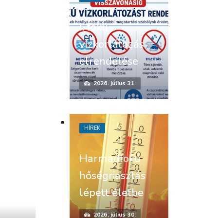
I. fokú
vízkorlátozás
elrendelése
2026. július 31.
HÍREK
Harmadfokú
hőségriasztás
lépett életbe
2026. július 30.