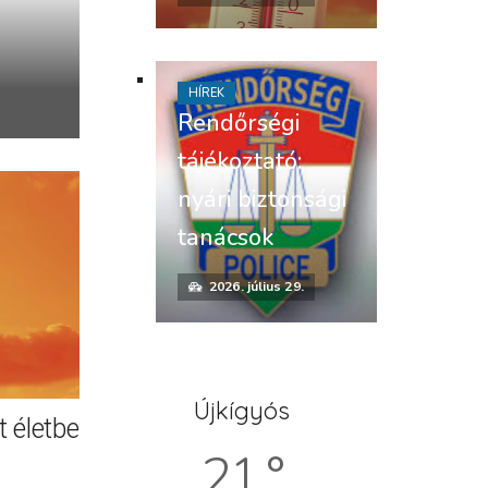
HÍREK
Rendőrségi
tájékoztató:
nyári biztonsági
tanácsok
2026. július 29.
Újkígyós
 életbe
21 °