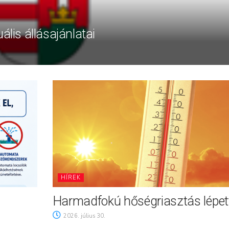
ális állásajánlatai
HÍREK
Harmadfokú hőségriasztás lépett
2026. július 30.