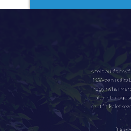
A település nevé
1456-ban is álta
hogy néhai Marót
által elzálogo
ezután keletkez
Újkígy