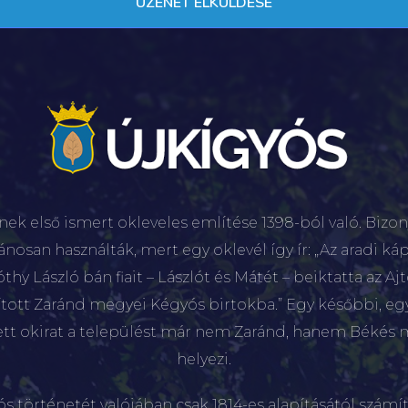
nek első ismert okleveles említése 1398-ból való. Bizon
lánosan használták, mert egy oklevél így ír: „Az aradi káp
hy László bán fiait – Lászlót és Mátét – beiktatta az Aj
sított Zaránd megyei Kégyós birtokba.” Egy későbbi, e
ett okirat a települést már nem Zaránd, hanem Békés 
helyezi.
ós történetét valójában csak 1814-es alapításától számít