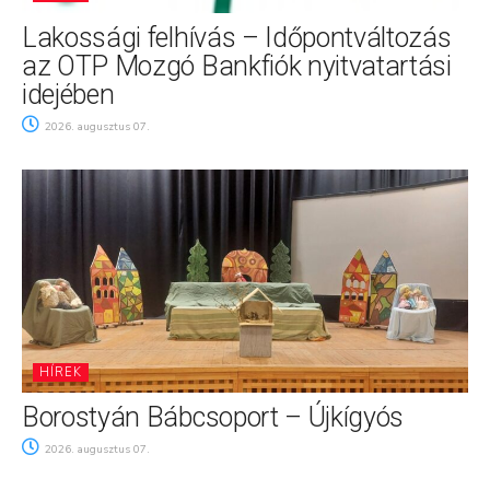
Lakossági felhívás – Időpontváltozás
az OTP Mozgó Bankfiók nyitvatartási
idejében
2026. augusztus 07.
HÍREK
Borostyán Bábcsoport – Újkígyós
2026. augusztus 07.