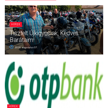
HÍREK
Tisztelt Újkígyósiak, Kedves
Barátaim!
2026. augusztus 07.
HÍREK