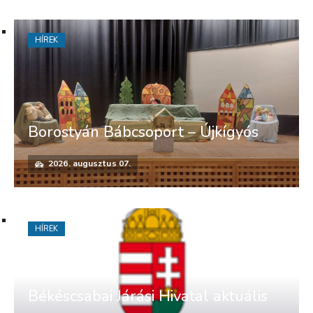
HÍREK
Borostyán Bábcsoport – Újkígyós
2026. augusztus 07.
HÍREK
Békéscsabai Járási Hivatal aktuális