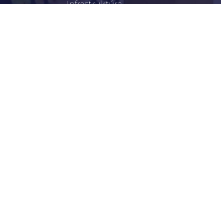
Infrastruktúra
Szervezetek
Civil Szervezetek
Hasznos Linkek
LEGFRISSEBB
Tisztelt Újkígyósiak, Kedves Barátaim!
Lakossági Felhívás – Időpontváltozás Az OTP
Mozgó Bankfiók Nyitvatartási Idejében
Borostyán Bábcsoport – Újkígyós
Békéscsabai Járási Hivatal Aktuális Állásajánlatai
I. Fokú Vízkorlátozás Elrendelése