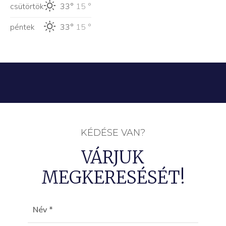
csütörtök
33°
15 °
péntek
33°
15 °
KÉDÉSE VAN?
VÁRJUK
MEGKERESÉSÉT!