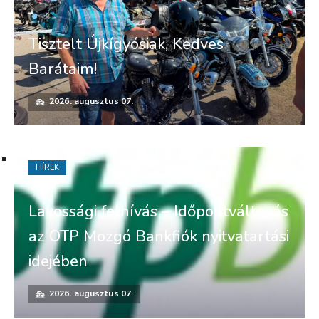
Tisztelt Újkígyósiak, Kedves
Barátaim!
2026. augusztus 07.
HÍREK
Lakossági felhívás – Időpontváltozás
az OTP Mozgó Bankfiók nyitvatartási
idejében
2026. augusztus 07.