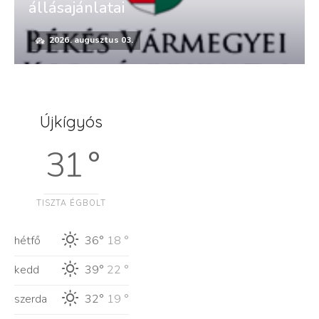
állásajánlatai
2026. augusztus 03.
Újkígyós
31 °
TISZTA ÉGBOLT
hétfő
36°
18 °
kedd
39°
22 °
szerda
32°
19 °