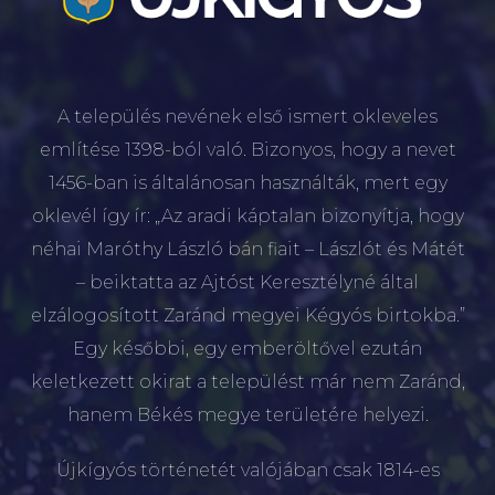
A település nevének első ismert okleveles
említése 1398-ból való. Bizonyos, hogy a nevet
1456-ban is általánosan használták, mert egy
oklevél így ír: „Az aradi káptalan bizonyítja, hogy
néhai Maróthy László bán fiait – Lászlót és Mátét
– beiktatta az Ajtóst Keresztélyné által
elzálogosított Zaránd megyei Kégyós birtokba.”
Egy későbbi, egy emberöltővel ezután
keletkezett okirat a települést már nem Zaránd,
hanem Békés megye területére helyezi.
Újkígyós történetét valójában csak 1814-es