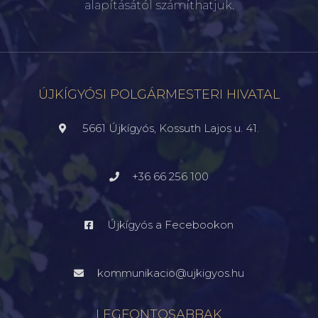
alapításától számíthatjuk.
ÚJKÍGYÓSI POLGÁRMESTERI HIVATAL
5661 Újkígyós, Kossuth Lajos u. 41.
+36 66 256 100
Újkígyós a Fecebookon
kommunikacio@ujkigyos.hu
LEGFONTOSABBAK