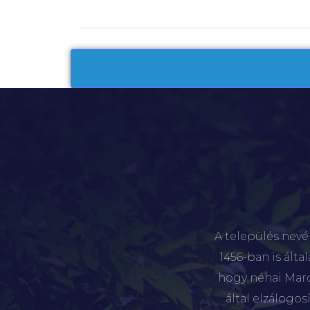
A település nevé
1456-ban is álta
hogy néhai Marót
által elzálogo