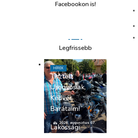
Facebookon is!
Legfrissebb
HÍREK
Tisztelt
Újkígyósiak,
Kedves
Barátaim!
2026. augusztus 07.
Lakossági