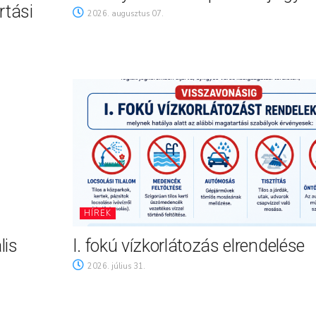
rtási
2026. augusztus 07.
HÍREK
lis
I. fokú vízkorlátozás elrendelése
2026. július 31.