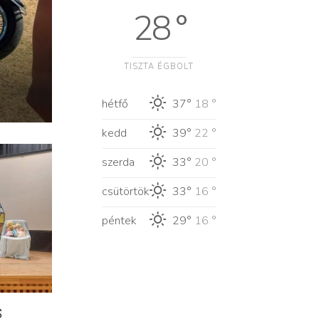
28 °
TISZTA ÉGBOLT
hétfő
37°
18 °
kedd
39°
22 °
szerda
33°
20 °
csütörtök
33°
16 °
péntek
29°
16 °
s