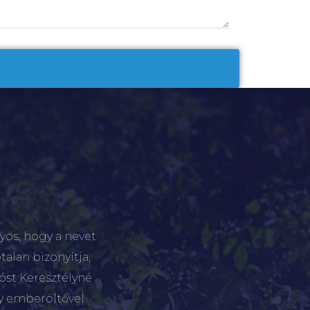
yos, hogy a nevet
talan bizonyítja,
tóst Keresztélyné
gy emberöltővel