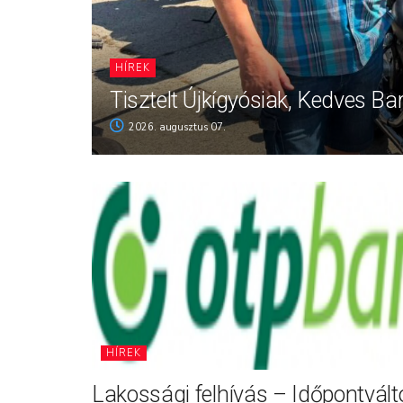
HÍREK
Tisztelt Újkígyósiak, Kedves Ba
2026. augusztus 07.
HÍREK
Lakossági felhívás – Időpontvál