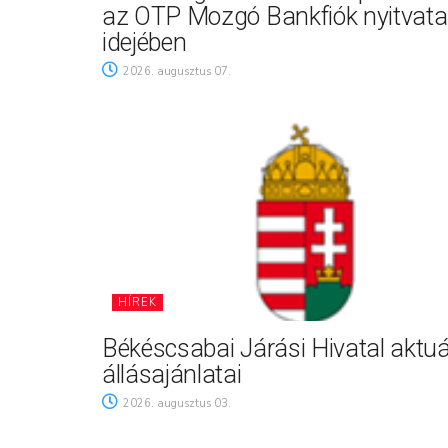
az OTP Mozgó Bankfiók nyitvata
idejében
2026. augusztus 07.
HÍREK
Békéscsabai Járási Hivatal aktuá
állásajánlatai
2026. augusztus 03.