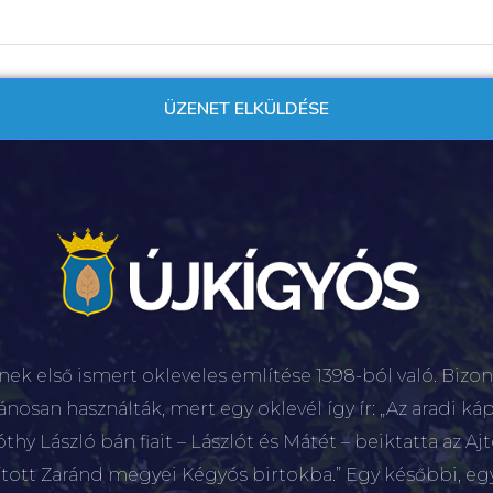
nek első ismert okleveles említése 1398-ból való. Bizon
lánosan használták, mert egy oklevél így ír: „Az aradi káp
hy László bán fiait – Lászlót és Mátét – beiktatta az Aj
sított Zaránd megyei Kégyós birtokba.” Egy későbbi, e