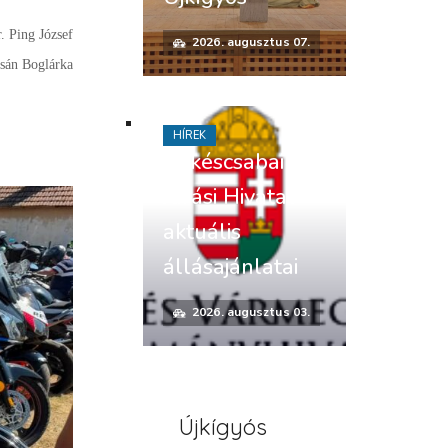
. Ping József
2026. augusztus 07.
zsán Boglárka
HÍREK
Békéscsabai
Járási Hivatal
aktuális
állásajánlatai
2026. augusztus 03.
Újkígyós