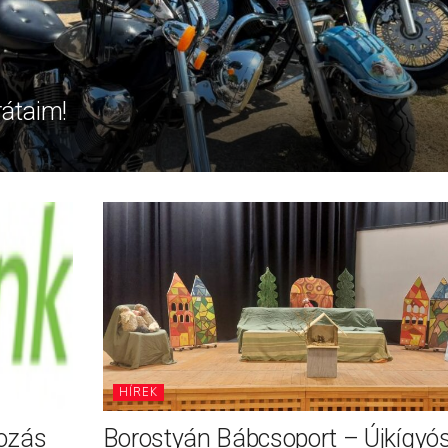
rátaim!
HÍREK
tozás
Borostyán Bábcsoport – Újkígyó