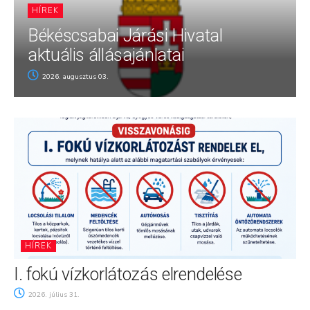
HÍREK
Békéscsabai Járási Hivatal
aktuális állásajánlatai
2026. augusztus 03.
HÍREK
I. fokú vízkorlátozás elrendelése
2026. július 31.