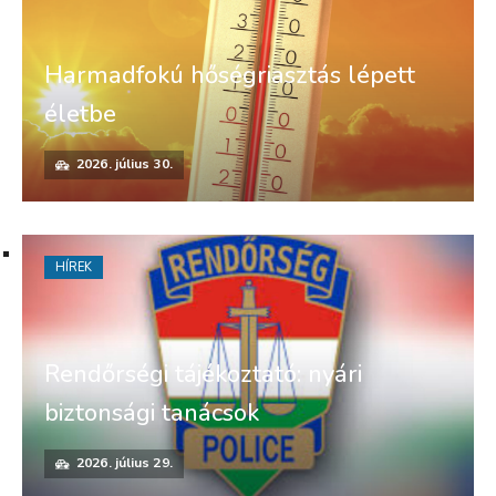
Harmadfokú hőségriasztás lépett
életbe
2026. július 30.
HÍREK
Rendőrségi tájékoztató: nyári
biztonsági tanácsok
2026. július 29.