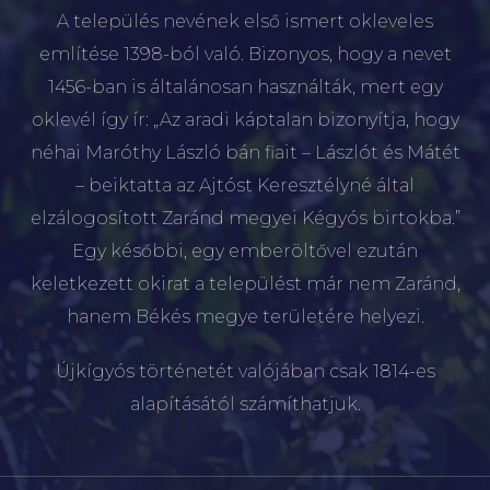
A település nevének első ismert okleveles
említése 1398-ból való. Bizonyos, hogy a nevet
1456-ban is általánosan használták, mert egy
oklevél így ír: „Az aradi káptalan bizonyítja, hogy
néhai Maróthy László bán fiait – Lászlót és Mátét
– beiktatta az Ajtóst Keresztélyné által
elzálogosított Zaránd megyei Kégyós birtokba.”
Egy későbbi, egy emberöltővel ezután
keletkezett okirat a települést már nem Zaránd,
hanem Békés megye területére helyezi.
Újkígyós történetét valójában csak 1814-es
alapításától számíthatjuk.