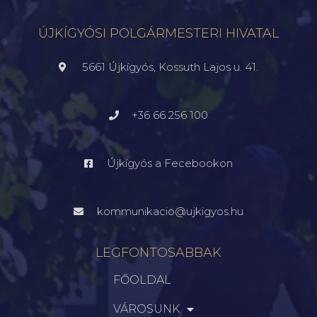
ÚJKÍGYÓSI POLGÁRMESTERI HIVATAL
5661 Újkígyós, Kossuth Lajos u. 41.
+36 66 256 100
Újkígyós a Fecebookon
kommunikacio@ujkigyos.hu
LEGFONTOSABBAK
FŐOLDAL
VÁROSUNK