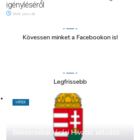
igényléséről
2026. július 28.
Kövessen minket a Facebookon is!
Legfrissebb
HÍREK
Békéscsabai Járási Hivatal aktuális