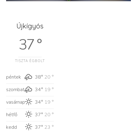
Újkígyós
37 °
TISZTA ÉGBOLT
péntek
38°
20 °
szombat
34°
19 °
vasárnap
34°
19 °
hétfő
37°
20 °
kedd
37°
23 °