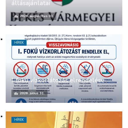
állásajánlatai
2026. augusztus 03.
HÍREK
I. fokú vízkorlátozás elrendelése
2026. július 31.
HÍREK