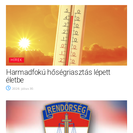
HÍREK
Harmadfokú hőségriasztás lépett
életbe
2026. július 30.