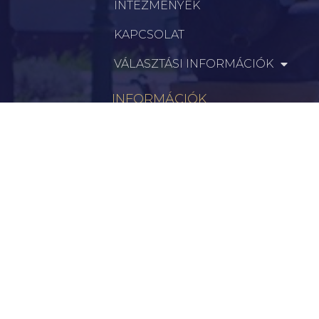
INTÉZMÉNYEK
KAPCSOLAT
VÁLASZTÁSI INFORMÁCIÓK
INFORMÁCIÓK
Hírek
Aktualitások
Történelem
Infrastruktúra
Szervezetek
Civil Szervezetek
Hasznos Linkek