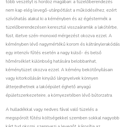
több veszélyt is hordoz magában: a tüzelőberendezés
nem kap elég levegő-utánpótlást a működéséhez, ezért
szívóhatás alakul ki a kéményben és az égéstermék a
tüzelőberendezésen keresztül visszaáramlik a lakótérbe,
füst, illetve szén-monoxid mérgezést okozva ezzel. A
kéményben lévő nagymértékű korom és kátránylerakódás
egy intenzív fűtés esetén a nagy külső- és belső
hőmérséklet különbség hatására belobbanhat,
kéménytüzet okozva ezzel. A kémény bekötőnyílásain
vagy kitorkollásán kinyúló lángnyelvek könnyen
átterjedhetnek a lakóépület éghető anyagú
épületszerkezeteire, a környezetében lévő bútorzatra.
A hulladékkal vagy nedves fával való tüzelés a
megspórolt fűtési költségekkel szemben sokkal nagyobb
kárt tud okozni, szennyezi a levegőt, károsítja az