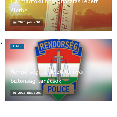
Harmadfokú hőségriasztás lépett
életbe
2026. július 30.
HÍREK
Rendőrségi tájékoztató: nyári
biztonsági tanácsok
2026. július 29.