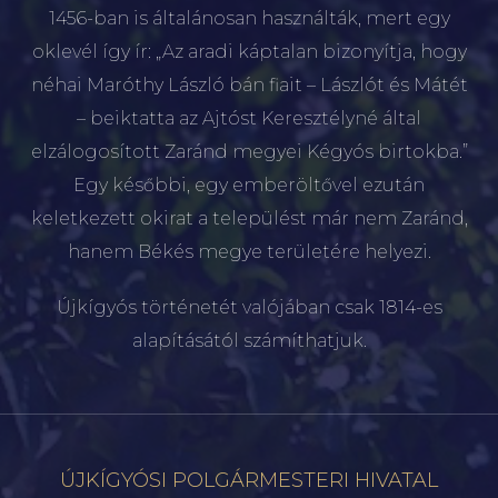
1456-ban is általánosan használták, mert egy
oklevél így ír: „Az aradi káptalan bizonyítja, hogy
néhai Maróthy László bán fiait – Lászlót és Mátét
– beiktatta az Ajtóst Keresztélyné által
elzálogosított Zaránd megyei Kégyós birtokba.”
Egy későbbi, egy emberöltővel ezután
keletkezett okirat a települést már nem Zaránd,
hanem Békés megye területére helyezi.
Újkígyós történetét valójában csak 1814-es
alapításától számíthatjuk.
ÚJKÍGYÓSI POLGÁRMESTERI HIVATAL