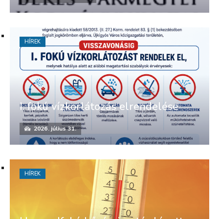
HÍREK
I. fokú vízkorlátozás elrendelése
2026. július 31.
HÍREK