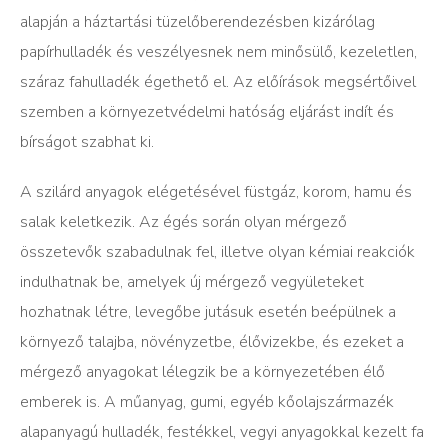
alapján a háztartási tüzelőberendezésben kizárólag
papírhulladék és veszélyesnek nem minősülő, kezeletlen,
száraz fahulladék égethető el. Az előírások megsértőivel
szemben a környezetvédelmi hatóság eljárást indít és
bírságot szabhat ki.
A szilárd anyagok elégetésével füstgáz, korom, hamu és
salak keletkezik. Az égés során olyan mérgező
összetevők szabadulnak fel, illetve olyan kémiai reakciók
indulhatnak be, amelyek új mérgező vegyületeket
hozhatnak létre, levegőbe jutásuk esetén beépülnek a
környező talajba, növényzetbe, élővizekbe, és ezeket a
mérgező anyagokat lélegzik be a környezetében élő
emberek is. A műanyag, gumi, egyéb kőolajszármazék
alapanyagú hulladék, festékkel, vegyi anyagokkal kezelt fa