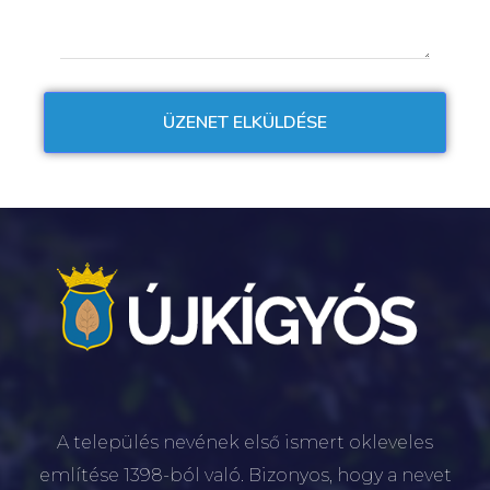
A település nevének első ismert okleveles
említése 1398-ból való. Bizonyos, hogy a nevet