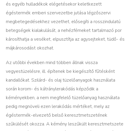
és egyéb hulladékok elégetésekor keletkezett
égéstermék emberi szervezetbe jutása légzőszervi
megbetegedésekhez vezethet, elősegíti a rosszindulatú
betegségek kialakulását, a nehézfémeket tartalmazó por
károsíthatja a veséket, elpusztítja az agysejteket, tüdő- és
májkárosodást okozhat.
Az utóbbi években mind többen állnak vissza
vegyestüzelésre, ill. építenek be kiegészítő fűtésként
kandallókat. Szilárd- és olaj tüzelőanyagok használata
során korom- és kátránylerakódás képződik a
kéményekben, a nem megfelelő tüzelőanyag használata
pedig megnöveli ezen lerakódás mértéket, mely az
égéstermék-elvezető belső keresztmetszetének
szűkülését okozza. A kémény leszűkült keresztmetszete