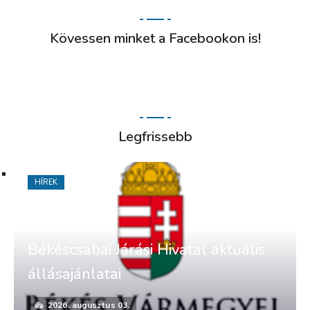
Kövessen minket a Facebookon is!
Legfrissebb
HÍREK
Békéscsabai Járási Hivatal aktuális
állásajánlatai
2026. augusztus 03.