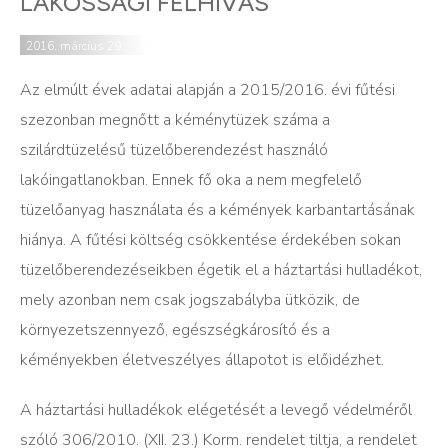
LAKOSSÁGI FELHÍVÁS
2016. március 29.
Az elmúlt évek adatai alapján a 2015/2016. évi fűtési
szezonban megnőtt a kéménytüzek száma a
szilárdtüzelésű tüzelőberendezést használó
lakóingatlanokban. Ennek fő oka a nem megfelelő
tüzelőanyag használata és a kémények karbantartásának
hiánya. A fűtési költség csökkentése érdekében sokan
tüzelőberendezéseikben égetik el a háztartási hulladékot,
mely azonban nem csak jogszabályba ütközik, de
környezetszennyező, egészségkárosító és a
kéményekben életveszélyes állapotot is előidézhet.
A háztartási hulladékok elégetését a levegő védelméről
szóló 306/2010. (XII. 23.) Korm. rendelet tiltja, a rendelet