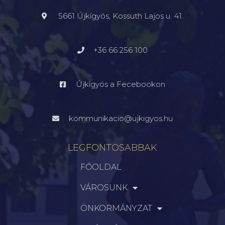
5661 Újkígyós, Kossuth Lajos u. 41.
+36 66 256 100
Újkígyós a Fecebookon
kommunikacio@ujkigyos.hu
LEGFONTOSABBAK
FŐOLDAL
VÁROSUNK
ÖNKORMÁNYZAT