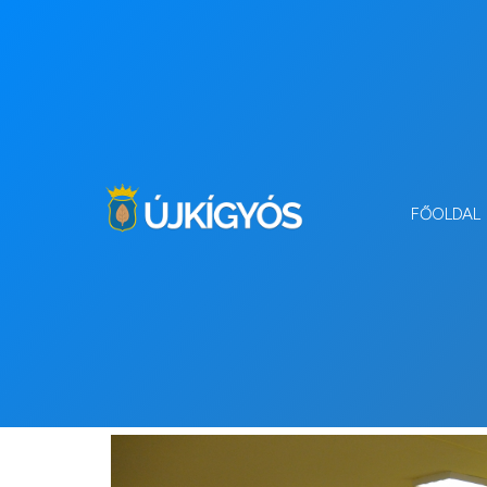
FŐOLDAL