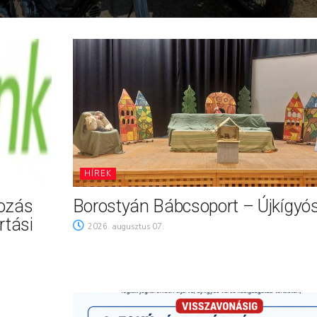
HÍREK
tozás
Borostyán Bábcsoport – Újkígyó
rtási
2026. augusztus 07.