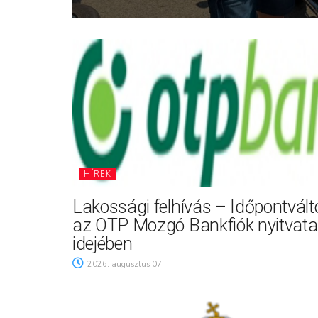
HÍREK
Lakossági felhívás – Időpontvál
az OTP Mozgó Bankfiók nyitvata
idejében
2026. augusztus 07.