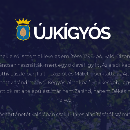
nek első ismert okleveles említése 1398-ból való. Bizon
lánosan használták, mert egy oklevél így ír: „Az aradi káp
hy László bán fiait – Lászlót és Mátét – beiktatta az Aj
sított Zaránd megyei Kégyós birtokba.” Egy későbbi, e
ett okirat a települést már nem Zaránd, hanem Békés 
helyezi.
ós történetét valójában csak 1814-es alapításától számít