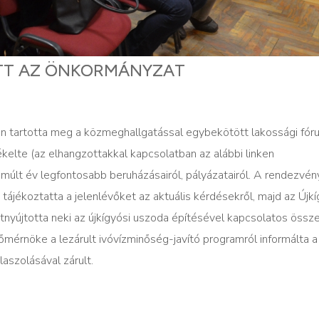
TT AZ ÖNKORMÁNYZAT
n tartotta meg a közmeghallgatással egybekötött lakossági fór
kelte (az elhangzottakkal kapcsolatban az alábbi linken
múlt év legfontosabb beruházásairól, pályázatairól. A rendezvén
 tájékoztatta a jelenlévőket az aktuális kérdésekről, majd az Újkí
tnyújtotta neki az újkígyósi uszoda építésével kapcsolatos össz
 főmérnöke a lezárult ivóvízminőség-javító programról informálta a
aszolásával zárult.