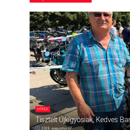
HÍREK
Tisztelt Újkígyósiak, Kedves Ba
2026. augusztus 07.