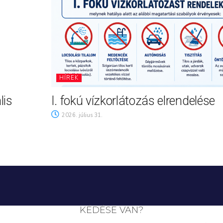
HÍREK
lis
I. fokú vízkorlátozás elrendelése
2026. július 31.
KÉDÉSE VAN?