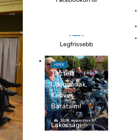
Legfrissebb
HÍREK
Tisztelt
Újkígyósiak,
Kedves
Barátaim!
2026. augusztus 07.
Lakossági
felhívás –