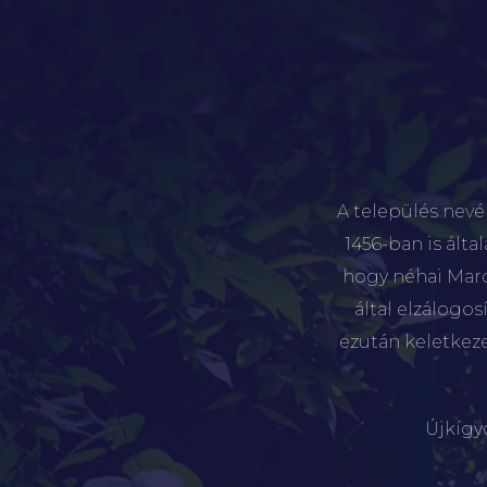
A település nevé
1456-ban is álta
hogy néhai Marót
által elzálogo
ezután keletkez
Újkígy