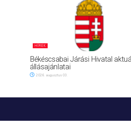
HÍREK
Békéscsabai Járási Hivatal aktuá
állásajánlatai
2026. augusztus 03.