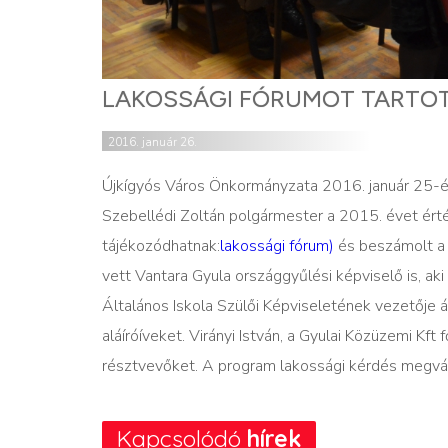
LAKOSSÁGI FÓRUMOT TARTO
2016. január 26.
Újkígyós Város Önkormányzata 2016. január 25-é
Szebellédi Zoltán polgármester a 2015. évet érté
tájékozódhatnak:
lakossági fórum)
és beszámolt a 
vett Vantara Gyula országgyűlési képviselő is, aki
Általános Iskola Szülői Képviseletének vezetője á
aláíróíveket. Virányi István, a Gyulai Közüzemi Kft
résztvevőket. A program lakossági kérdés megvál
Kapcsolódó
hírek