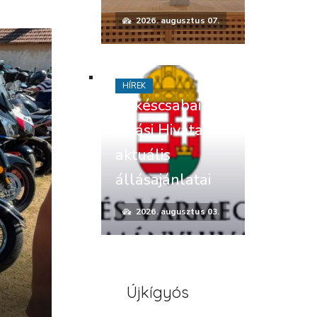
2026. augusztus 07.
HÍREK
Békéscsabai
Járási Hivatal
aktuális
állásajánlatai
2026. augusztus 03.
Újkígyós