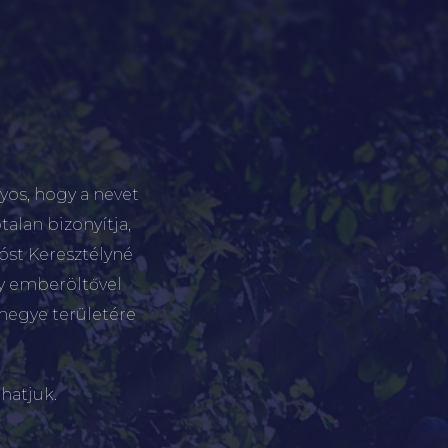
yos, hogy a nevet
talan bizonyítja,
tóst Keresztélyné
gy emberöltővel
megye területére
hatjuk.