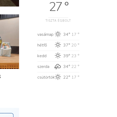
27 °
TISZTA ÉGBOLT
vasárnap
34°
17 °
hétfő
37°
20 °
kedd
39°
23 °
szerda
34°
22 °
s
csütörtök
22°
17 °