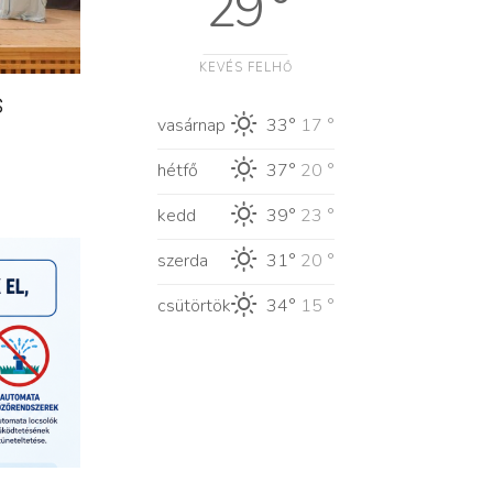
29 °
KEVÉS FELHŐ
s
vasárnap
33°
17 °
hétfő
37°
20 °
kedd
39°
23 °
szerda
31°
20 °
csütörtök
34°
15 °