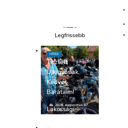
Legfrissebb
HÍREK
Tisztelt
Újkígyósiak,
Kedves
Barátaim!
2026. augusztus 07.
Lakossági
felhívás –