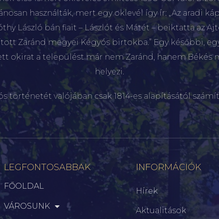
lánosan használták, mert egy oklevél így ír: „Az aradi káp
hy László bán fiait – Lászlót és Mátét – beiktatta az Aj
sított Zaránd megyei Kégyós birtokba.” Egy későbbi, e
ett okirat a települést már nem Zaránd, hanem Békés 
helyezi.
ós történetét valójában csak 1814-es alapításától számít
LEGFONTOSABBAK
INFORMÁCIÓK
FŐOLDAL
Hírek
VÁROSUNK
Aktualitások