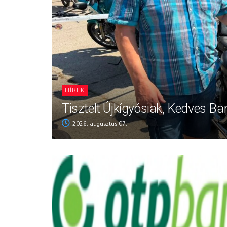
HÍREK
Tisztelt Újkígyósiak, Kedves Ba
2026. augusztus 07.