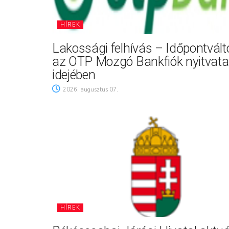
HÍREK
Lakossági felhívás – Időpontvál
az OTP Mozgó Bankfiók nyitvata
idejében
2026. augusztus 07.
HÍREK