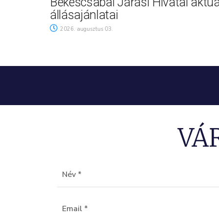
Békéscsabai Járási Hivatal aktuá
állásajánlatai
2026. augusztus 03.
VÁ