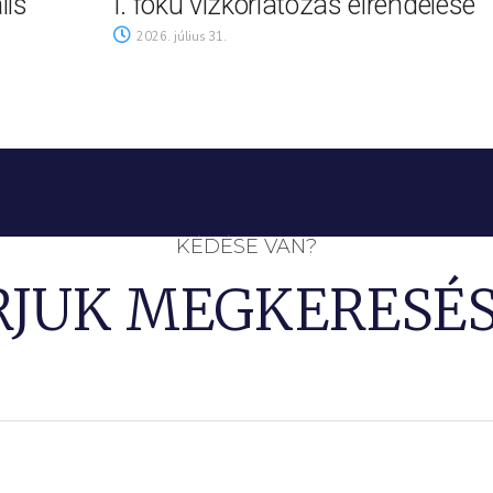
lis
I. fokú vízkorlátozás elrendelése
2026. július 31.
KÉDÉSE VAN?
RJUK MEGKERESÉS