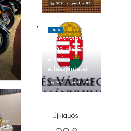
2026. augusztus 07.
HÍREK
Békéscsabai
Járási Hivatal
aktuális
állásajánlatai
2026. augusztus 03.
Újkígyós