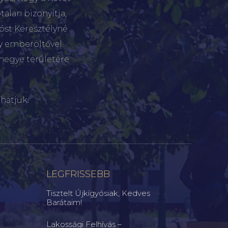
talan bizonyítja,
tóst Keresztélyné
gy emberöltővel
megye területére
hatjuk.
LEGFRISSEBB
Tisztelt Újkígyósiak, Kedves
Barátaim!
Lakossági Felhívás –