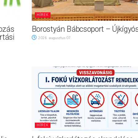
HÍREK
tozás
Borostyán Bábcsoport – Újkígyó
rtási
2026. augusztus 07.
HÍREK