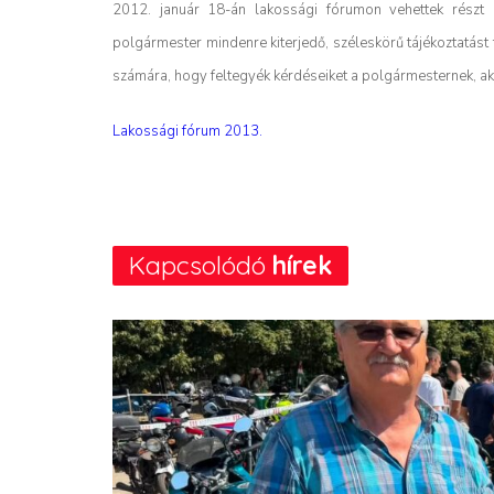
2012. január 18-án lakossági fórumon vehettek részt 
polgármester mindenre kiterjedő, széleskörű tájékoztatást 
számára, hogy feltegyék kérdéseiket a polgármesternek, ak
Lakossági fórum 2013.
Kapcsolódó
hírek