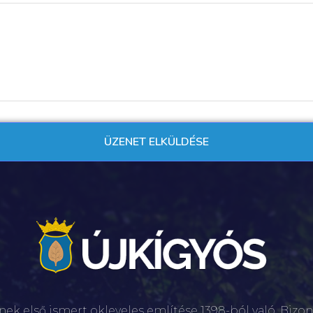
nek első ismert okleveles említése 1398-ból való. Bizon