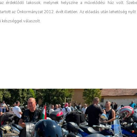
az érdeklődő lakosok, melynek helyszíne a művelődési ház volt. Szebe
tartott az Önkormányzat 2012. évét illetően. Az előadás után lehetőség nyílt
i készséggel válaszolt.