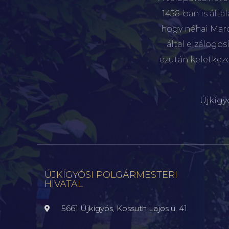
1456-ban is álta
hogy néhai Marót
által elzálogo
ezután keletkez
Újkígy
ÚJKÍGYÓSI POLGÁRMESTERI
HIVATAL
5661 Újkígyós, Kossuth Lajos u. 41.