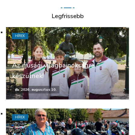
Legfrissebb
HÍREK
Az ifjúsági világbajnokságra
készülnek!
2026. augusztus 10.
HÍREK