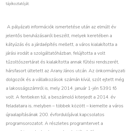
tájékoztatóját.
A pályázati információk ismertetése után az elmúlt év
jelentős beruházásairól beszélt, melyek keretében a
kátyúzás és a járdaépítés mellett, a város kialakította a
járási irodát a szolgáltatóházban, felújította a volt
tűzoltószertárat és kialakította annak fűtési rendszerét,
hársfasort ültetett az Arany János utcán. Az önkormányzati
dolgozók és a vállalkozások számán kívül, szót ejtett még
a lakosságszámról is, mely 2014. január 1-jén 5391 fő
volt. A fentieken túl, a beszámoló kiterjedt a 2014. év
feladataira is, melyben – többek között – kiemelte a város
újraalapításának 200. évfordulójával kapcsolatos
programsorozatot. A részletes programtervet a