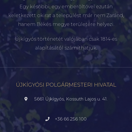
Egy későbbi, egy emberöltővel ezután
keletkezett okirat a települést már nem Zaránd,
hanem Békés megye területére helyezi.
Újkígyós történetét valójában csak 1814-es
alapításától számíthatjuk.
ÚJKÍGYÓSI POLGÁRMESTERI HIVATAL
5661 Újkígyós, Kossuth Lajos u. 41.
+36 66 256 100