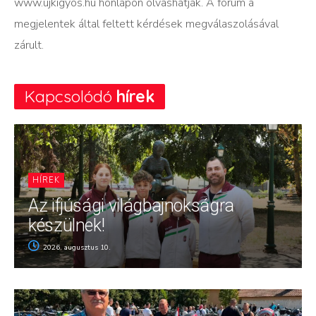
www.ujkigyos.hu honlapon olvashatják. A fórum a
megjelentek által feltett kérdések megválaszolásával
zárult.
Kapcsolódó
hírek
HÍREK
Az ifjúsági világbajnokságra
készülnek!
2026. augusztus 10.