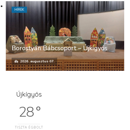
HÍREK
Borostyán Bábcsoport – Újkígyós
2026. augusztus 07.
Újkígyós
28 °
TISZTA ÉGBOLT