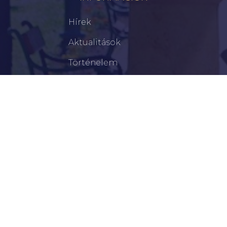
Hírek
Aktualitások
Történelem
Infrastruktúra
Szervezetek
Civil Szervezetek
Hasznos Linkek
LEGFRISSEBB
Az Ifjúsági Világbajnokságra Készülnek!