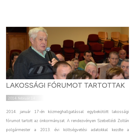
LAKOSSÁGI FÓRUMOT TARTOTTAK
2014. február 14.
2014. január 17-én közmeghallgatással egybekötött lakossági
fórumot tartott az önkormányzat. A rendezvényen Szebellédi Zoltán
polgármester a 2013. évi költségvetési adatokkal kezdte a