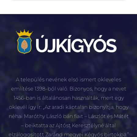
A település nevének első ismert okleveles
említése 1398-ból való. Bizonyos, hogy a nevet
1456-ban is általánosan használták, mert egy
oklevél így ír: „Az aradi káptalan bizonyítja, hogy
néhai Maróthy László bán fiait – Lászlót és Mátét
– beiktatta az Ajtóst Keresztélyné által
elzálogosított Zaránd megyei Kégyós birtokba.”