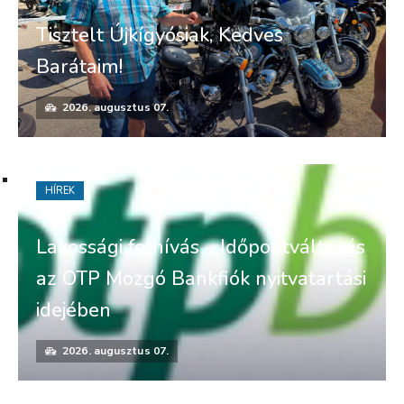
Tisztelt Újkígyósiak, Kedves
Barátaim!
2026. augusztus 07.
HÍREK
Lakossági felhívás – Időpontváltozás
az OTP Mozgó Bankfiók nyitvatartási
idejében
2026. augusztus 07.