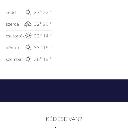
kedd
37°
22 °
szerda
32°
20 °
csütörtök
32°
14 °
péntek
33°
15 °
szombat
36°
19 °
KÉDÉSE VAN?