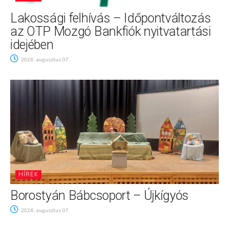
Lakossági felhívás – Időpontváltozás
az OTP Mozgó Bankfiók nyitvatartási
idejében
2026. augusztus 07.
HÍREK
Borostyán Bábcsoport – Újkígyós
2026. augusztus 07.