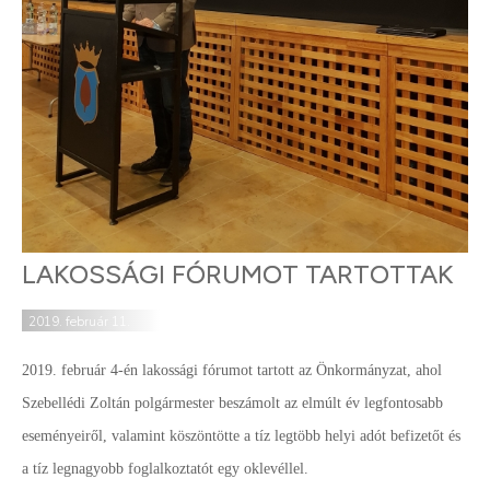
LAKOSSÁGI FÓRUMOT TARTOTTAK
2019. február 11.
2019. február 4-én lakossági fórumot tartott az Önkormányzat, ahol
Szebellédi Zoltán polgármester beszámolt az elmúlt év legfontosabb
eseményeiről, valamint köszöntötte a tíz legtöbb helyi adót befizetőt és
a tíz legnagyobb foglalkoztatót egy oklevéllel.