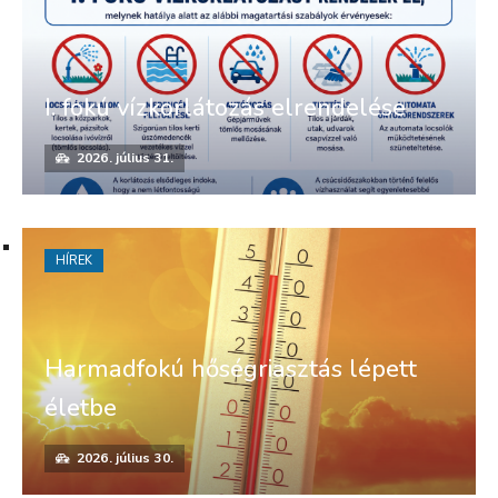
I. fokú vízkorlátozás elrendelése
2026. július 31.
HÍREK
Harmadfokú hőségriasztás lépett
életbe
2026. július 30.