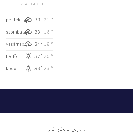
TISZTA ÉGBOLT
péntek
39°
21 °
szombat
33°
16 °
vasárnap
34°
18 °
hétfő
37°
20 °
kedd
39°
23 °
KÉDÉSE VAN?