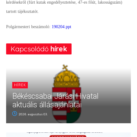
kérdésekről (fúrt kutak engedélyeztetése, 47-es főút, lakosságszám)
tartott tájékoztatót.
Polgármesteri beszámoló:
190204.ppt
Kapcsolódó
hírek
HÍREK
Békéscsabai Járási Hivatal
aktuális állásajánlatai
2026. augusztus 03.