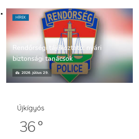
HÍREK
Rendőrségi tájékoztató: nyári
biztonsági tanácsok
2026. július 29.
Újkígyós
36 °