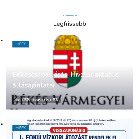
Legfrissebb
HÍREK
Békéscsabai Járási Hivatal aktuális
állásajánlatai
2026. augusztus 03.
HÍREK