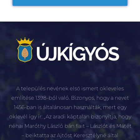
A település nevének első ismert okleveles
említése 1398-ból való. Bizonyos, hogy a nevet
1456-ban is általánosan használták, mert egy
oklevél így ír: „Az aradi káptalan bizonyítja, hogy
néhai Maróthy László bán fiait – Lászlót és Mátét
– beiktatta az Ajtóst Keresztélyné által