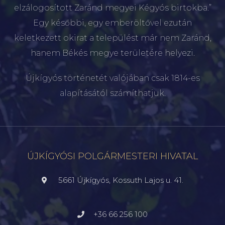
elzálogosított Zaránd megyei Kégyós birtokba.”
Egy későbbi, egy emberöltővel ezután
keletkezett okirat a települést már nem Zaránd,
hanem Békés megye területére helyezi.
Újkígyós történetét valójában csak 1814-es
alapításától számíthatjuk.
ÚJKÍGYÓSI POLGÁRMESTERI HIVATAL
5661 Újkígyós, Kossuth Lajos u. 41.
+36 66 256 100