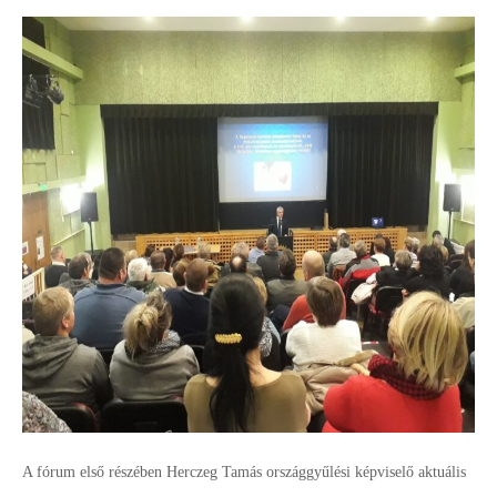
A fórum első részében Herczeg Tamás országgyűlési képviselő aktuális