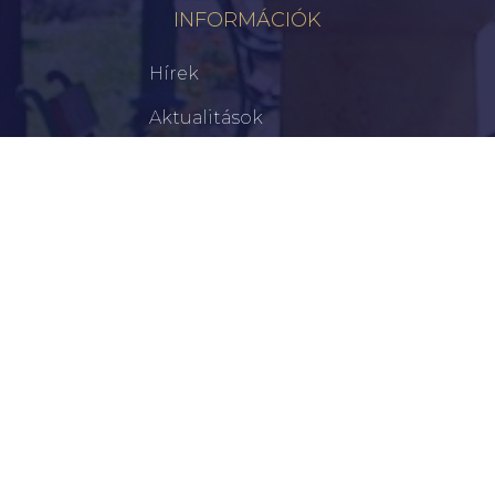
INFORMÁCIÓK
Hírek
Aktualitások
Történelem
Infrastruktúra
Szervezetek
Civil Szervezetek
Hasznos Linkek
LEGFRISSEBB
Békéscsabai Járási Hivatal Aktuális Állásajánlatai