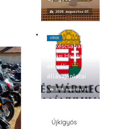
2026. augusztus 07.
HÍREK
Békéscsabai
Járási Hivatal
aktuális
állásajánlatai
2026. augusztus 03.
Újkígyós