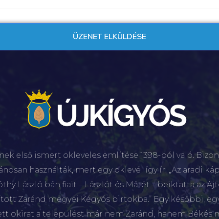
nek első ismert okleveles említése 1398-ból való. Bizon
lánosan használták, mert egy oklevél így ír: „Az aradi káp
hy László bán fiait – Lászlót és Mátét – beiktatta az Aj
sított Zaránd megyei Kégyós birtokba.” Egy későbbi, e
ett okirat a települést már nem Zaránd, hanem Békés 