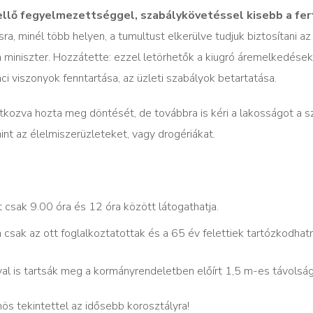
ellő fegyelmezettséggel, szabálykövetéssel kisebb a fer
ra, minél több helyen, a tumultust elkerülve tudjuk biztosítani a
 miniszter. Hozzátette: ezzel letörhetők a kiugró áremelkedések
ci viszonyok fenntartása, az üzleti szabályok betartatása.
atkozva hozta meg döntését, de továbbra is kéri a lakosságot a 
mint az élelmiszerüzleteket, vagy drogériákat.
 csak 9.00 óra és 12 óra között látogathatja.
sak az ott foglalkoztatottak és a 65 év felettiek tartózkodhat
ával is tartsák meg a kormányrendeletben előírt 1,5 m-es távolság
ös tekintettel az idősebb korosztályra!