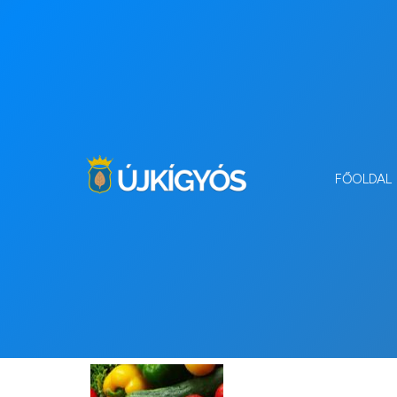
FŐOLDAL