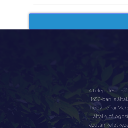
A település nevé
1456-ban is álta
hogy néhai Marót
által elzálogo
ezután keletkez