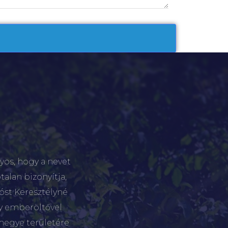
yos, hogy a nevet
talan bizonyítja,
tóst Keresztélyné
gy emberöltővel
megye területére