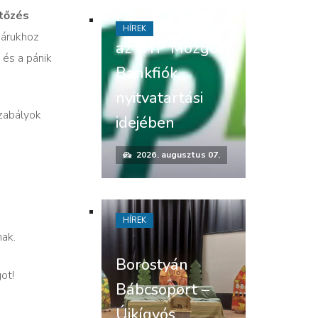
tőzés
Időpontváltozás
HÍREK
z árukhoz
az OTP Mozgó
 és a pánik
Bankfiók
nyitvatartási
szabályok
idejében
2026. augusztus 07.
HÍREK
nak.
Borostyán
ot!
Bábcsoport –
Újkígyós