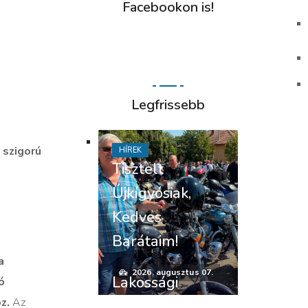
Facebookon is!
Legfrissebb
 szigorú
HÍREK
Tisztelt
Újkígyósiak,
Kedves
Barátaim!
a
2026. augusztus 07.
Lakossági
ó
z.
Az
felhívás –