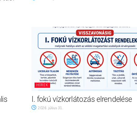
HÍREK
lis
I. fokú vízkorlátozás elrendelése
2026. július 31.