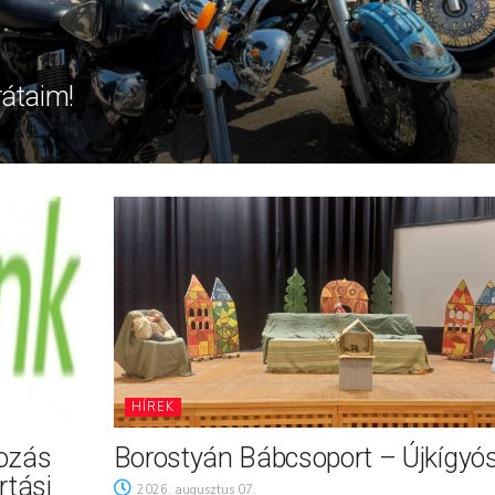
rátaim!
HÍREK
tozás
Borostyán Bábcsoport – Újkígyó
rtási
2026. augusztus 07.