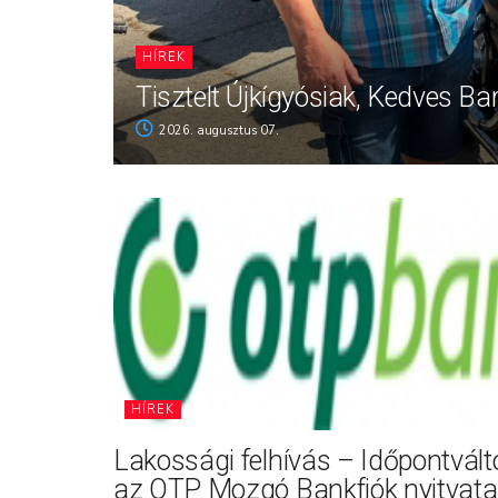
HÍREK
Tisztelt Újkígyósiak, Kedves Ba
2026. augusztus 07.
HÍREK
Lakossági felhívás – Időpontvál
az OTP Mozgó Bankfiók nyitvata