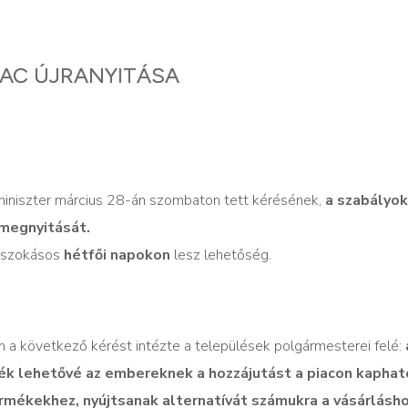
IAC ÚJRANYITÁSA
rminiszter március 28-án szombaton tett kérésének,
a szabályok
 megnyitását.
a szokásos
hétfői napokon
lesz lehetőség.
án a következő kérést intézte a települések polgármesterei felé:
ék lehetővé az embereknek a hozzájutást a piacon kaphat
mékekhez, nyújtsanak alternatívát számukra a vásárlásho