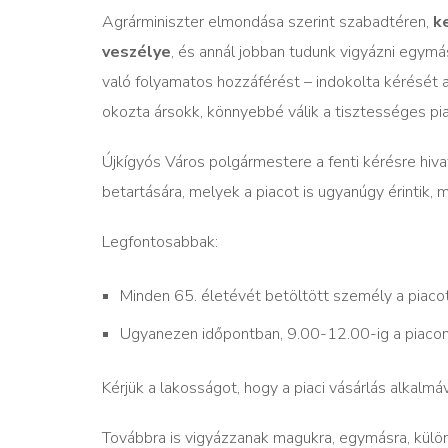
Agrárminiszter elmondása szerint szabadtéren,
k
veszélye
, és annál jobban tudunk vigyázni egymás
való folyamatos hozzáférést – indokolta kérését a
okozta ársokk, könnyebbé válik a tisztességes pia
Újkígyós Város polgármestere a fenti kérésre hiv
betartására, melyek a piacot is ugyanúgy érintik, 
Legfontosabbak:
Minden 65. életévét betöltött személy a piacot
Ugyanezen időpontban, 9.00-12.00-ig a piacon c
Kérjük a lakosságot, hogy a piaci vásárlás alkalm
Továbbra is vigyázzanak magukra, egymásra, külön