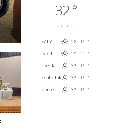
32 °
TISZTA ÉGBOLT
hétfő
36°
18 °
kedd
39°
22 °
szerda
32°
19 °
csütörtök
33°
15 °
péntek
33°
15 °
s