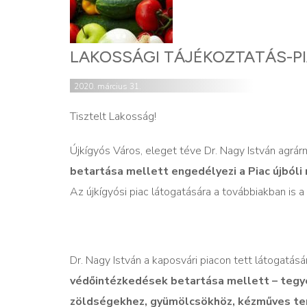
LAKOSSÁGI TÁJÉKOZTATÁS-P
2020. március 31.
Tisztelt Lakosság!
Újkígyós Város, eleget téve Dr. Nagy István agrá
betartása mellett engedélyezi a Piac újbóli
Az újkígyósi piac látogatására a továbbiakban is 
Dr. Nagy István a kaposvári piacon tett látogatás
védőintézkedések betartása mellett – tegy
zöldségekhez, gyümölcsökhöz, kézműves ter