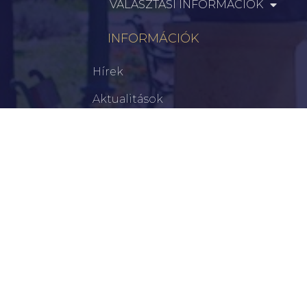
VÁLASZTÁSI INFORMÁCIÓK
INFORMÁCIÓK
Hírek
Aktualitások
Történelem
Infrastruktúra
Szervezetek
Civil Szervezetek
Hasznos Linkek
LEGFRISSEBB