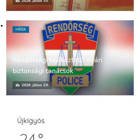
2026. július 30.
HÍREK
Rendőrségi tájékoztató: nyári
biztonsági tanácsok
2026. július 29.
Újkígyós
24 °