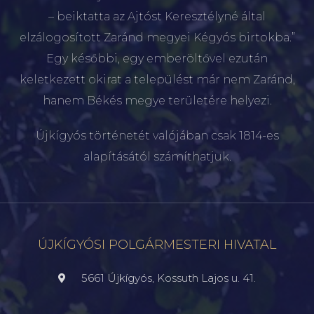
– beiktatta az Ajtóst Keresztélyné által
elzálogosított Zaránd megyei Kégyós birtokba.”
Egy későbbi, egy emberöltővel ezután
keletkezett okirat a települést már nem Zaránd,
hanem Békés megye területére helyezi.
Újkígyós történetét valójában csak 1814-es
alapításától számíthatjuk.
ÚJKÍGYÓSI POLGÁRMESTERI HIVATAL
5661 Újkígyós, Kossuth Lajos u. 41.