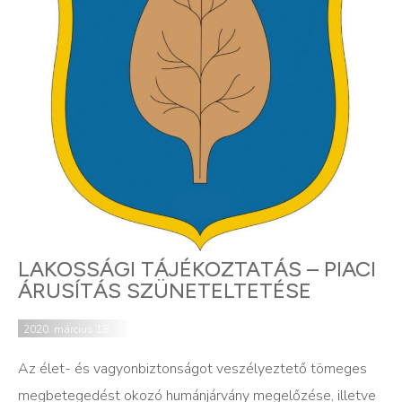
LAKOSSÁGI TÁJÉKOZTATÁS – PIACI
ÁRUSÍTÁS SZÜNETELTETÉSE
2020. március 18.
Az élet- és vagyonbiztonságot veszélyeztető tömeges
megbetegedést okozó humánjárvány megelőzése, illetve