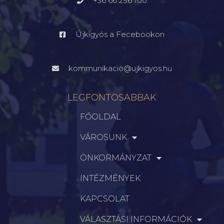
+36 66 256 100
Újkígyós a Fecebookon
kommunikacio@ujkigyos.hu
LEGFONTOSABBAK
FŐOLDAL
VÁROSUNK
ÖNKORMÁNYZAT
INTÉZMÉNYEK
KAPCSOLAT
VÁLASZTÁSI INFORMÁCIÓK