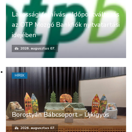
Lakossági felhívás – Időpontváltozás
az OTP Mozgó Bankfiók nyitvatartási
idejében
2026. augusztus 07.
HÍREK
Borostyán Bábcsoport – Újkígyós
2026. augusztus 07.