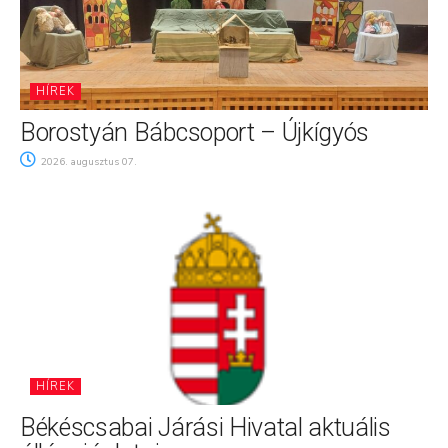
HÍREK
Borostyán Bábcsoport – Újkígyós
2026. augusztus 07.
HÍREK
Békéscsabai Járási Hivatal aktuális