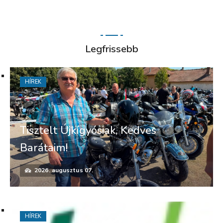
Legfrissebb
HÍREK
Tisztelt Újkígyósiak, Kedves
Barátaim!
2026. augusztus 07.
HÍREK