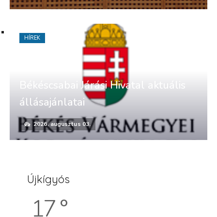
HÍREK
Békéscsabai Járási Hivatal aktuális
állásajánlatai
2026. augusztus 03.
Újkígyós
17 °