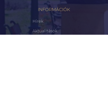
INFORMÁCIÓK
Hírek
Aktualitások
Történelem
Infrastruktúra
Szervezetek
Civil Szervezetek
Hasznos Linkek
LEGFRISSEBB