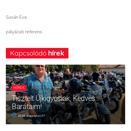
Susán Éva
pályázati referens
Kapcsolódó
hírek
HÍREK
Tisztelt Újkígyósiak, Kedves
Barátaim!
2026. augusztus 07.