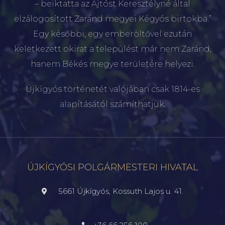
– beiktatta az Ajtóst Keresztélyné által
elzálogosított Zaránd megyei Kégyós birtokba.”
Egy későbbi, egy emberöltővel ezután
keletkezett okirat a települést már nem Zaránd,
hanem Békés megye területére helyezi.
Újkígyós történetét valójában csak 1814-es
alapításától számíthatjuk.
ÚJKÍGYÓSI POLGÁRMESTERI HIVATAL
5661 Újkígyós, Kossuth Lajos u. 41.