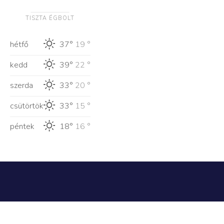
TISZTA ÉGBOLT
hétfő
37°
19 °
kedd
39°
22 °
szerda
33°
20 °
csütörtök
33°
15 °
péntek
18°
16 °