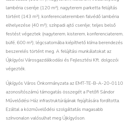
lambéria cseréje (120 m²); nagyterem parketta felújítás
történt (143 m²); konferenciateremben falvédő lambéria
elhelyezése (40 m²); színpadi ajtó cseréje; teljes belső
festést végeztek (nagyterem, kisterem, konferenciaterem,
büfé, 600 m²); légcsatornába kiépíthető klíma berendezés
beszerelés történt meg. A felújítási munkálatokat az
Újkígyósi Városgazdálkodási és Fejlesztési Kft. dolgozói
végezték.
Újkígyós Város Önkormányzata az EMT-TE-B-A-20-0110
azonosítószámú támogatás összegét a Petőfi Sándor
Művelődési Ház infrastruktúrájának fejújítására fordította.
Ezáltal a közművelődési szolgáltatás magasabb
színvonalon valósulhat meg Újkígyóson.