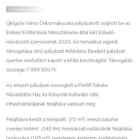
2020. december 16.
Újkígyós Város Önkormányzata pályázatott nyújtott be az
Emberi Erőforrások Minisztériuma által kiírt Előadó-
művészeti szervezetek 2020. évi tematikus egyedi
támogatása című pályázati felhívásra. Beadott pályázat
nyertes minősítést kapott a bíráló bizottságtól. Támogatás
összege 7 999 900 Ft.
Az elnyert pályázati összegből a Petőfi Sándor
Művelődési Ház és Könyvtár kulturális célú
infrastruktúrájának felújítása valósult meg.
Felújításra került a hemplatt (70 m²); ereszcsatorna
cseréje történt (140 fm); homlokzati nyílászárók felújítása,
lazúrozása (165 m²); nagyterem, kisterem, irodahelyiség