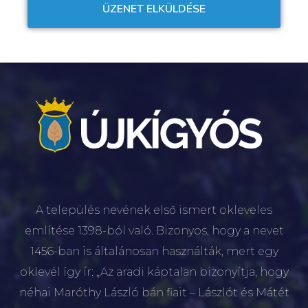
A település nevének első ismert okleveles
említése 1398-ból való. Bizonyos, hogy a nevet
1456-ban is általánosan használták, mert egy
oklevél így ír: „Az aradi káptalan bizonyítja, hogy
néhai Maróthy László bán fiait – Lászlót és Mátét