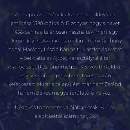
A település nevének első ismert okleveles
említése 1398-ból való. Bizonyos, hogy a nevet
1456-ban is általánosan használták, mert egy
oklevél így ír: „Az aradi káptalan bizonyítja, hogy
néhai Maróthy László bán fiait – Lászlót és Mátét
– beiktatta az Ajtóst Keresztélyné által
elzálogosított Zaránd megyei Kégyós birtokba.”
Egy későbbi, egy emberöltővel ezután
keletkezett okirat a települést már nem Zaránd,
hanem Békés megye területére helyezi.
Újkígyós történetét valójában csak 1814-es
alapításától számíthatjuk.