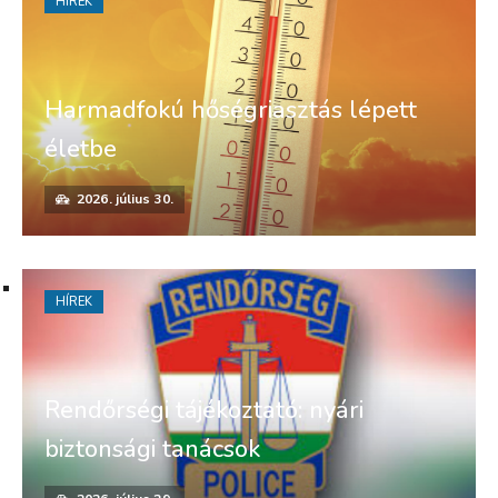
HÍREK
Harmadfokú hőségriasztás lépett
életbe
2026. július 30.
HÍREK
Rendőrségi tájékoztató: nyári
biztonsági tanácsok