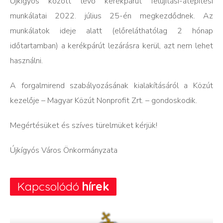
Újkígyós között lévő kerékpárút felújítási-átépítési
munkálatai 2022. július 25-én megkezdődnek. Az
munkálatok ideje alatt (előreláthatólag 2 hónap
időtartamban) a kerékpárút lezárásra kerül, azt nem lehet
használni.
A forgalmirend szabályozásának kialakításáról a Közút
kezelője – Magyar Közút Nonprofit Zrt. – gondoskodik.
Megértésüket és szíves türelmüket kérjük!
Újkígyós Város Önkormányzata
Kapcsolódó
hírek