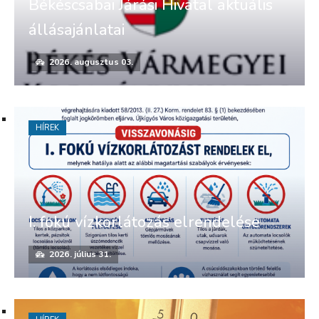
Békéscsabai Járási Hivatal aktuális
állásajánlatai
2026. augusztus 03.
HÍREK
I. fokú vízkorlátozás elrendelése
2026. július 31.