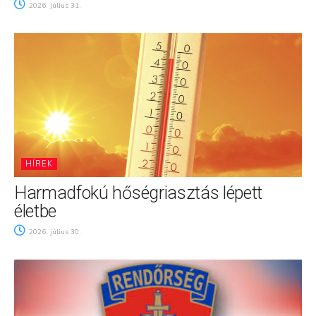
2026. július 31.
HÍREK
Harmadfokú hőségriasztás lépett
életbe
2026. július 30.