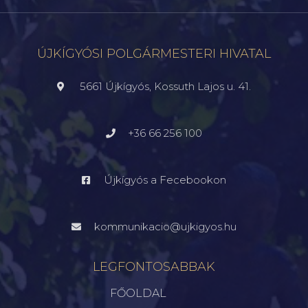
ÚJKÍGYÓSI POLGÁRMESTERI HIVATAL
5661 Újkígyós, Kossuth Lajos u. 41.
+36 66 256 100
Újkígyós a Fecebookon
kommunikacio@ujkigyos.hu
LEGFONTOSABBAK
FŐOLDAL