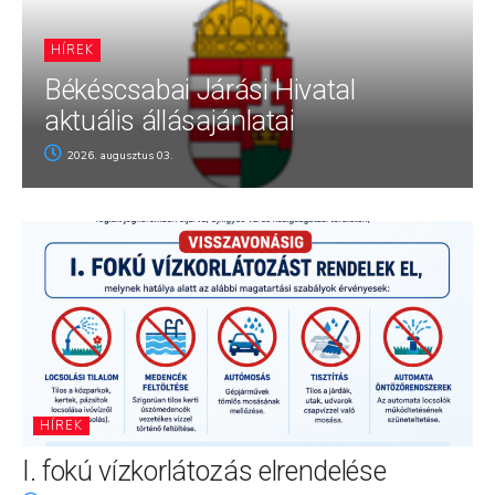
HÍREK
Békéscsabai Járási Hivatal
aktuális állásajánlatai
2026. augusztus 03.
HÍREK
I. fokú vízkorlátozás elrendelése