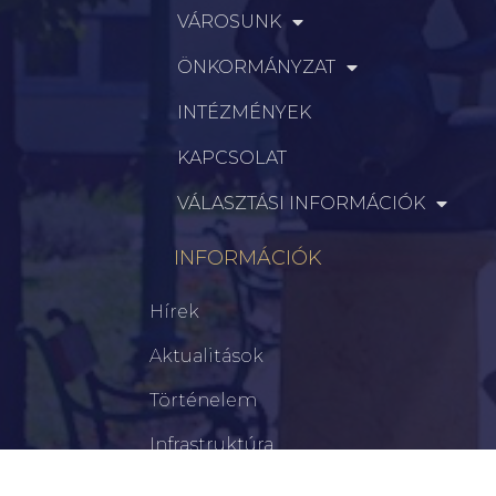
VÁROSUNK
ÖNKORMÁNYZAT
INTÉZMÉNYEK
KAPCSOLAT
VÁLASZTÁSI INFORMÁCIÓK
INFORMÁCIÓK
Hírek
Aktualitások
Történelem
Infrastruktúra
Szervezetek