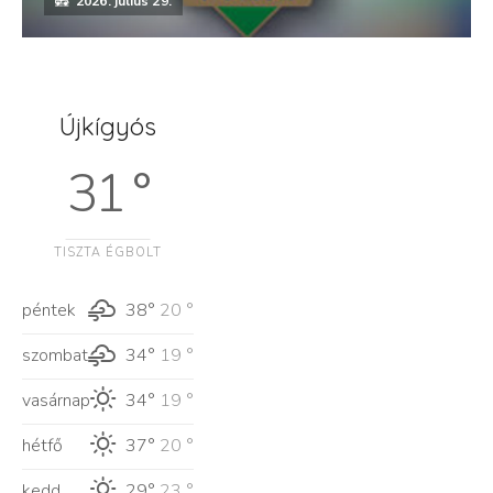
2026. július 29.
Újkígyós
31 °
TISZTA ÉGBOLT
péntek
38°
20 °
szombat
34°
19 °
vasárnap
34°
19 °
hétfő
37°
20 °
kedd
29°
23 °