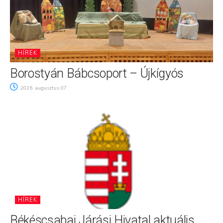
HÍREK
Borostyán Bábcsoport – Újkígyós
2026. augusztus 07.
HÍREK
Békéscsabai Járási Hivatal aktuális