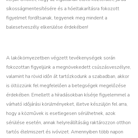
síkosságmentesítésére és a hóeltakarításra fokozott
figyelmet fordítsanak, tegyenek meg mindent a
balesetveszély elkerülése érdekében!
A lakókörnyezetben végzett tevékenységek során
fokozottan figyeljünk a megnövekedett csúszásveszélyre,
valamint ha rövid időn át tartózkodunk a szabadban, akkor
is öltözzünk fel megfelelően a betegségek megelőzése
érdekében. Emellett a híradásokban kísérje figyelemmel a
várható időjárási körülményeket, illetve készüljön fel arra,
hogy a közművek is esetlegesen sérülhetnek, azok
sérülése esetén, annak helyreállításáig raktározzon otthon
tartós élelmiszert és ivóvizet. Amennyiben több napon