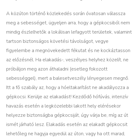
A közúton történő közlekedés során óvatosan válassza
meg a sebességet, ügyeljen arra, hogy a gépkocsiból nem
mindig észlelhetők a lokálisan lefagyott területek, valamint
tartson biztonságos követési távolságot, vegye
figyelembe a megnövekedett fékutat és ne kockáztasson
az előzésnél. Ha elakadás-, veszélyes helyhez közelít, ne
próbáljon meg azon áthaladni (esetleg fokozott
sebességgel), mert a balesetveszély lényegesen megnő.
Itt a fő szabály az, hogy a hóeltakarítást ne akadályozza a
gépkocsi. Kerülje az elakadást! Kezdődő hófúvás, intenzív
havazás esetén a legközelebbi lakott hely elérésekor
helyezze biztonságba gépkocsiját, úgy várja be, míg az út
ismét járható lesz. Elakadás esetén az elakadt gépkocsit
lehetőleg ne hagyja egyedül az úton, vagy ha ott marad,