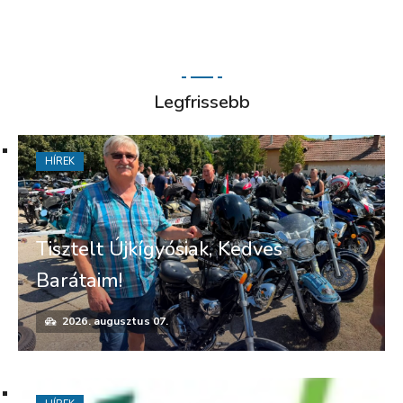
Legfrissebb
HÍREK
Tisztelt Újkígyósiak, Kedves
Barátaim!
2026. augusztus 07.