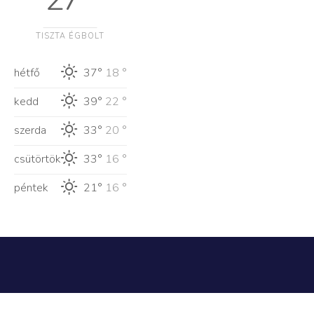
TISZTA ÉGBOLT
hétfő
37°
18 °
kedd
39°
22 °
szerda
33°
20 °
csütörtök
33°
16 °
péntek
21°
16 °