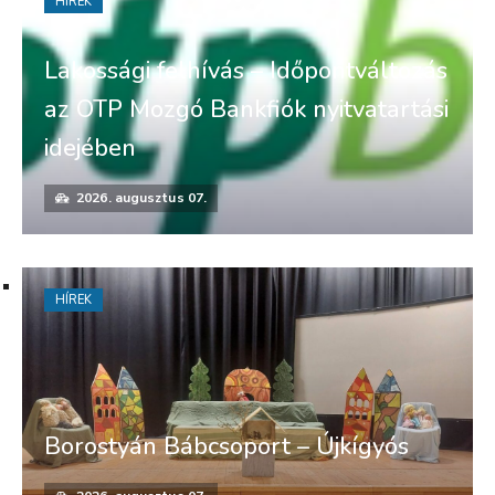
HÍREK
Lakossági felhívás – Időpontváltozás
az OTP Mozgó Bankfiók nyitvatartási
idejében
2026. augusztus 07.
HÍREK
Borostyán Bábcsoport – Újkígyós