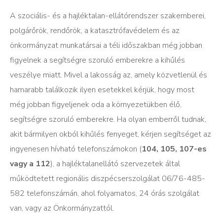
A szociális- és a hajléktalan-ellátórendszer szakemberei,
polgárőrök, rendőrök, a katasztrófavédelem és az
önkormányzat munkatársai a téli időszakban még jobban
figyelnek a segítségre szoruló emberekre a kihűlés
veszélye miatt. Mivel a lakosság az, amely közvetlenül és
hamarabb találkozik ilyen esetekkel kérjük, hogy most
még jobban figyeljenek oda a környezetükben élő,
segítségre szoruló emberekre. Ha olyan emberről tudnak,
akit bármilyen okból kihűlés fenyeget, kérjen segítséget az
ingyenesen hívható telefonszámokon (
104, 105, 107-es
vagy a 112
), a hajléktalanellátó szervezetek által
működtetett regionális diszpécserszolgálat 06/76-485-
582 telefonszámán, ahol folyamatos, 24 órás szolgálat
van, vagy az Önkormányzattól.