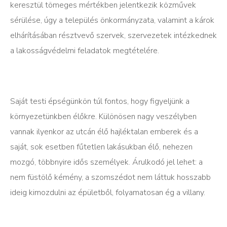
keresztül tömeges mértékben jelentkezik közművek
sérülése, úgy a település önkormányzata, valamint a károk
elhárításában résztvevő szervek, szervezetek intézkednek
a lakosságvédelmi feladatok megtételére.
Saját testi épségünkön túl fontos, hogy figyeljünk a
környezetünkben élőkre. Különösen nagy veszélyben
vannak ilyenkor az utcán élő hajléktalan emberek és a
saját, sok esetben fűtetlen lakásukban élő, nehezen
mozgó, többnyire idős személyek. Árulkodó jel lehet: a
nem füstölő kémény, a szomszédot nem láttuk hosszabb
ideig kimozdulni az épületből, folyamatosan ég a villany.