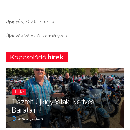
Újkígyós, 2026. január 5.
Újkígyós Város Önkormányzata
Kapcsolódó
hírek
HÍREK
Tisztelt Újkígyósiak, Kedves
Barátaim!
2026. augusztus 07.