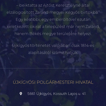
– beiktatta az Ajtóst Keresztélyné által
elzálogosított Zaránd megyei Kégyós birtokba.”
Egy későbbi, egy emberöltővel ezután
keletkezett okirat a települést már nem Zaránd,
hanem Békés megye területére helyezi.
Újkígyós történetét valójában csak 1814-es
alapításától számíthatjuk.
ÚJKÍGYÓSI POLGÁRMESTERI HIVATAL
5661 Újkígyós, Kossuth Lajos u. 41.