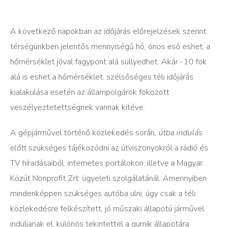
A következő napokban az időjárás előrejelzések szerint
térségünkben jelentős mennyiségű hó, ónos eső eshet, a
hőmérséklet jóval fagypont alá süllyedhet. Akár -10 fok
alá is eshet a hőmérséklet, szélsőséges téli időjárás
kialakulása esetén az állampolgárok fokozott
veszélyeztetettségnek vannak kitéve.
A gépjárművel történő közlekedés során
,
útba indulás
előtt
szükséges tájékozódni az útviszonyokról a rádió és
TV híradásaiból, internetes portálokon; illetve a Magyar
Közút Nonprofit Zrt. ügyeleti szolgálatánál. Amennyiben
mindenképpen szükséges autóba ülni, úgy csak a téli
közlekedésre felkészített, jó műszaki állapotú járművel
induljanak el, különös tekintettel a gumik állapotára.