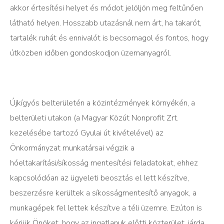
akkor értesítési helyet és módot jelöljön meg feltűnően
látható helyen. Hosszabb utazásnál nem árt, ha takarót,
tartalék ruhát és ennivalót is becsomagol és fontos, hogy
útközben időben gondoskodjon üzemanyagról.
Újkígyós belterületén a közintézmények környékén, a
belterületi utakon (a Magyar Közút Nonprofit Zrt.
kezelésébe tartozó Gyulai út kivételével) az
Önkormányzat munkatársai végzik a
hóeltakarítási/síkosság mentesítési feladatokat, ehhez
kapcsolódóan az ügyeleti beosztás el lett készítve,
beszerzésre kerültek a síkosságmentesítő anyagok, a
munkagépek fel lettek készítve a téli üzemre. Ezúton is
kérjük Önöket, hogy az ingatlanuk előtti közterület, járda