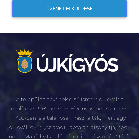
A település nevének első ismert okleveles
említése 1398-ból való. Bizonyos, hogy a nevet
1456-ban is általánosan használták, mert egy
oklevél így ír: „Az aradi káptalan bizonyítja, hogy
néhai Maróthy László bán fiait – Lászlót és Mátét