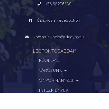
+36 66 256 100
Újkígyós a Fecebookon
kommunikacio@ujkigyos.hu
LEGFONTOSABBAK
FŐOLDAL
VÁROSUNK
ÖNKORMÁNYZAT
INTÉZMÉNYEK
KAPCSOLAT