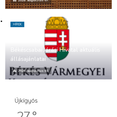
2026. augusztus 07.
HÍREK
Békéscsabai Járási Hivatal aktuális
állásajánlatai
2026. augusztus 03.
Újkígyós
27 °