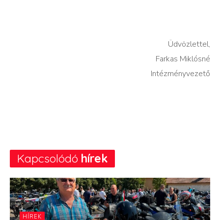
Üdvözlettel,
Farkas Miklósné
Intézményvezető
Kapcsolódó
hírek
HÍREK