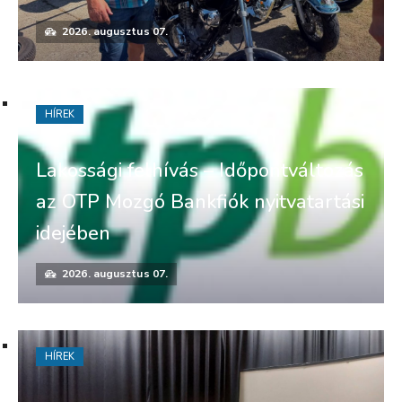
2026. augusztus 07.
HÍREK
Lakossági felhívás – Időpontváltozás
az OTP Mozgó Bankfiók nyitvatartási
idejében
2026. augusztus 07.
HÍREK