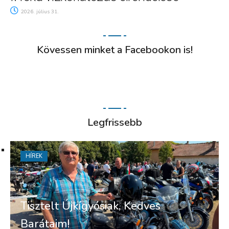
2026. július 31.
Kövessen minket a Facebookon is!
Legfrissebb
HÍREK
Tisztelt Újkígyósiak, Kedves
Barátaim!