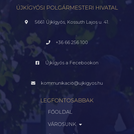
ÚJKÍGYÓSI POLGÁRMESTERI HIVATAL
5661 Újkígyós, Kossuth Lajos u. 41.
+36 66 256 100
Újkígyós a Fecebookon
kommunikacio@ujkigyos.hu
LEGFONTOSABBAK
FŐOLDAL
VÁROSUNK