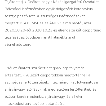
Tájékoztatjuk Önöket, hogy a Közös Igazgatású Óvodai és
Bölcsődei Intézményben egyik dolgozónk koronavírus
tesztje pozitív lett. A szükséges intézkedéseket
megtettük. Az EMMI és az ÁNTSZ a mai naptól, azaz
2020.10.20-tól 2020.10.23-ig elrendelte két csoportunk
lezárását az óvodában, amit haladéktalanul
végrehajtottunk.
Erről az érintett szülőket a tegnapi nap folyamán
értesítettük. A lezárt csoportokban megtörténnek a
szükséges fertőtlenítések. Intézményünket folyamatosan
a járványügyi előírásoknak megfelelően fertőtlenítjük, és
ezúton kérek mindenkit, a járványügyi és a helyi
intézkedési terv további betartására.