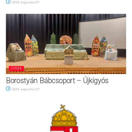
2026. augusztus 07.
HÍREK
Borostyán Bábcsoport – Újkígyós
2026. augusztus 07.