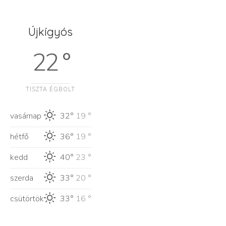
Újkígyós
22 °
TISZTA ÉGBOLT
vasárnap
32°
19 °
hétfő
36°
19 °
kedd
40°
23 °
szerda
33°
20 °
csütörtök
33°
16 °