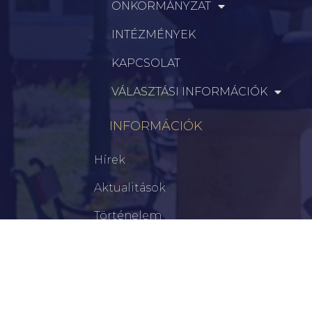
ÖNKORMÁNYZAT
INTÉZMÉNYEK
KAPCSOLAT
VÁLASZTÁSI INFORMÁCIÓK
INFORMÁCIÓK
Hírek
Aktualitások
Történelem
Infrastruktúra
Szervezetek
Civil Szervezetek