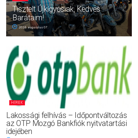
Tisztelt Újkígyósiak, Kedves
Barátaim!
2026. augusztus 07.
HÍREK
Lakossági felhívás – Időpontváltozás
az OTP Mozgó Bankfiók nyitvatartási
idejében