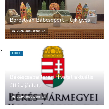
Borostyán Bábcsoport – Újkígyós
2026. augusztus 07.
HÍREK
Békéscsabai Járási Hivatal aktuális
állásajánlatai
2026. augusztus 03.