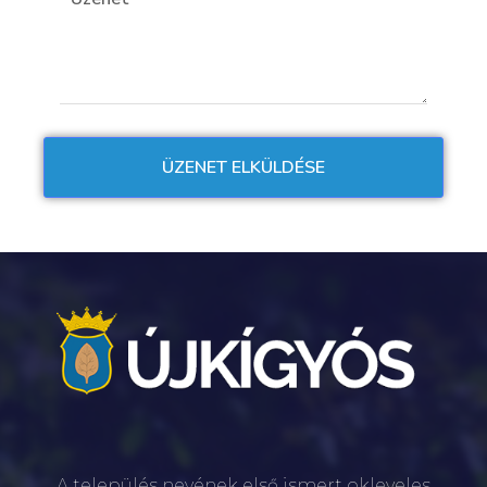
A település nevének első ismert okleveles