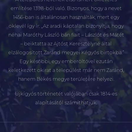
említése 1398-ból való. Bizonyos, hogy a nevet
1456-ban is általánosan használták, mert egy
oklevél így ír: „Az aradi káptalan bizonyítja, hogy
néhai Maróthy László bán fiait – Lászlót és Mátét
– beiktatta az Ajtóst Keresztélyné által
elzálogosított Zaránd megyei Kégyós birtokba.”
Egy későbbi, egy emberöltővel ezután
keletkezett okirat a települést már nem Zaránd,
hanem Békés megye területére helyezi.
Újkígyós történetét valójában csak 1814-es
alapításától számíthatjuk.