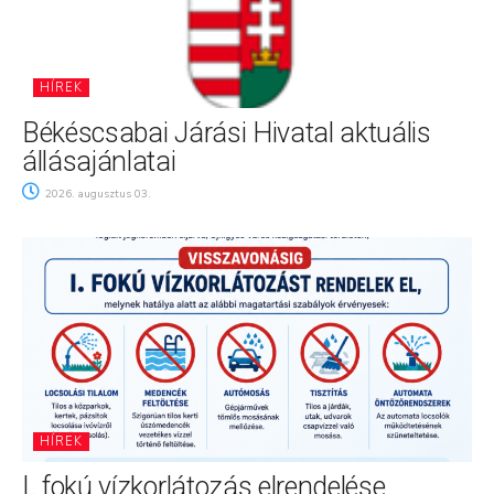
HÍREK
Békéscsabai Járási Hivatal aktuális
állásajánlatai
2026. augusztus 03.
HÍREK
I. fokú vízkorlátozás elrendelése