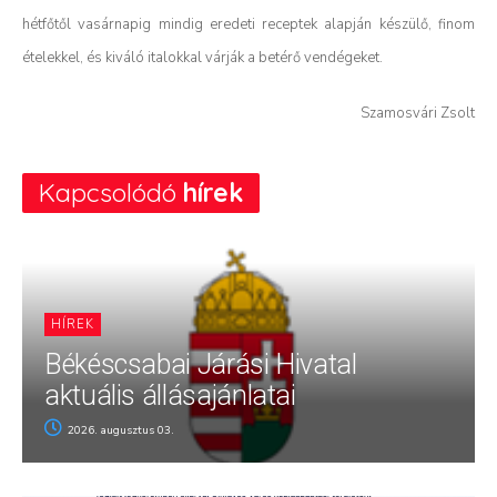
hétfőtől vasárnapig mindig eredeti receptek alapján készülő, finom
ételekkel, és kiváló italokkal várják a betérő vendégeket.
Szamosvári Zsolt
Kapcsolódó
hírek
HÍREK
Békéscsabai Járási Hivatal
aktuális állásajánlatai
2026. augusztus 03.