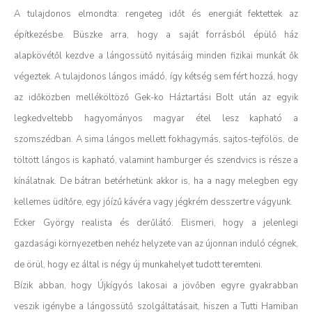
A tulajdonos elmondta: rengeteg időt és energiát fektettek az
építkezésbe. Büszke arra, hogy a saját forrásból épülő ház
alapkövétől kezdve a lángossütő nyitásáig minden fizikai munkát ők
végeztek.
A tulajdonos lángos imádó, így kétség sem fért hozzá, hogy
az időközben melléköltöző Gek-ko Háztartási Bolt után az egyik
legkedveltebb hagyományos magyar étel lesz kapható a
szomszédban.
A sima lángos mellett fokhagymás, sajtos-tejfölös, de
töltött lángos is kapható, valamint hamburger és szendvics is része a
kínálatnak. De bátran betérhetünk akkor is, ha a nagy melegben egy
kellemes üdítőre, egy jóízű kávéra vagy jégkrém desszertre vágyunk.
Ecker György realista és derűlátó. Elismeri, hogy a jelenlegi
gazdasági környezetben nehéz helyzete van az újonnan induló cégnek,
de örül, hogy ez által is négy új munkahelyet tudott teremteni.
Bízik abban, hogy Újkígyós lakosai a jövőben egyre gyakrabban
veszik igénybe a lángossütő szolgáltatásait, hiszen a Tutti Hamiban