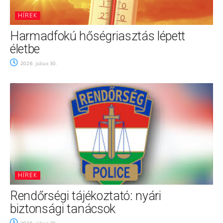
HÍREK
Harmadfokú hőségriasztás lépett
életbe
2026. július 30.
HÍREK
Rendőrségi tájékoztató: nyári
biztonsági tanácsok