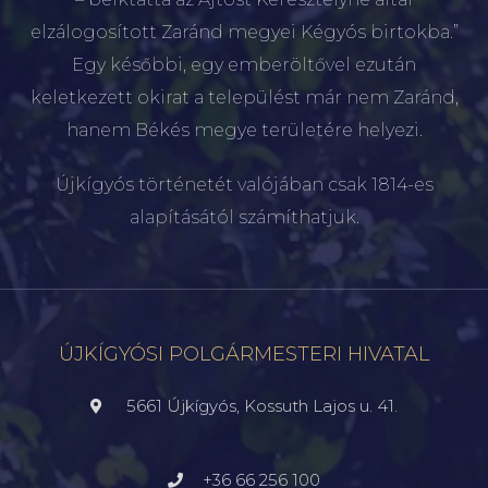
elzálogosított Zaránd megyei Kégyós birtokba.”
Egy későbbi, egy emberöltővel ezután
keletkezett okirat a települést már nem Zaránd,
hanem Békés megye területére helyezi.
Újkígyós történetét valójában csak 1814-es
alapításától számíthatjuk.
ÚJKÍGYÓSI POLGÁRMESTERI HIVATAL
5661 Újkígyós, Kossuth Lajos u. 41.
+36 66 256 100