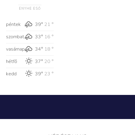
ENYHE ESŐ
péntek
39°
21 °
szombat
33°
16 °
vasárnap
34°
18 °
hétfő
37°
20 °
kedd
39°
23 °