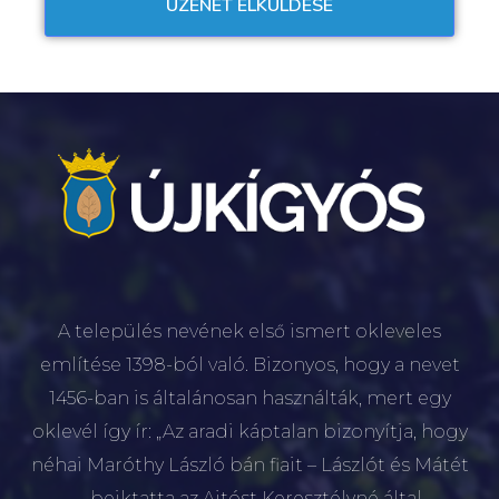
A település nevének első ismert okleveles
említése 1398-ból való. Bizonyos, hogy a nevet
1456-ban is általánosan használták, mert egy
oklevél így ír: „Az aradi káptalan bizonyítja, hogy
néhai Maróthy László bán fiait – Lászlót és Mátét
– beiktatta az Ajtóst Keresztélyné által