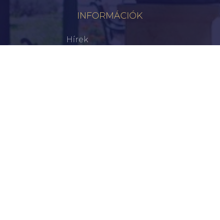
INFORMÁCIÓK
Hírek
Aktualitások
Történelem
Infrastruktúra
Szervezetek
Civil Szervezetek
Hasznos Linkek
LEGFRISSEBB