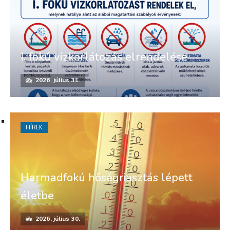
I. fokú vízkorlátozás elrendelése
2026. július 31.
HÍREK
Harmadfokú hőségriasztás lépett
életbe
2026. július 30.