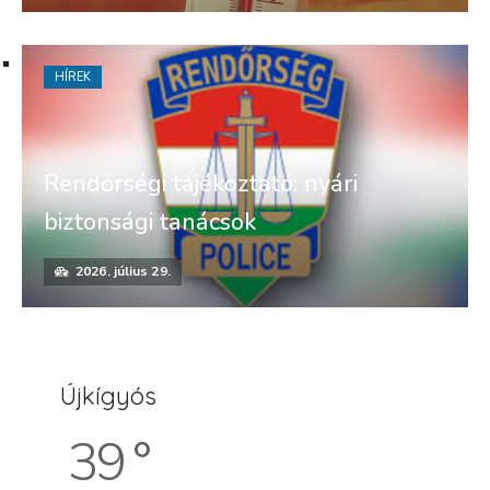
HÍREK
Rendőrségi tájékoztató: nyári
biztonsági tanácsok
2026. július 29.
Újkígyós
39 °