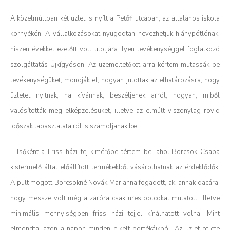
A közelmúltban két üzlet is nyílt a Petőfi utcában, az általános iskola
környékén. A vállalkozásokat nyugodtan nevezhetjük hiánypótlónak,
hiszen évekkel ezelőtt volt utoljára ilyen tevékenységgel foglalkozó
szolgáltatás Újkígyóson. Az üzemeltetőket arra kértem mutassák be
tevékenységüket, mondják el, hogyan jutottak az elhatározásra, hogy
üzletet nyitnak, ha kívánnak, beszéljenek arról, hogyan, miből
valósították meg elképzelésüket, illetve az elmúlt viszonylag rövid
időszak tapasztalatairól is számoljanak be.
Elsőként a Friss házi tej kimérőbe tértem be, ahol Börcsök Csaba
kistermelő által előállított termékekből vásárolhatnak az érdeklődők.
A pult mögött Börcsökné Novák Marianna fogadott, aki annak dacára,
hogy messze volt még a záróra csak üres polcokat mutatott, illetve
minimális mennyiségben friss házi tejjel kínálhatott volna. Mint
elmondta, azon a napon minden elkelt portékáikból.
Az üzlet ötlete