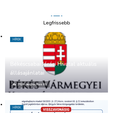
Legfrissebb
HÍREK
Békéscsabai Járási Hivatal aktuális
állásajánlatai
2026. augusztus 03.
HÍREK