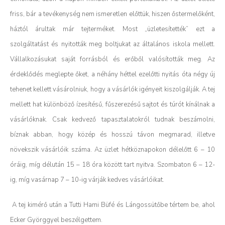
friss, bár a tevékenység nem ismeretlen előttük, hiszen őstermelőként,
háztól árultak már tejterméket. Most „üzletesítették” ezt a
szolgáltatást és nyitották meg boltjukat az általános iskola mellett.
Vállalkozásukat saját forrásból és erőből valósították meg. Az
érdeklődés meglepte őket, a néhány héttel ezelőtti nyitás óta négy új
tehenet kellett vásárolniuk, hogy a vásárlók igényeit kiszolgálják. A tej
mellett hat különböző ízesítésű, fűszerezésű sajtot és túrót kínálnak a
vásárlóknak.
Csak kedvező tapasztalatokról tudnak beszámolni,
bíznak abban, hogy közép és hosszú távon megmarad, illetve
növekszik vásárlóik száma.
Az üzlet hétköznapokon délelőtt 6 – 10
óráig, míg délután 15 – 18 óra között tart nyitva. Szombaton 6 – 12-
ig, míg vasárnap 7 – 10-ig várják kedves vásárlóikat.
A tej kimérő után a Tutti Hami Büfé és Lángossütőbe tértem be, ahol
Ecker Györggyel beszélgettem.