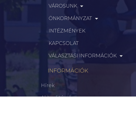
VÁROSUNK
ÖNKORMÁNYZAT
INTÉZMÉNYEK
KAPCSOLAT
VÁLASZTÁSI INFORMÁCIÓK
INFORMÁCIÓK
Hírek
Aktualitások
Történelem
Infrastruktúra
Szervezetek