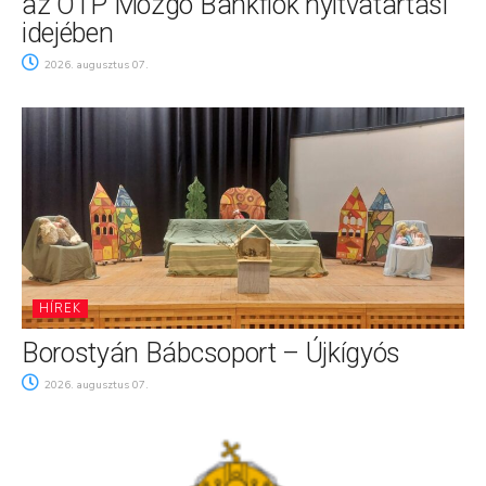
az OTP Mozgó Bankfiók nyitvatartási
idejében
2026. augusztus 07.
HÍREK
Borostyán Bábcsoport – Újkígyós
2026. augusztus 07.