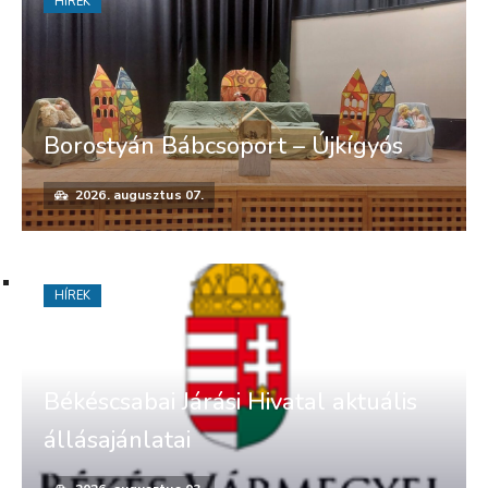
HÍREK
Borostyán Bábcsoport – Újkígyós
2026. augusztus 07.
HÍREK
Békéscsabai Járási Hivatal aktuális
állásajánlatai