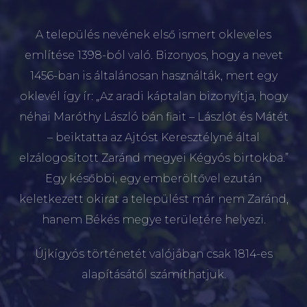
A település nevének első ismert okleveles
említése 1398-ból való. Bizonyos, hogy a nevet
1456-ban is általánosan használták, mert egy
oklevél így ír: „Az aradi káptalan bizonyítja, hogy
néhai Maróthy László bán fiait – Lászlót és Mátét
– beiktatta az Ajtóst Keresztélyné által
elzálogosított Zaránd megyei Kégyós birtokba.”
Egy későbbi, egy emberöltővel ezután
keletkezett okirat a települést már nem Zaránd,
hanem Békés megye területére helyezi.
Újkígyós történetét valójában csak 1814-es
alapításától számíthatjuk.