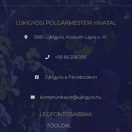
ÚJKÍGYÓSI POLGÁRMESTERI HIVATAL
5661 Újkígyós, Kossuth Lajos u. 41.
+36 66 256 100
Újkígyós a Fecebookon
kommunikacio@ujkigyos.hu
LEGFONTOSABBAK
FŐOLDAL