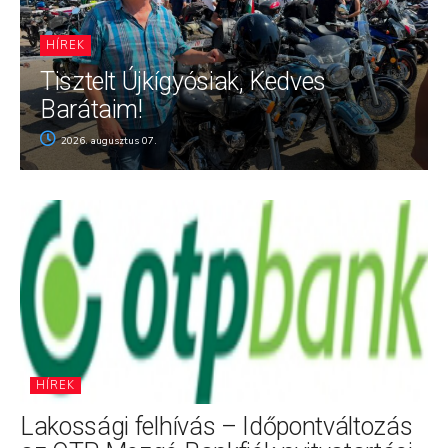
HÍREK
Tisztelt Újkígyósiak, Kedves
Barátaim!
2026. augusztus 07.
HÍREK
Lakossági felhívás – Időpontváltozás