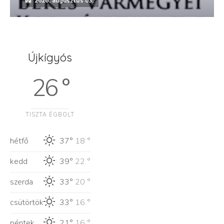
2026. augusztus 03.
Újkígyós
26 °
TISZTA ÉGBOLT
hétfő
37°
18 °
kedd
39°
22 °
szerda
33°
20 °
csütörtök
33°
16 °
péntek
21°
16 °