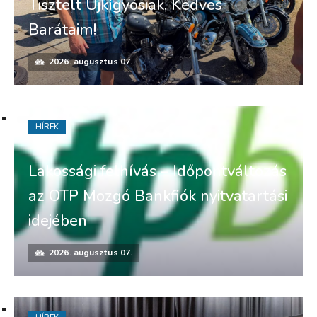
Tisztelt Újkígyósiak, Kedves
Barátaim!
2026. augusztus 07.
HÍREK
Lakossági felhívás – Időpontváltozás
az OTP Mozgó Bankfiók nyitvatartási
idejében
2026. augusztus 07.