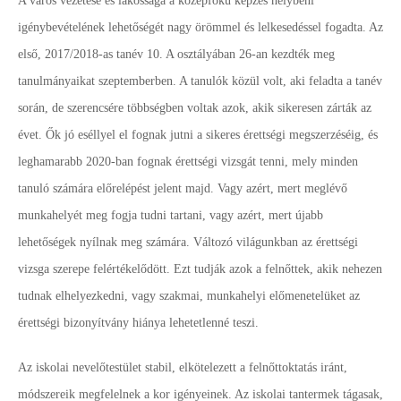
A város vezetése és lakossága a középfokú képzés helybeni
igénybevételének lehetőségét nagy örömmel és lelkesedéssel fogadta. Az
első, 2017/2018-as tanév 10. A osztályában 26-an kezdték meg
tanulmányaikat szeptemberben. A tanulók közül volt, aki feladta a tanév
során, de szerencsére többségben voltak azok, akik sikeresen zárták az
évet. Ők jó eséllyel el fognak jutni a sikeres érettségi megszerzéséig, és
leghamarabb 2020-ban fognak érettségi vizsgát tenni, mely minden
tanuló számára előrelépést jelent majd. Vagy azért, mert meglévő
munkahelyét meg fogja tudni tartani, vagy azért, mert újabb
lehetőségek nyílnak meg számára. Változó világunkban az érettségi
vizsga szerepe felértékelődött. Ezt tudják azok a felnőttek, akik nehezen
tudnak elhelyezkedni, vagy szakmai, munkahelyi előmenetelüket az
érettségi bizonyítvány hiánya lehetetlenné teszi.
Az iskolai nevelőtestület stabil, elkötelezett a felnőttoktatás iránt,
módszereik megfelelnek a kor igényeinek. Az iskolai tantermek tágasak,