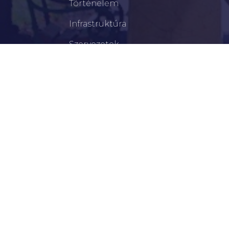
Történelem
Infrastruktúra
Szervezetek
Civil Szervezetek
Hasznos Linkek
LEGFRISSEBB
Békéscsabai Járási Hivatal Aktuális Állásajánlatai
I. Fokú Vízkorlátozás Elrendelése
Harmadfokú Hőségriasztás Lépett Életbe
Rendőrségi Tájékoztató: Nyári Biztonsági Tanácsok