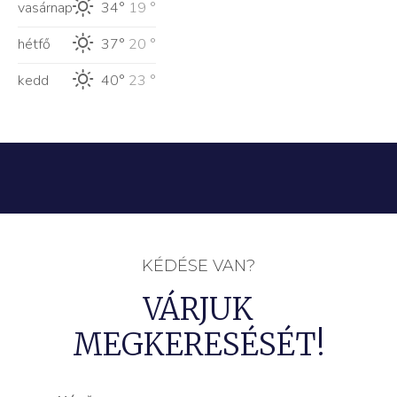
vasárnap
34°
19 °
hétfő
37°
20 °
kedd
40°
23 °
KÉDÉSE VAN?
VÁRJUK
MEGKERESÉSÉT!