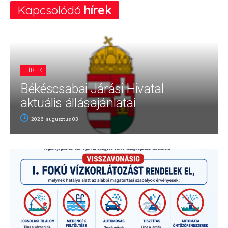
Kapcsolódó
hírek
HÍREK
Békéscsabai Járási Hivatal
aktuális állásajánlatai
2026. augusztus 03.