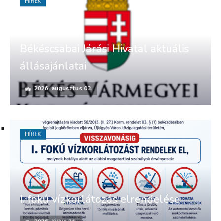
HÍREK
Békéscsabai Járási Hivatal aktuális
állásajánlatai
2026. augusztus 03.
HÍREK
I. fokú vízkorlátozás elrendelése