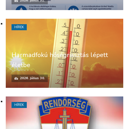
2026. július 31.
HÍREK
Harmadfokú hőségriasztás lépett
életbe
2026. július 30.
HÍREK