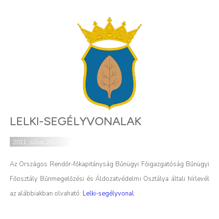
LELKI-SEGÉLYVONALAK
2011. július 20.
Az Országos Rendőr-főkapitányság Bűnügyi Főigazgatóság Bűnügyi
Főosztály Bűnmegelőzési és Áldozatvédelmi Osztálya általi hírlevél
az alábbiakban olvaható:
Lelki-segélyvonal