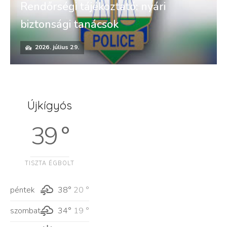
Rendőrségi tájékoztató: nyári
biztonsági tanácsok
2026. július 29.
Újkígyós
39 °
TISZTA ÉGBOLT
péntek
38°
20 °
szombat
34°
19 °