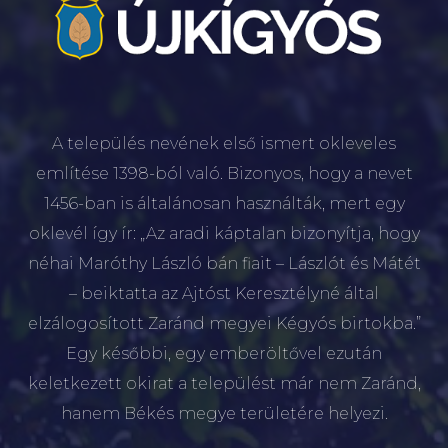
A település nevének első ismert okleveles
említése 1398-ból való. Bizonyos, hogy a nevet
1456-ban is általánosan használták, mert egy
oklevél így ír: „Az aradi káptalan bizonyítja, hogy
néhai Maróthy László bán fiait – Lászlót és Mátét
– beiktatta az Ajtóst Keresztélyné által
elzálogosított Zaránd megyei Kégyós birtokba.”
Egy későbbi, egy emberöltővel ezután
keletkezett okirat a települést már nem Zaránd,
hanem Békés megye területére helyezi.