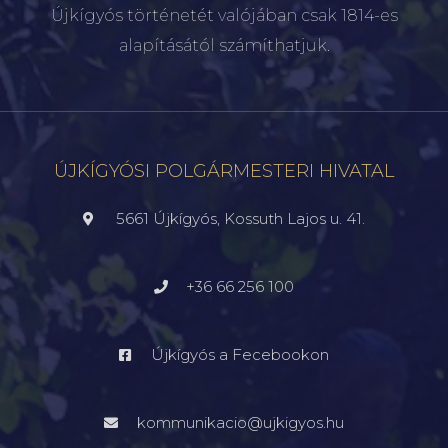
Újkígyós történetét valójában csak 1814-es
alapításától számíthatjuk.
ÚJKÍGYÓSI POLGÁRMESTERI HIVATAL
5661 Újkígyós, Kossuth Lajos u. 41.
+36 66 256 100
Újkígyós a Fecebookon
kommunikacio@ujkigyos.hu